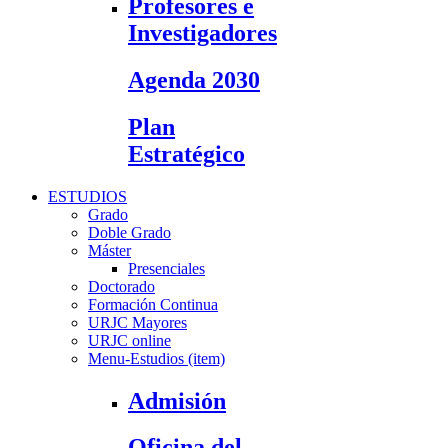
Profesores e
Investigadores
Agenda 2030
Plan
Estratégico
ESTUDIOS
Grado
Doble Grado
Máster
Presenciales
Doctorado
Formación Continua
URJC Mayores
URJC online
Menu-Estudios (item)
Admisión
Oficina del