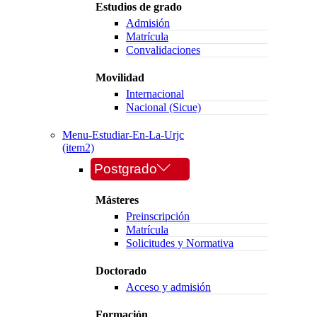
Estudios de grado
Admisión
Matrícula
Convalidaciones
Movilidad
Internacional
Nacional (Sicue)
Menu-Estudiar-En-La-Urjc
(item2)
Postgrado
Másteres
Preinscripción
Matrícula
Solicitudes y Normativa
Doctorado
Acceso y admisión
Formación