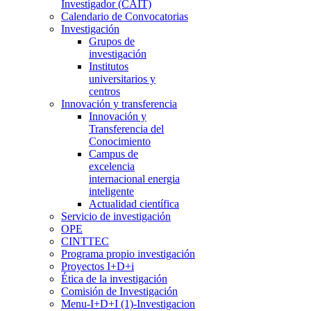
Investigador (CAIT)
Calendario de Convocatorias
Investigación
Grupos de
investigación
Institutos
universitarios y
centros
Innovación y transferencia
Innovación y
Transferencia del
Conocimiento
Campus de
excelencia
internacional energia
inteligente
Actualidad científica
Servicio de investigación
OPE
CINTTEC
Programa propio investigación
Proyectos I+D+i
Ética de la investigación
Comisión de Investigación
Menu-I+D+I (1)-Investigacion