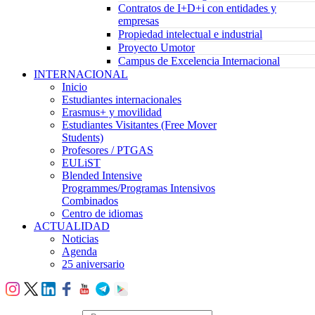
Contratos de I+D+i con entidades y
empresas
Propiedad intelectual e industrial
Proyecto Umotor
Campus de Excelencia Internacional
INTERNACIONAL
Inicio
Estudiantes internacionales
Erasmus+ y movilidad
Estudiantes Visitantes (Free Mover
Students)
Profesores / PTGAS
EULiST
Blended Intensive
Programmes/Programas Intensivos
Combinados
Centro de idiomas
ACTUALIDAD
Noticias
Agenda
25 aniversario