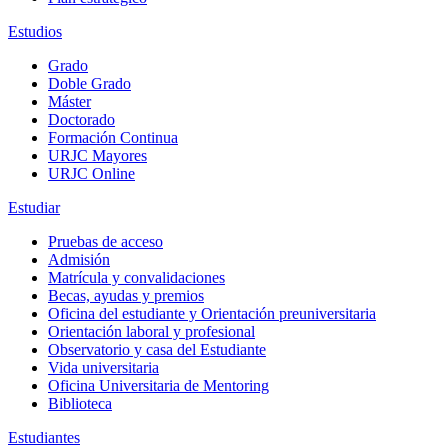
Estudios
Grado
Doble Grado
Máster
Doctorado
Formación Continua
URJC Mayores
URJC Online
Estudiar
Pruebas de acceso
Admisión
Matrícula y convalidaciones
Becas, ayudas y premios
Oficina del estudiante y Orientación preuniversitaria
Orientación laboral y profesional
Observatorio y casa del Estudiante
Vida universitaria
Oficina Universitaria de Mentoring
Biblioteca
Estudiantes