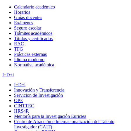
Calendario académico
Horarios
Guías docentes
Exámenes
Seguro escolar
Trámites académicos
Títulos y certificados
RAC
TFG
Prácticas externas
Idioma moderno
Normativa académica
I+D+i
I+D+i
Innovación y Transferencia
Servicion de Investigación
OPE
CINTTEC
HRS4R
Mentoría para la Investigación Euriclea
Centro de Atracción e Internacionalización del Talento
Investigador (CAIT)