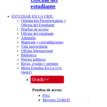
estudiante
ESTUDIAR EN LA URJC
Orientación Preuniversitaria y
Oficina del Estudiante
Pruebas de acceso
Oficina del estudiante
Admisión
Matrícula y convalidaciones
Vida universitaria
Oficina Internacional
Biblioteca
Precios públicos
Becas, ayudas y premios
Menu-Estudiar-En-La-Urjc
(item1)
Grado
Pruebas de acceso
PAU
Mayores 25/40/45