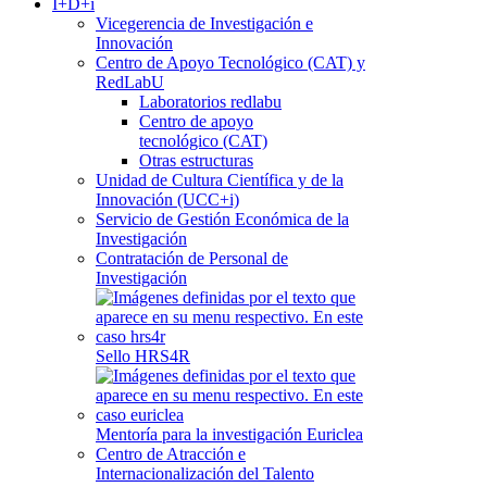
I+D+i
Vicegerencia de Investigación e
Innovación
Centro de Apoyo Tecnológico (CAT) y
RedLabU
Laboratorios redlabu
Centro de apoyo
tecnológico (CAT)
Otras estructuras
Unidad de Cultura Científica y de la
Innovación (UCC+i)
Servicio de Gestión Económica de la
Investigación
Contratación de Personal de
Investigación
Sello HRS4R
Mentoría para la investigación Euriclea
Centro de Atracción e
Internacionalización del Talento