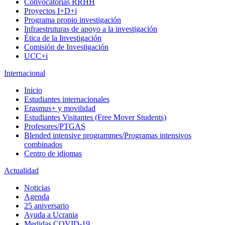
Convocatorias RRHH
Proyectos I+D+i
Programa propio investigación
Infraestruturas de apoyo a la investigación
Ética de la Investigación
Comisión de Investigación
UCC+i
Internacional
Inicio
Estudiantes internacionales
Erasmus+ y movilidad
Estudiantes Visitantes (Free Mover Students)
Profesores/PTGAS
Blended intensive programmes/Programas intensivos
combinados
Centro de idiomas
Actualidad
Noticias
Agenda
25 aniversario
Ayuda a Ucrania
Medidas COVID-19