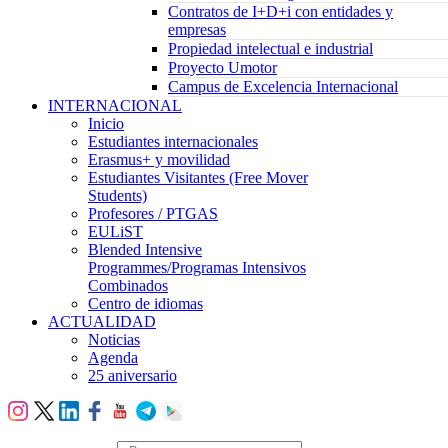
Contratos de I+D+i con entidades y
empresas
Propiedad intelectual e industrial
Proyecto Umotor
Campus de Excelencia Internacional
INTERNACIONAL
Inicio
Estudiantes internacionales
Erasmus+ y movilidad
Estudiantes Visitantes (Free Mover
Students)
Profesores / PTGAS
EULiST
Blended Intensive
Programmes/Programas Intensivos
Combinados
Centro de idiomas
ACTUALIDAD
Noticias
Agenda
25 aniversario