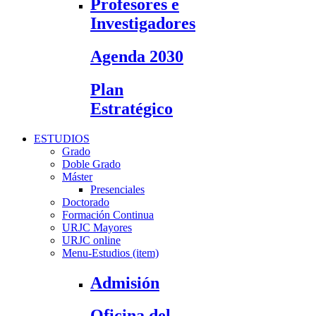
Profesores e
Investigadores
Agenda 2030
Plan
Estratégico
ESTUDIOS
Grado
Doble Grado
Máster
Presenciales
Doctorado
Formación Continua
URJC Mayores
URJC online
Menu-Estudios (item)
Admisión
Oficina del