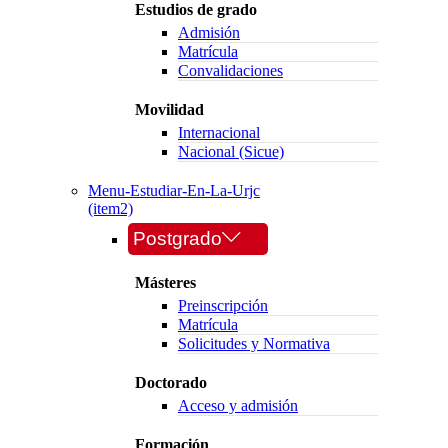
Estudios de grado
Admisión
Matrícula
Convalidaciones
Movilidad
Internacional
Nacional (Sicue)
Menu-Estudiar-En-La-Urjc
(item2)
Postgrado
Másteres
Preinscripción
Matrícula
Solicitudes y Normativa
Doctorado
Acceso y admisión
Formación