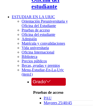
estudiante
ESTUDIAR EN LA URJC
Orientación Preuniversitaria y
Oficina del Estudiante
Pruebas de acceso
Oficina del estudiante
Admisión
Matrícula y convalidaciones
Vida universitaria
Oficina Internacional
Biblioteca
Precios públicos
Becas, ayudas y premios
Menu-Estudiar-En-La-Urjc
(item1)
Grado
Pruebas de acceso
PAU
Mayores 25/40/45