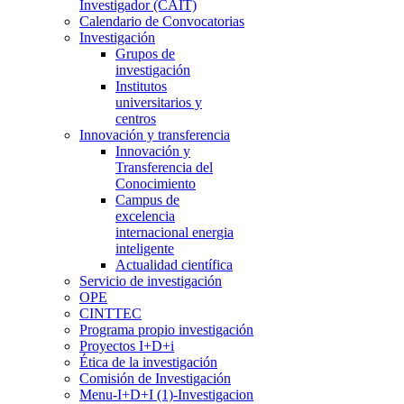
Investigador (CAIT)
Calendario de Convocatorias
Investigación
Grupos de
investigación
Institutos
universitarios y
centros
Innovación y transferencia
Innovación y
Transferencia del
Conocimiento
Campus de
excelencia
internacional energia
inteligente
Actualidad científica
Servicio de investigación
OPE
CINTTEC
Programa propio investigación
Proyectos I+D+i
Ética de la investigación
Comisión de Investigación
Menu-I+D+I (1)-Investigacion