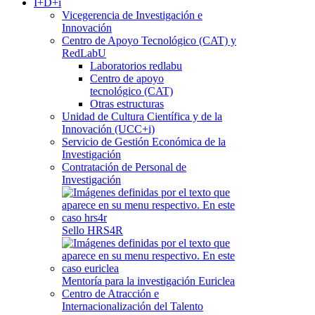
I+D+i
Vicegerencia de Investigación e
Innovación
Centro de Apoyo Tecnológico (CAT) y
RedLabU
Laboratorios redlabu
Centro de apoyo
tecnológico (CAT)
Otras estructuras
Unidad de Cultura Científica y de la
Innovación (UCC+i)
Servicio de Gestión Económica de la
Investigación
Contratación de Personal de
Investigación
Sello HRS4R
Mentoría para la investigación Euriclea
Centro de Atracción e
Internacionalización del Talento