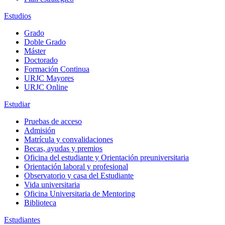
Estudios
Grado
Doble Grado
Máster
Doctorado
Formación Continua
URJC Mayores
URJC Online
Estudiar
Pruebas de acceso
Admisión
Matrícula y convalidaciones
Becas, ayudas y premios
Oficina del estudiante y Orientación preuniversitaria
Orientación laboral y profesional
Observatorio y casa del Estudiante
Vida universitaria
Oficina Universitaria de Mentoring
Biblioteca
Estudiantes