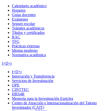
Calendario académico
Horarios
Guías docentes
Exámenes
Seguro escolar
Trámites académicos
Títulos y certificados
RAC
TFG
Prácticas externas
Idioma moderno
Normativa académica
I+D+i
I+D+i
Innovación y Transferencia
Servicion de Investigación
OPE
CINTTEC
HRS4R
Mentoría para la Investigación Euriclea
Centro de Atracción e Internacionalización del Talento
Investigador (CAIT)