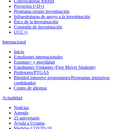
Convocatorias RRHH
Proyectos I+D+i
Programa propio investigación
Infraestruturas de apoyo a la investigación
Ética de la Investigación
Comisión de Investigación
UCC+i
Internacional
Inicio
Estudiantes internacionales
Erasmus+ y movilidad
Estudiantes Visitantes (Free Mover Students)
Profesores/PTGAS
Blended intensive programmes/Programas intensivos
combinados
Centro de idiomas
Actualidad
Noticias
Agenda
25 aniversario
Ayuda a Ucrania
Medidas COVID-19