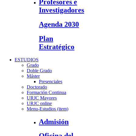
Profesores e
Investigadores
Agenda 2030
Plan
Estratégico
ESTUDIOS
Grado
Doble Grado
Máster
Presenciales
Doctorado
Formación Continua
URJC Mayores
URJC online
Menu-Estudios (item)
Admisión
Oficina del