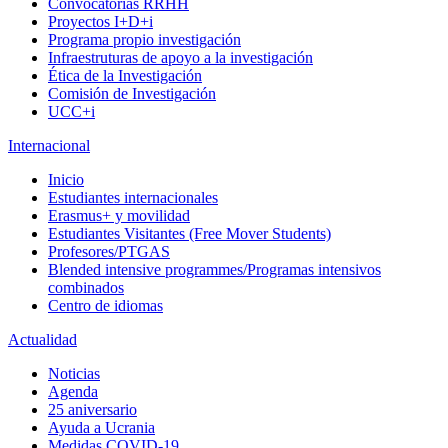
Convocatorias RRHH
Proyectos I+D+i
Programa propio investigación
Infraestruturas de apoyo a la investigación
Ética de la Investigación
Comisión de Investigación
UCC+i
Internacional
Inicio
Estudiantes internacionales
Erasmus+ y movilidad
Estudiantes Visitantes (Free Mover Students)
Profesores/PTGAS
Blended intensive programmes/Programas intensivos
combinados
Centro de idiomas
Actualidad
Noticias
Agenda
25 aniversario
Ayuda a Ucrania
Medidas COVID-19