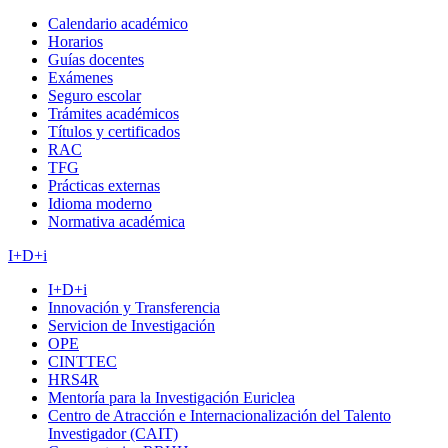
Calendario académico
Horarios
Guías docentes
Exámenes
Seguro escolar
Trámites académicos
Títulos y certificados
RAC
TFG
Prácticas externas
Idioma moderno
Normativa académica
I+D+i
I+D+i
Innovación y Transferencia
Servicion de Investigación
OPE
CINTTEC
HRS4R
Mentoría para la Investigación Euriclea
Centro de Atracción e Internacionalización del Talento
Investigador (CAIT)