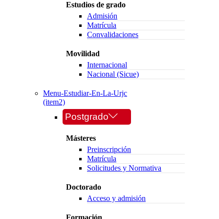
Estudios de grado
Admisión
Matrícula
Convalidaciones
Movilidad
Internacional
Nacional (Sicue)
Menu-Estudiar-En-La-Urjc
(item2)
Postgrado
Másteres
Preinscripción
Matrícula
Solicitudes y Normativa
Doctorado
Acceso y admisión
Formación