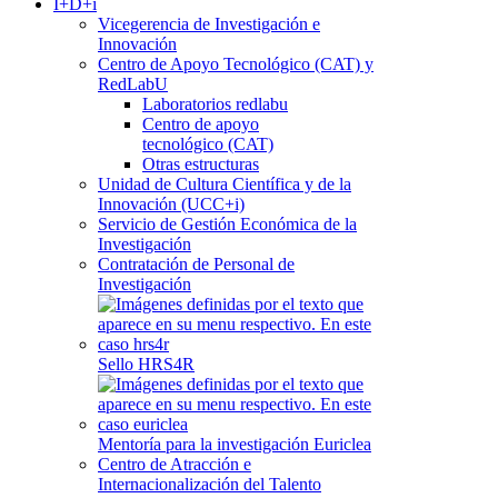
I+D+i
Vicegerencia de Investigación e
Innovación
Centro de Apoyo Tecnológico (CAT) y
RedLabU
Laboratorios redlabu
Centro de apoyo
tecnológico (CAT)
Otras estructuras
Unidad de Cultura Científica y de la
Innovación (UCC+i)
Servicio de Gestión Económica de la
Investigación
Contratación de Personal de
Investigación
Sello HRS4R
Mentoría para la investigación Euriclea
Centro de Atracción e
Internacionalización del Talento