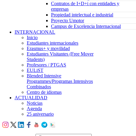
Contratos de I+D+i con entidades y
empresas
Propiedad intelectual e industrial
Proyecto Umotor
Campus de Excelencia Internacional
INTERNACIONAL
Inicio
Estudiantes internacionales
Erasmus+ y movilidad
Estudiantes Visitantes (Free Mover
Students)
Profesores / PTGAS
EULiST
Blended Intensive
Programmes/Programas Intensivos
Combinados
Centro de idiomas
ACTUALIDAD
Noticias
Agenda
25 aniversario