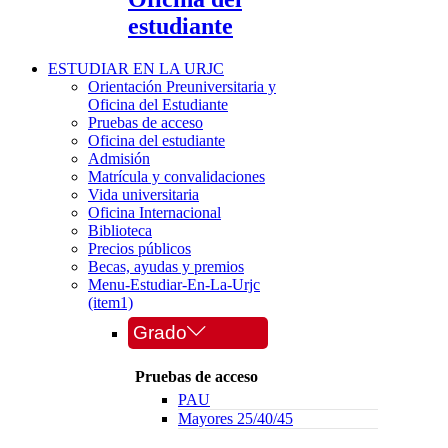
estudiante
ESTUDIAR EN LA URJC
Orientación Preuniversitaria y
Oficina del Estudiante
Pruebas de acceso
Oficina del estudiante
Admisión
Matrícula y convalidaciones
Vida universitaria
Oficina Internacional
Biblioteca
Precios públicos
Becas, ayudas y premios
Menu-Estudiar-En-La-Urjc
(item1)
Grado
Pruebas de acceso
PAU
Mayores 25/40/45