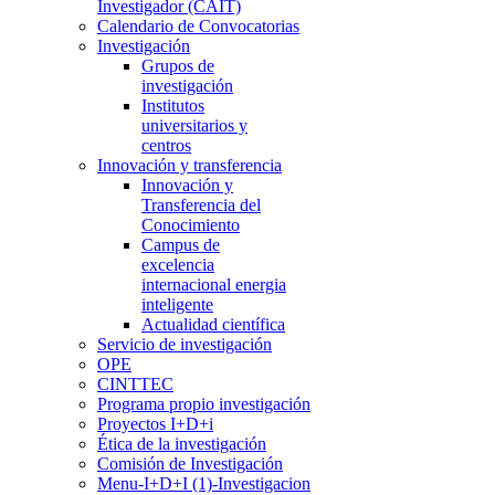
Investigador (CAIT)
Calendario de Convocatorias
Investigación
Grupos de
investigación
Institutos
universitarios y
centros
Innovación y transferencia
Innovación y
Transferencia del
Conocimiento
Campus de
excelencia
internacional energia
inteligente
Actualidad científica
Servicio de investigación
OPE
CINTTEC
Programa propio investigación
Proyectos I+D+i
Ética de la investigación
Comisión de Investigación
Menu-I+D+I (1)-Investigacion