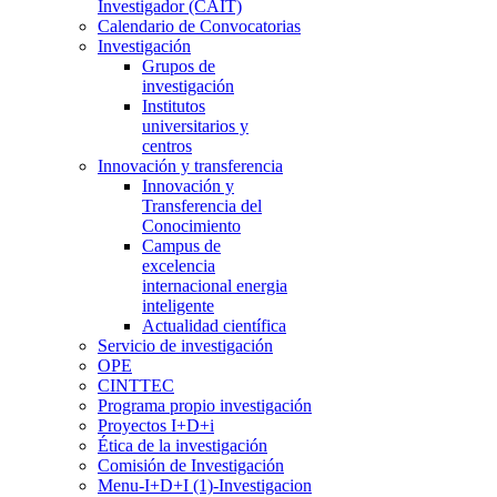
Investigador (CAIT)
Calendario de Convocatorias
Investigación
Grupos de
investigación
Institutos
universitarios y
centros
Innovación y transferencia
Innovación y
Transferencia del
Conocimiento
Campus de
excelencia
internacional energia
inteligente
Actualidad científica
Servicio de investigación
OPE
CINTTEC
Programa propio investigación
Proyectos I+D+i
Ética de la investigación
Comisión de Investigación
Menu-I+D+I (1)-Investigacion