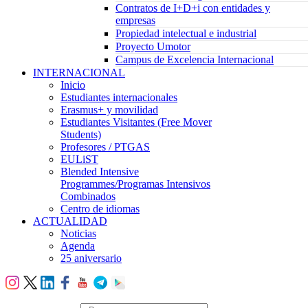
Contratos de I+D+i con entidades y
empresas
Propiedad intelectual e industrial
Proyecto Umotor
Campus de Excelencia Internacional
INTERNACIONAL
Inicio
Estudiantes internacionales
Erasmus+ y movilidad
Estudiantes Visitantes (Free Mover
Students)
Profesores / PTGAS
EULiST
Blended Intensive
Programmes/Programas Intensivos
Combinados
Centro de idiomas
ACTUALIDAD
Noticias
Agenda
25 aniversario