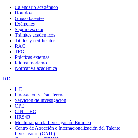
Calendario académico
Horarios
Guías docentes
Exámenes
Seguro escolar
Trámites académicos
Títulos y certificados
RAC
TFG
Prácticas externas
Idioma moderno
Normativa académica
I+D+i
I+D+i
Innovación y Transferencia
Servicion de Investigación
OPE
CINTTEC
HRS4R
Mentoría para la Investigación Euriclea
Centro de Atracción e Internacionalización del Talento
Investigador (CAIT)