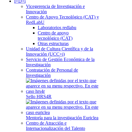
I+D+i
Vicegerencia de Investigación e
Innovación
Centro de Apoyo Tecnológico (CAT) y
RedLabU
Laboratorios redlabu
Centro de apoyo
tecnológico (CAT)
Otras estructuras
Unidad de Cultura Científica y de la
Innovación (UCC+i)
Servicio de Gestión Económica de la
Investigación
Contratación de Personal de
Investigación
Sello HRS4R
Mentoría para la investigación Euriclea
Centro de Atracción e
Internacionalización del Talento