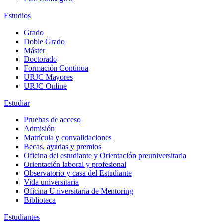
Estudios
Grado
Doble Grado
Máster
Doctorado
Formación Continua
URJC Mayores
URJC Online
Estudiar
Pruebas de acceso
Admisión
Matrícula y convalidaciones
Becas, ayudas y premios
Oficina del estudiante y Orientación preuniversitaria
Orientación laboral y profesional
Observatorio y casa del Estudiante
Vida universitaria
Oficina Universitaria de Mentoring
Biblioteca
Estudiantes