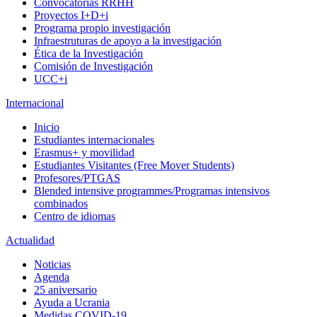
Convocatorias RRHH
Proyectos I+D+i
Programa propio investigación
Infraestruturas de apoyo a la investigación
Ética de la Investigación
Comisión de Investigación
UCC+i
Internacional
Inicio
Estudiantes internacionales
Erasmus+ y movilidad
Estudiantes Visitantes (Free Mover Students)
Profesores/PTGAS
Blended intensive programmes/Programas intensivos
combinados
Centro de idiomas
Actualidad
Noticias
Agenda
25 aniversario
Ayuda a Ucrania
Medidas COVID-19