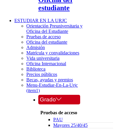
estudiante
ESTUDIAR EN LA URJC
Orientación Preuniversitaria y
Oficina del Estudiante
Pruebas de acceso
Oficina del estudiante
Admisión
Matrícula y convalidaciones
Vida universitaria
Oficina Internacional
Biblioteca
Precios públicos
Becas, ayudas y premios
Menu-Estudiar-En-La-Urjc
(item1)
Grado
Pruebas de acceso
PAU
Mayores 25/40/45