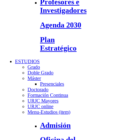
Profesores e
Investigadores
Agenda 2030
Plan
Estratégico
ESTUDIOS
Grado
Doble Grado
Máster
Presenciales
Doctorado
Formación Continua
URJC Mayores
URJC online
Menu-Estudios (item)
Admisión
Oficina del