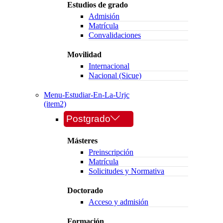
Estudios de grado
Admisión
Matrícula
Convalidaciones
Movilidad
Internacional
Nacional (Sicue)
Menu-Estudiar-En-La-Urjc
(item2)
Postgrado
Másteres
Preinscripción
Matrícula
Solicitudes y Normativa
Doctorado
Acceso y admisión
Formación