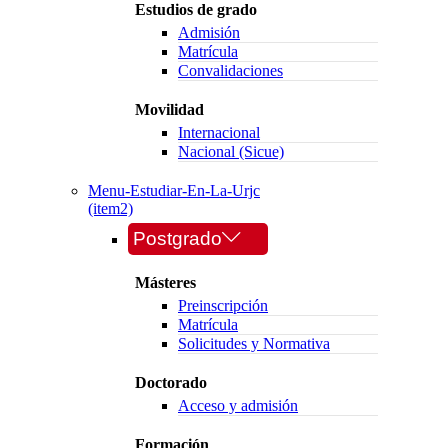
Estudios de grado
Admisión
Matrícula
Convalidaciones
Movilidad
Internacional
Nacional (Sicue)
Menu-Estudiar-En-La-Urjc
(item2)
Postgrado
Másteres
Preinscripción
Matrícula
Solicitudes y Normativa
Doctorado
Acceso y admisión
Formación