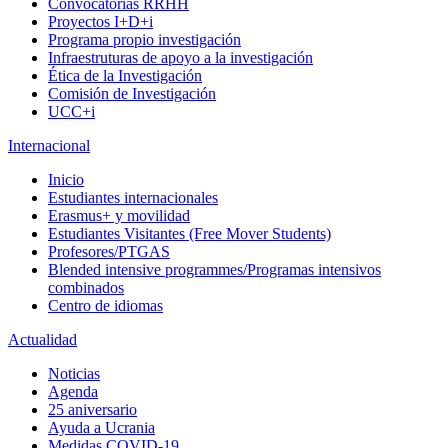
Convocatorias RRHH
Proyectos I+D+i
Programa propio investigación
Infraestruturas de apoyo a la investigación
Ética de la Investigación
Comisión de Investigación
UCC+i
Internacional
Inicio
Estudiantes internacionales
Erasmus+ y movilidad
Estudiantes Visitantes (Free Mover Students)
Profesores/PTGAS
Blended intensive programmes/Programas intensivos
combinados
Centro de idiomas
Actualidad
Noticias
Agenda
25 aniversario
Ayuda a Ucrania
Medidas COVID-19