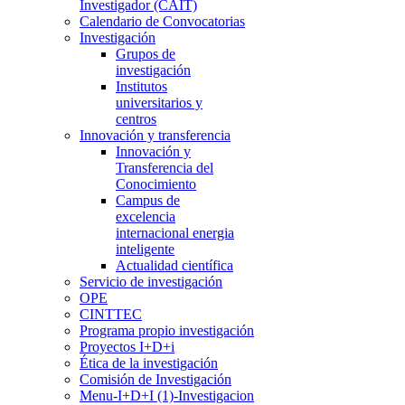
Investigador (CAIT)
Calendario de Convocatorias
Investigación
Grupos de
investigación
Institutos
universitarios y
centros
Innovación y transferencia
Innovación y
Transferencia del
Conocimiento
Campus de
excelencia
internacional energia
inteligente
Actualidad científica
Servicio de investigación
OPE
CINTTEC
Programa propio investigación
Proyectos I+D+i
Ética de la investigación
Comisión de Investigación
Menu-I+D+I (1)-Investigacion