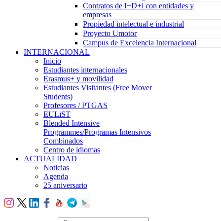
Contratos de I+D+i con entidades y
empresas
Propiedad intelectual e industrial
Proyecto Umotor
Campus de Excelencia Internacional
INTERNACIONAL
Inicio
Estudiantes internacionales
Erasmus+ y movilidad
Estudiantes Visitantes (Free Mover
Students)
Profesores / PTGAS
EULiST
Blended Intensive
Programmes/Programas Intensivos
Combinados
Centro de idiomas
ACTUALIDAD
Noticias
Agenda
25 aniversario