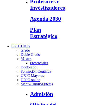
Profesores e
Investigadores
Agenda 2030
Plan
Estratégico
ESTUDIOS
Grado
Doble Grado
Máster
Presenciales
Doctorado
Formación Continua
URJC Mayores
URJC online
Menu-Estudios (item)
Admisión
Oficina del