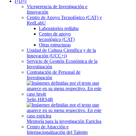
I+D+i
Vicegerencia de Investigación e
Innovación
Centro de Apoyo Tecnológico (CAT) y
RedLabU
Laboratorios redlabu
Centro de apoyo
tecnológico (CAT)
Otras estructuras
Unidad de Cultura Científica y de la
Innovación (UCC+i)
Servicio de Gestión Económica de la
Investigación
Contratación de Personal de
Investigación
Sello HRS4R
Mentoría para la investigación Euriclea
Centro de Atracción e
Internacionalización del Talento