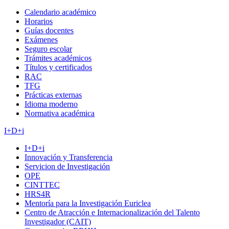
Calendario académico
Horarios
Guías docentes
Exámenes
Seguro escolar
Trámites académicos
Títulos y certificados
RAC
TFG
Prácticas externas
Idioma moderno
Normativa académica
I+D+i
I+D+i
Innovación y Transferencia
Servicion de Investigación
OPE
CINTTEC
HRS4R
Mentoría para la Investigación Euriclea
Centro de Atracción e Internacionalización del Talento
Investigador (CAIT)