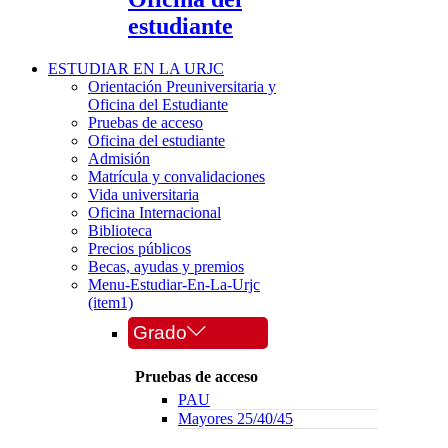
estudiante
ESTUDIAR EN LA URJC
Orientación Preuniversitaria y
Oficina del Estudiante
Pruebas de acceso
Oficina del estudiante
Admisión
Matrícula y convalidaciones
Vida universitaria
Oficina Internacional
Biblioteca
Precios públicos
Becas, ayudas y premios
Menu-Estudiar-En-La-Urjc
(item1)
Grado
Pruebas de acceso
PAU
Mayores 25/40/45