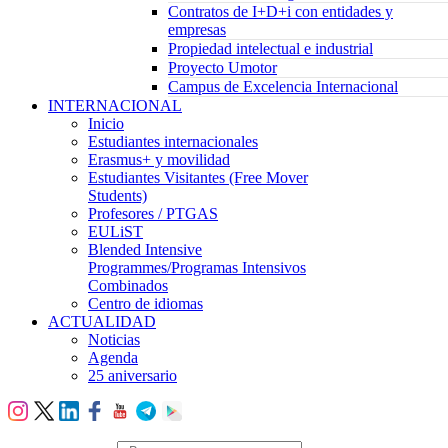
Contratos de I+D+i con entidades y
empresas
Propiedad intelectual e industrial
Proyecto Umotor
Campus de Excelencia Internacional
INTERNACIONAL
Inicio
Estudiantes internacionales
Erasmus+ y movilidad
Estudiantes Visitantes (Free Mover
Students)
Profesores / PTGAS
EULiST
Blended Intensive
Programmes/Programas Intensivos
Combinados
Centro de idiomas
ACTUALIDAD
Noticias
Agenda
25 aniversario