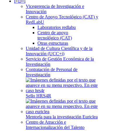
I+D+i
Vicegerencia de Investigación e
Innovación
Centro de Apoyo Tecnológico (CAT) y
RedLabU
Laboratorios redlabu
Centro de apoyo
tecnológico (CAT)
Otras estructuras
Unidad de Cultura Científica y de la
Innovación (UCC+i)
Servicio de Gestión Económica de la
Investigación
Contratación de Personal de
Investigación
Sello HRS4R
Mentoría para la investigación Euriclea
Centro de Atracción e
Internacionalización del Talento