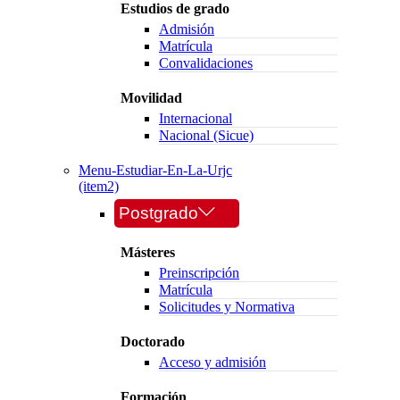
Estudios de grado
Admisión
Matrícula
Convalidaciones
Movilidad
Internacional
Nacional (Sicue)
Menu-Estudiar-En-La-Urjc
(item2)
Postgrado
Másteres
Preinscripción
Matrícula
Solicitudes y Normativa
Doctorado
Acceso y admisión
Formación