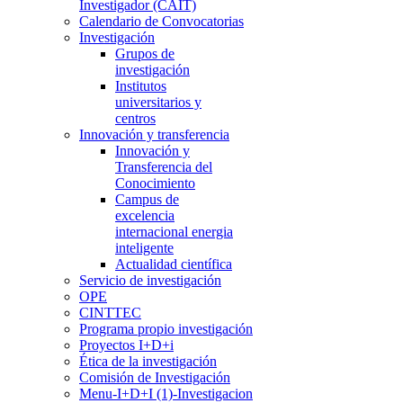
Investigador (CAIT)
Calendario de Convocatorias
Investigación
Grupos de
investigación
Institutos
universitarios y
centros
Innovación y transferencia
Innovación y
Transferencia del
Conocimiento
Campus de
excelencia
internacional energia
inteligente
Actualidad científica
Servicio de investigación
OPE
CINTTEC
Programa propio investigación
Proyectos I+D+i
Ética de la investigación
Comisión de Investigación
Menu-I+D+I (1)-Investigacion