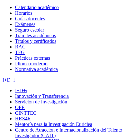
Calendario académico
Horarios
Guías docentes
Exámenes
Seguro escolar
Trámites académicos
Títulos y certificados
RAC
TFG
Prácticas externas
Idioma moderno
Normativa académica
I+D+i
I+D+i
Innovación y Transferencia
Servicion de Investigación
OPE
CINTTEC
HRS4R
Mentoría para la Investigación Euriclea
Centro de Atracción e Internacionalización del Talento
Investigador (CAIT)