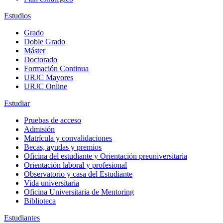
Estudios
Grado
Doble Grado
Máster
Doctorado
Formación Continua
URJC Mayores
URJC Online
Estudiar
Pruebas de acceso
Admisión
Matrícula y convalidaciones
Becas, ayudas y premios
Oficina del estudiante y Orientación preuniversitaria
Orientación laboral y profesional
Observatorio y casa del Estudiante
Vida universitaria
Oficina Universitaria de Mentoring
Biblioteca
Estudiantes