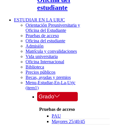
estudiante
ESTUDIAR EN LA URJC
Orientación Preuniversitaria y
Oficina del Estudiante
Pruebas de acceso
Oficina del estudiante
Admisión
Matrícula y convalidaciones
Vida universitaria
Oficina Internacional
Biblioteca
Precios públicos
Becas, ayudas y premios
Menu-Estudiar-En-La-Urjc
(item1)
Grado
Pruebas de acceso
PAU
Mayores 25/40/45