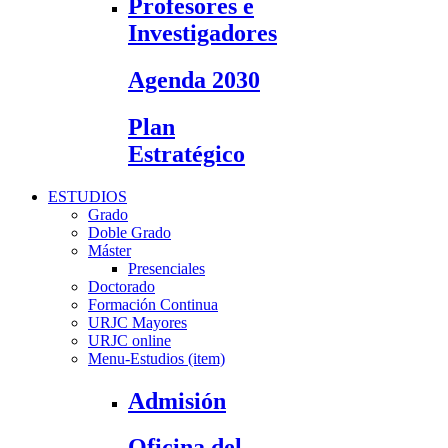
Profesores e
Investigadores
Agenda 2030
Plan
Estratégico
ESTUDIOS
Grado
Doble Grado
Máster
Presenciales
Doctorado
Formación Continua
URJC Mayores
URJC online
Menu-Estudios (item)
Admisión
Oficina del