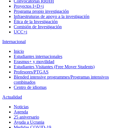
Convocatorias RRHH
Proyectos I+D+i
Programa propio investigación
Infraestruturas de apoyo a la investigación
Ética de la Investigación
Comisión de Investigación
UCC+i
Internacional
Inicio
Estudiantes internacionales
Erasmus+ y movilidad
Estudiantes Visitantes (Free Mover Students)
Profesores/PTGAS
Blended intensive programmes/Programas intensivos
combinados
Centro de idiomas
Actualidad
Noticias
Agenda
25 aniversario
Ayuda a Ucrania
Medidas COVID-19