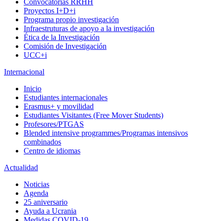
Convocatorias RRHH
Proyectos I+D+i
Programa propio investigación
Infraestruturas de apoyo a la investigación
Ética de la Investigación
Comisión de Investigación
UCC+i
Internacional
Inicio
Estudiantes internacionales
Erasmus+ y movilidad
Estudiantes Visitantes (Free Mover Students)
Profesores/PTGAS
Blended intensive programmes/Programas intensivos
combinados
Centro de idiomas
Actualidad
Noticias
Agenda
25 aniversario
Ayuda a Ucrania
Medidas COVID-19