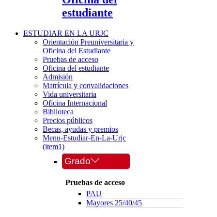
estudiante
ESTUDIAR EN LA URJC
Orientación Preuniversitaria y
Oficina del Estudiante
Pruebas de acceso
Oficina del estudiante
Admisión
Matrícula y convalidaciones
Vida universitaria
Oficina Internacional
Biblioteca
Precios públicos
Becas, ayudas y premios
Menu-Estudiar-En-La-Urjc
(item1)
Grado
Pruebas de acceso
PAU
Mayores 25/40/45