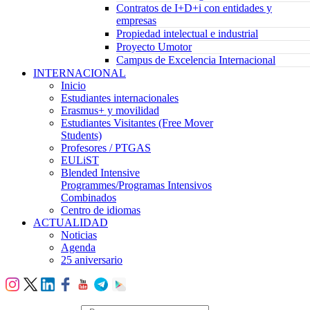
Contratos de I+D+i con entidades y
empresas
Propiedad intelectual e industrial
Proyecto Umotor
Campus de Excelencia Internacional
INTERNACIONAL
Inicio
Estudiantes internacionales
Erasmus+ y movilidad
Estudiantes Visitantes (Free Mover
Students)
Profesores / PTGAS
EULiST
Blended Intensive
Programmes/Programas Intensivos
Combinados
Centro de idiomas
ACTUALIDAD
Noticias
Agenda
25 aniversario