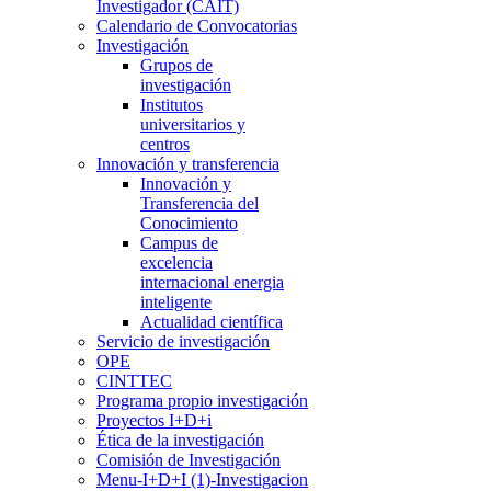
Investigador (CAIT)
Calendario de Convocatorias
Investigación
Grupos de
investigación
Institutos
universitarios y
centros
Innovación y transferencia
Innovación y
Transferencia del
Conocimiento
Campus de
excelencia
internacional energia
inteligente
Actualidad científica
Servicio de investigación
OPE
CINTTEC
Programa propio investigación
Proyectos I+D+i
Ética de la investigación
Comisión de Investigación
Menu-I+D+I (1)-Investigacion