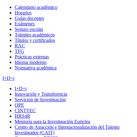
Calendario académico
Horarios
Guías docentes
Exámenes
Seguro escolar
Trámites académicos
Títulos y certificados
RAC
TFG
Prácticas externas
Idioma moderno
Normativa académica
I+D+i
I+D+i
Innovación y Transferencia
Servicion de Investigación
OPE
CINTTEC
HRS4R
Mentoría para la Investigación Euriclea
Centro de Atracción e Internacionalización del Talento
Investigador (CAIT)