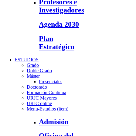
Profesores e
Investigadores
Agenda 2030
Plan
Estratégico
ESTUDIOS
Grado
Doble Grado
Máster
Presenciales
Doctorado
Formación Continua
URJC Mayores
URJC online
Menu-Estudios (item)
Admisión
Oficina del