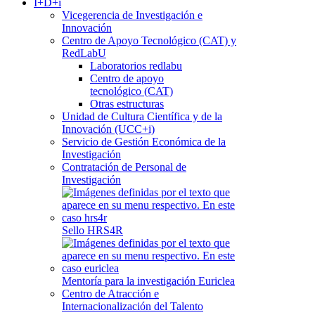
I+D+i
Vicegerencia de Investigación e
Innovación
Centro de Apoyo Tecnológico (CAT) y
RedLabU
Laboratorios redlabu
Centro de apoyo
tecnológico (CAT)
Otras estructuras
Unidad de Cultura Científica y de la
Innovación (UCC+i)
Servicio de Gestión Económica de la
Investigación
Contratación de Personal de
Investigación
Sello HRS4R
Mentoría para la investigación Euriclea
Centro de Atracción e
Internacionalización del Talento