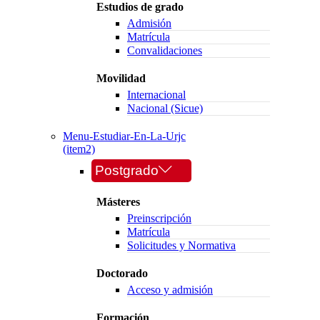
Estudios de grado
Admisión
Matrícula
Convalidaciones
Movilidad
Internacional
Nacional (Sicue)
Menu-Estudiar-En-La-Urjc
(item2)
Postgrado
Másteres
Preinscripción
Matrícula
Solicitudes y Normativa
Doctorado
Acceso y admisión
Formación