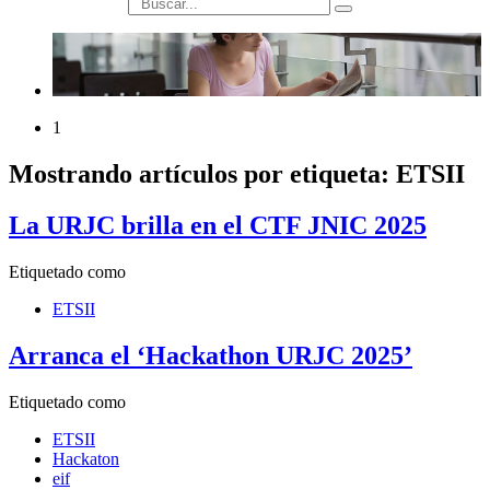
búsqueda
1
Mostrando artículos por etiqueta: ETSII
La URJC brilla en el CTF JNIC 2025
Etiquetado como
ETSII
Arranca el ‘Hackathon URJC 2025’
Etiquetado como
ETSII
Hackaton
eif