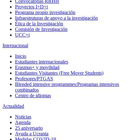
Convocatorias RRHH
Proyectos I+D+i
Programa propio investigación
Infraestruturas de apoyo a la investigación
Ética de la Investigación
Comisión de Investigación
UCC+i
Internacional
Inicio
Estudiantes internacionales
Erasmus+ y movilidad
Estudiantes Visitantes (Free Mover Students)
Profesores/PTGAS
Blended intensive programmes/Programas intensivos
combinados
Centro de idiomas
Actualidad
Noticias
Agenda
25 aniversario
Ayuda a Ucrania
Medidas COVID-19