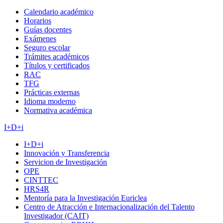
Calendario académico
Horarios
Guías docentes
Exámenes
Seguro escolar
Trámites académicos
Títulos y certificados
RAC
TFG
Prácticas externas
Idioma moderno
Normativa académica
I+D+i
I+D+i
Innovación y Transferencia
Servicion de Investigación
OPE
CINTTEC
HRS4R
Mentoría para la Investigación Euriclea
Centro de Atracción e Internacionalización del Talento
Investigador (CAIT)