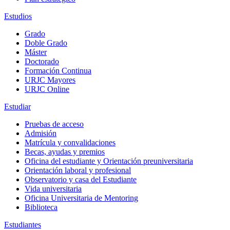
Estudios
Grado
Doble Grado
Máster
Doctorado
Formación Continua
URJC Mayores
URJC Online
Estudiar
Pruebas de acceso
Admisión
Matrícula y convalidaciones
Becas, ayudas y premios
Oficina del estudiante y Orientación preuniversitaria
Orientación laboral y profesional
Observatorio y casa del Estudiante
Vida universitaria
Oficina Universitaria de Mentoring
Biblioteca
Estudiantes