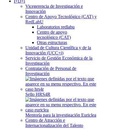
I+D+i
Vicegerencia de Investigación e
Innovación
Centro de Apoyo Tecnológico (CAT) y
RedLabU
Laboratorios redlabu
Centro de apoyo
tecnológico (CAT)
Otras estructuras
Unidad de Cultura Científica y de la
Innovación (UCC+i)
Servicio de Gestión Económica de la
Investigación
Contratación de Personal de
Investigación
Sello HRS4R
Mentoría para la investigación Euriclea
Centro de Atracción e
Internacionalización del Talento