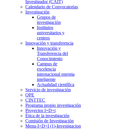
Investigador (CAIT)
Calendario de Convocatorias
Investigación
Grupos de
investigación
Institutos
universitarios y
centros
Innovación y transferencia
Innovación y
Transferencia del
Conocimiento
Campus de
excelencia
internacional energia
inteligente
Actualidad científica
Servicio de investigación
OPE
CINTTEC
Programa propio investigación
Proyectos I+D+i
Ética de la investigación
Comisión de Investigación
Menu-I+D+I (1)-Investigacion