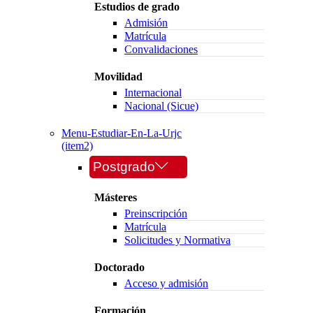
Estudios de grado
Admisión
Matrícula
Convalidaciones
Movilidad
Internacional
Nacional (Sicue)
Menu-Estudiar-En-La-Urjc
(item2)
Postgrado
Másteres
Preinscripción
Matrícula
Solicitudes y Normativa
Doctorado
Acceso y admisión
Formación