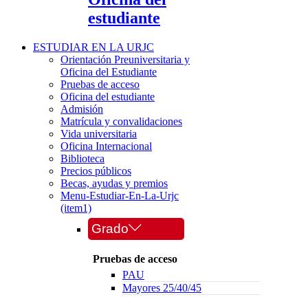
estudiante
ESTUDIAR EN LA URJC
Orientación Preuniversitaria y
Oficina del Estudiante
Pruebas de acceso
Oficina del estudiante
Admisión
Matrícula y convalidaciones
Vida universitaria
Oficina Internacional
Biblioteca
Precios públicos
Becas, ayudas y premios
Menu-Estudiar-En-La-Urjc
(item1)
Grado
Pruebas de acceso
PAU
Mayores 25/40/45