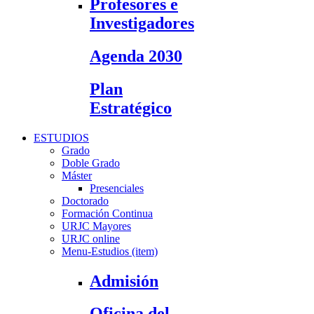
Profesores e
Investigadores
Agenda 2030
Plan
Estratégico
ESTUDIOS
Grado
Doble Grado
Máster
Presenciales
Doctorado
Formación Continua
URJC Mayores
URJC online
Menu-Estudios (item)
Admisión
Oficina del