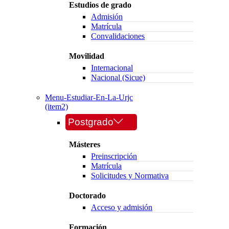
Estudios de grado
Admisión
Matrícula
Convalidaciones
Movilidad
Internacional
Nacional (Sicue)
Menu-Estudiar-En-La-Urjc
(item2)
Postgrado
Másteres
Preinscripción
Matrícula
Solicitudes y Normativa
Doctorado
Acceso y admisión
Formación