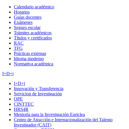
Calendario académico
Horarios
Guías docentes
Exámenes
Seguro escolar
Trámites académicos
Títulos y certificados
RAC
TFG
Prácticas externas
Idioma moderno
Normativa académica
I+D+i
I+D+i
Innovación y Transferencia
Servicion de Investigación
OPE
CINTTEC
HRS4R
Mentoría para la Investigación Euriclea
Centro de Atracción e Internacionalización del Talento
Investigador (CAIT)