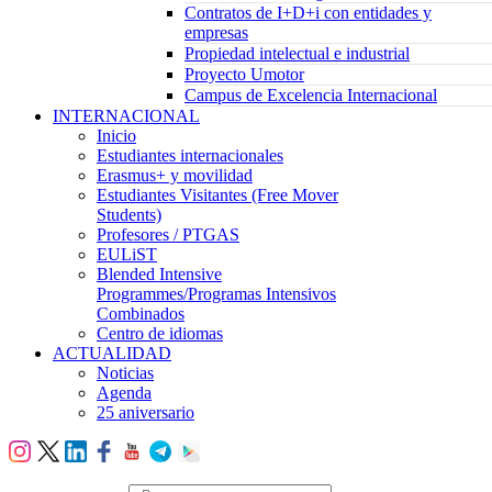
Contratos de I+D+i con entidades y
empresas
Propiedad intelectual e industrial
Proyecto Umotor
Campus de Excelencia Internacional
INTERNACIONAL
Inicio
Estudiantes internacionales
Erasmus+ y movilidad
Estudiantes Visitantes (Free Mover
Students)
Profesores / PTGAS
EULiST
Blended Intensive
Programmes/Programas Intensivos
Combinados
Centro de idiomas
ACTUALIDAD
Noticias
Agenda
25 aniversario