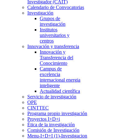
Investigador (CAIT)
Calendario de Convocatorias
Investigación
Grupos de
investigación
Institutos
universitarios y
centros
Innovación y transferencia
Innovación y
Transferencia del
Conocimiento
Campus de
excelencia
internacional energia
inteligente
Actualidad científica
Servicio de investigación
OPE
CINTTEC
Programa propio investigación
Proyectos I+D+i
Ética de la investigación
Comisión de Investigación
Menu-I+D+I (1)-Investigacion