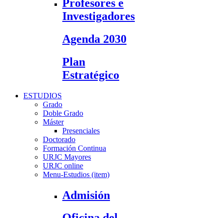
Profesores e
Investigadores
Agenda 2030
Plan
Estratégico
ESTUDIOS
Grado
Doble Grado
Máster
Presenciales
Doctorado
Formación Continua
URJC Mayores
URJC online
Menu-Estudios (item)
Admisión
Oficina del