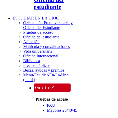
estudiante
ESTUDIAR EN LA URJC
Orientación Preuniversitaria y
Oficina del Estudiante
Pruebas de acceso
Oficina del estudiante
Admisión
Matrícula y convalidaciones
Vida universitaria
Oficina Internacional
Biblioteca
Precios públicos
Becas, ayudas y premios
Menu-Estudiar-En-La-Urjc
(item1)
Grado
Pruebas de acceso
PAU
Mayores 25/40/45