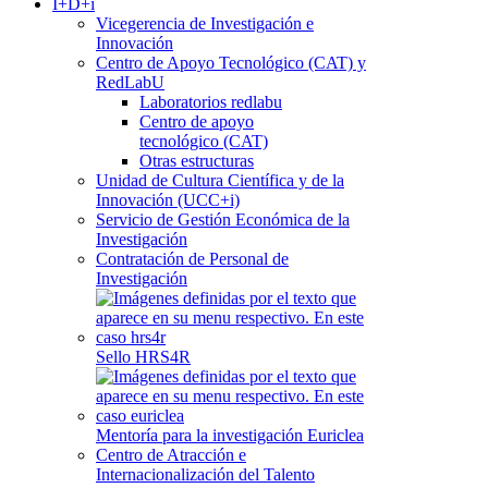
I+D+i
Vicegerencia de Investigación e
Innovación
Centro de Apoyo Tecnológico (CAT) y
RedLabU
Laboratorios redlabu
Centro de apoyo
tecnológico (CAT)
Otras estructuras
Unidad de Cultura Científica y de la
Innovación (UCC+i)
Servicio de Gestión Económica de la
Investigación
Contratación de Personal de
Investigación
Sello HRS4R
Mentoría para la investigación Euriclea
Centro de Atracción e
Internacionalización del Talento