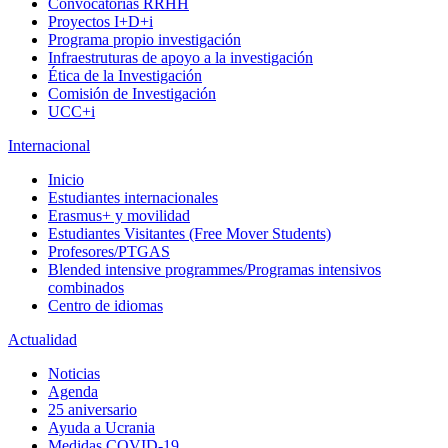
Convocatorias RRHH
Proyectos I+D+i
Programa propio investigación
Infraestruturas de apoyo a la investigación
Ética de la Investigación
Comisión de Investigación
UCC+i
Internacional
Inicio
Estudiantes internacionales
Erasmus+ y movilidad
Estudiantes Visitantes (Free Mover Students)
Profesores/PTGAS
Blended intensive programmes/Programas intensivos
combinados
Centro de idiomas
Actualidad
Noticias
Agenda
25 aniversario
Ayuda a Ucrania
Medidas COVID-19