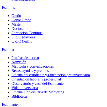
Estudios
Grado
Doble Grado
Máster
Doctorado
Formación Continua
URJC Mayores
URJC Online
Estudiar
Pruebas de acceso
Admisión
Matrícula y convalidaciones
Becas, ayudas y premios
Oficina del estudiante y Orientación preuniversitaria
Orientación laboral y profesional
Observatorio y casa del Estudiante
Vida universitaria
Oficina Universitaria de Mentoring
Biblioteca
Estudiantes