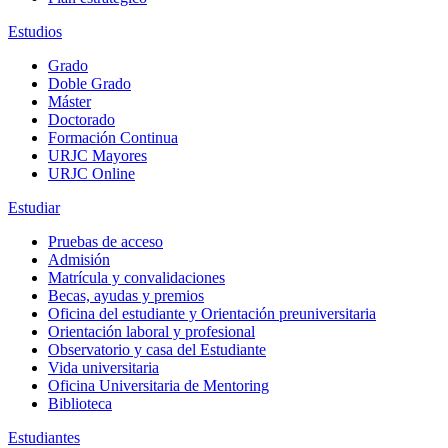
Estudios
Grado
Doble Grado
Máster
Doctorado
Formación Continua
URJC Mayores
URJC Online
Estudiar
Pruebas de acceso
Admisión
Matrícula y convalidaciones
Becas, ayudas y premios
Oficina del estudiante y Orientación preuniversitaria
Orientación laboral y profesional
Observatorio y casa del Estudiante
Vida universitaria
Oficina Universitaria de Mentoring
Biblioteca
Estudiantes