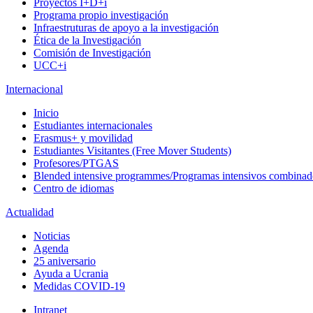
Proyectos I+D+i
Programa propio investigación
Infraestruturas de apoyo a la investigación
Ética de la Investigación
Comisión de Investigación
UCC+i
Internacional
Inicio
Estudiantes internacionales
Erasmus+ y movilidad
Estudiantes Visitantes (Free Mover Students)
Profesores/PTGAS
Blended intensive programmes/Programas intensivos combinad
Centro de idiomas
Actualidad
Noticias
Agenda
25 aniversario
Ayuda a Ucrania
Medidas COVID-19
Intranet