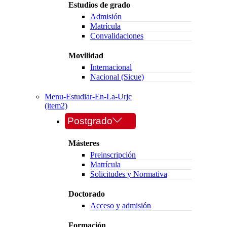
Estudios de grado
Admisión
Matrícula
Convalidaciones
Movilidad
Internacional
Nacional (Sicue)
Menu-Estudiar-En-La-Urjc
(item2)
Postgrado
Másteres
Preinscripción
Matrícula
Solicitudes y Normativa
Doctorado
Acceso y admisión
Formación