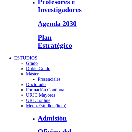
Profesores e
Investigadores
Agenda 2030
Plan
Estratégico
ESTUDIOS
Grado
Doble Grado
Máster
Presenciales
Doctorado
Formación Continua
URJC Mayores
URJC online
Menu-Estudios (item)
Admisión
Oficina del