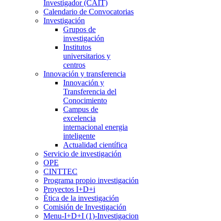
Investigador (CAIT)
Calendario de Convocatorias
Investigación
Grupos de
investigación
Institutos
universitarios y
centros
Innovación y transferencia
Innovación y
Transferencia del
Conocimiento
Campus de
excelencia
internacional energia
inteligente
Actualidad científica
Servicio de investigación
OPE
CINTTEC
Programa propio investigación
Proyectos I+D+i
Ética de la investigación
Comisión de Investigación
Menu-I+D+I (1)-Investigacion