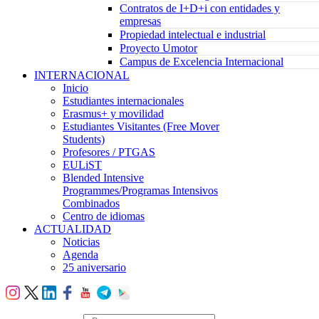
Contratos de I+D+i con entidades y
empresas
Propiedad intelectual e industrial
Proyecto Umotor
Campus de Excelencia Internacional
INTERNACIONAL
Inicio
Estudiantes internacionales
Erasmus+ y movilidad
Estudiantes Visitantes (Free Mover
Students)
Profesores / PTGAS
EULiST
Blended Intensive
Programmes/Programas Intensivos
Combinados
Centro de idiomas
ACTUALIDAD
Noticias
Agenda
25 aniversario