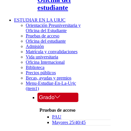
estudiante
ESTUDIAR EN LA URJC
Orientación Preuniversitaria y
Oficina del Estudiante
Pruebas de acceso
Oficina del estudiante
Admisión
Matrícula y convalidaciones
Vida universitaria
Oficina Internacional
Biblioteca
Precios públicos
Becas, ayudas y premios
Menu-Estudiar-En-La-Urjc
(item1)
Grado
Pruebas de acceso
PAU
Mayores 25/40/45