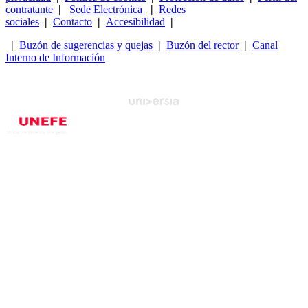
contratante
|
Sede Electrónica
|
Redes
sociales
|
Contacto
|
Accesibilidad
|
|
Buzón de sugerencias y quejas
|
Buzón del rector
|
Canal
Interno de Información