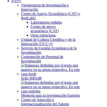
I+D+i
Vicegerencia de Investigación e
Innovación
Centro de Apoyo Tecnológico (CAT) y
RedLabU
Laboratorios redlabu
Centro de apoyo
tecnológico (CAT)
Otras estructuras
Unidad de Cultura Científica y de la
Innovación (UCC+i)
Servicio de Gestión Económica de la
Investigación
Contratación de Personal de
Investigación
Sello HRS4R
Mentoría para la investigación Euriclea
Centro de Atracción e
Internacionalización del Talento