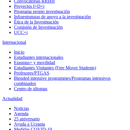
Convocatorias RRHH
Proyectos I+D+i
Programa propio investigación
Infraestruturas de apoyo a la investigación
Ética de la Investigación
Comisión de Investigación
UCC+i
Internacional
Inicio
Estudiantes internacionales
Erasmus+ y movilidad
Estudiantes Visitantes (Free Mover Students)
Profesores/PTGAS
Blended intensive programmes/Programas intensivos
combinados
Centro de idiomas
Actualidad
Noticias
Agenda
25 aniversario
Ayuda a Ucrania
Medidas COVID-19