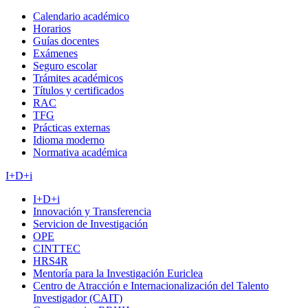
Calendario académico
Horarios
Guías docentes
Exámenes
Seguro escolar
Trámites académicos
Títulos y certificados
RAC
TFG
Prácticas externas
Idioma moderno
Normativa académica
I+D+i
I+D+i
Innovación y Transferencia
Servicion de Investigación
OPE
CINTTEC
HRS4R
Mentoría para la Investigación Euriclea
Centro de Atracción e Internacionalización del Talento
Investigador (CAIT)