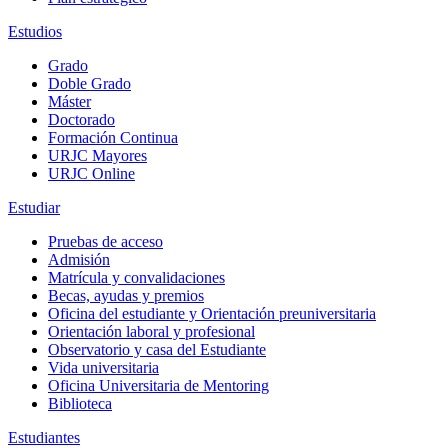
Estudios
Grado
Doble Grado
Máster
Doctorado
Formación Continua
URJC Mayores
URJC Online
Estudiar
Pruebas de acceso
Admisión
Matrícula y convalidaciones
Becas, ayudas y premios
Oficina del estudiante y Orientación preuniversitaria
Orientación laboral y profesional
Observatorio y casa del Estudiante
Vida universitaria
Oficina Universitaria de Mentoring
Biblioteca
Estudiantes