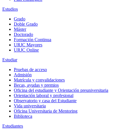
Estudios
Grado
Doble Grado
Máster
Doctorado
Formación Continua
URJC Mayores
URJC Online
Estudiar
Pruebas de acceso
Admisión
Matrícula y convalidaciones
Becas, ayudas y premios
Oficina del estudiante y Orientación preuniversitaria
Orientación laboral y profesional
Observatorio y casa del Estudiante
Vida universitaria
Oficina Universitaria de Mentoring
Biblioteca
Estudiantes