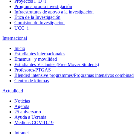
Proyectos I+D+i
Programa propio investigación
Infraestruturas de apoyo a la investigación
Ética de la Investigación
Comisión de Investigación
UCC+i
Internacional
Inicio
Estudiantes internacionales
Erasmus+ y movilidad
Estudiantes Visitantes (Free Mover Students)
Profesores/PTGAS
Blended intensive programmes/Programas intensivos combinad
Centro de idiomas
Actualidad
Noticias
Agenda
25 aniversario
Ayuda a Ucrania
Medidas COVID-19
Intranet