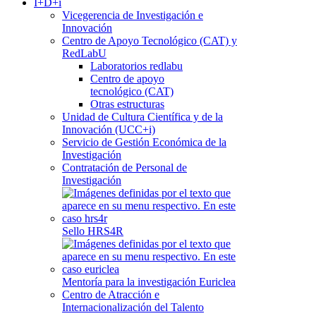
I+D+i
Vicegerencia de Investigación e
Innovación
Centro de Apoyo Tecnológico (CAT) y
RedLabU
Laboratorios redlabu
Centro de apoyo
tecnológico (CAT)
Otras estructuras
Unidad de Cultura Científica y de la
Innovación (UCC+i)
Servicio de Gestión Económica de la
Investigación
Contratación de Personal de
Investigación
Sello HRS4R
Mentoría para la investigación Euriclea
Centro de Atracción e
Internacionalización del Talento