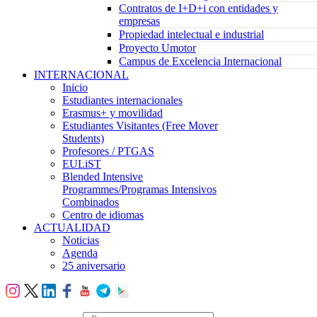
Contratos de I+D+i con entidades y
empresas
Propiedad intelectual e industrial
Proyecto Umotor
Campus de Excelencia Internacional
INTERNACIONAL
Inicio
Estudiantes internacionales
Erasmus+ y movilidad
Estudiantes Visitantes (Free Mover
Students)
Profesores / PTGAS
EULiST
Blended Intensive
Programmes/Programas Intensivos
Combinados
Centro de idiomas
ACTUALIDAD
Noticias
Agenda
25 aniversario