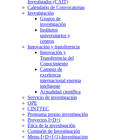
Investigador (CAIT)
Calendario de Convocatorias
Investigación
Grupos de
investigación
Institutos
universitarios y
centros
Innovación y transferencia
Innovación y
Transferencia del
Conocimiento
Campus de
excelencia
internacional energia
inteligente
Actualidad científica
Servicio de investigación
OPE
CINTTEC
Programa propio investigación
Proyectos I+D+i
Ética de la investigación
Comisión de Investigación
Menu-I+D+I (1)-Investigacion