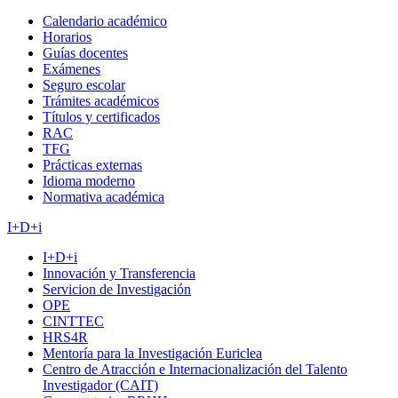
Calendario académico
Horarios
Guías docentes
Exámenes
Seguro escolar
Trámites académicos
Títulos y certificados
RAC
TFG
Prácticas externas
Idioma moderno
Normativa académica
I+D+i
I+D+i
Innovación y Transferencia
Servicion de Investigación
OPE
CINTTEC
HRS4R
Mentoría para la Investigación Euriclea
Centro de Atracción e Internacionalización del Talento
Investigador (CAIT)