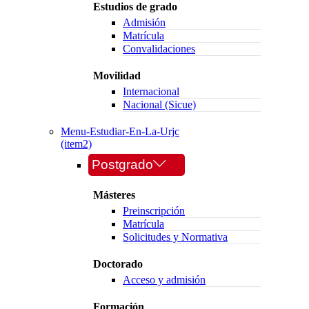
Estudios de grado
Admisión
Matrícula
Convalidaciones
Movilidad
Internacional
Nacional (Sicue)
Menu-Estudiar-En-La-Urjc
(item2)
Postgrado
Másteres
Preinscripción
Matrícula
Solicitudes y Normativa
Doctorado
Acceso y admisión
Formación