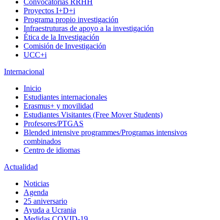
Convocatorias RRHH
Proyectos I+D+i
Programa propio investigación
Infraestruturas de apoyo a la investigación
Ética de la Investigación
Comisión de Investigación
UCC+i
Internacional
Inicio
Estudiantes internacionales
Erasmus+ y movilidad
Estudiantes Visitantes (Free Mover Students)
Profesores/PTGAS
Blended intensive programmes/Programas intensivos
combinados
Centro de idiomas
Actualidad
Noticias
Agenda
25 aniversario
Ayuda a Ucrania
Medidas COVID-19