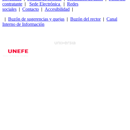
contratante
|
Sede Electrónica
|
Redes
sociales
|
Contacto
|
Accesibilidad
|
|
Buzón de sugerencias y quejas
|
Buzón del rector
|
Canal
Interno de Información