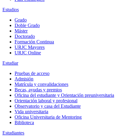
Estudios
Grado
Doble Grado
Máster
Doctorado
Formación Continua
URJC Mayores
URJC Online
Estudiar
Pruebas de acceso
Admisión
Matrícula y convalidaciones
Becas, ayudas y premios
Oficina del estudiante y Orientación preuniversitaria
Orientación laboral y profesional
Observatorio y casa del Estudiante
Vida universitaria
Oficina Universitaria de Mentoring
Biblioteca
Estudiantes