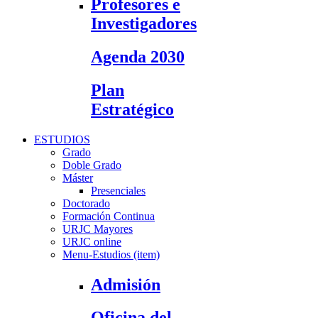
Profesores e
Investigadores
Agenda 2030
Plan
Estratégico
ESTUDIOS
Grado
Doble Grado
Máster
Presenciales
Doctorado
Formación Continua
URJC Mayores
URJC online
Menu-Estudios (item)
Admisión
Oficina del