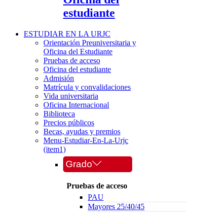
estudiante
ESTUDIAR EN LA URJC
Orientación Preuniversitaria y
Oficina del Estudiante
Pruebas de acceso
Oficina del estudiante
Admisión
Matrícula y convalidaciones
Vida universitaria
Oficina Internacional
Biblioteca
Precios públicos
Becas, ayudas y premios
Menu-Estudiar-En-La-Urjc
(item1)
Grado
Pruebas de acceso
PAU
Mayores 25/40/45