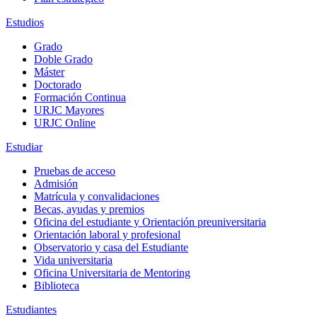
Estudios
Grado
Doble Grado
Máster
Doctorado
Formación Continua
URJC Mayores
URJC Online
Estudiar
Pruebas de acceso
Admisión
Matrícula y convalidaciones
Becas, ayudas y premios
Oficina del estudiante y Orientación preuniversitaria
Orientación laboral y profesional
Observatorio y casa del Estudiante
Vida universitaria
Oficina Universitaria de Mentoring
Biblioteca
Estudiantes