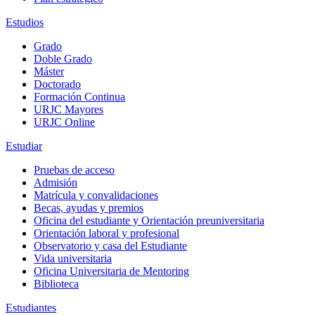
Estudios
Grado
Doble Grado
Máster
Doctorado
Formación Continua
URJC Mayores
URJC Online
Estudiar
Pruebas de acceso
Admisión
Matrícula y convalidaciones
Becas, ayudas y premios
Oficina del estudiante y Orientación preuniversitaria
Orientación laboral y profesional
Observatorio y casa del Estudiante
Vida universitaria
Oficina Universitaria de Mentoring
Biblioteca
Estudiantes