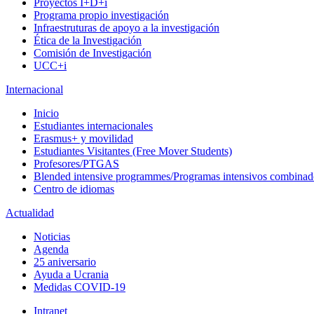
Proyectos I+D+i
Programa propio investigación
Infraestruturas de apoyo a la investigación
Ética de la Investigación
Comisión de Investigación
UCC+i
Internacional
Inicio
Estudiantes internacionales
Erasmus+ y movilidad
Estudiantes Visitantes (Free Mover Students)
Profesores/PTGAS
Blended intensive programmes/Programas intensivos combinad
Centro de idiomas
Actualidad
Noticias
Agenda
25 aniversario
Ayuda a Ucrania
Medidas COVID-19
Intranet