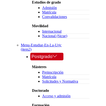
Estudios de grado
Admisión
Matrícula
Convalidaciones
Movilidad
Internacional
Nacional (Sicue)
Menu-Estudiar-En-La-Urjc
(item2)
Postgrado
Másteres
Preinscripción
Matrícula
Solicitudes y Normativa
Doctorado
Acceso y admisión
Formación