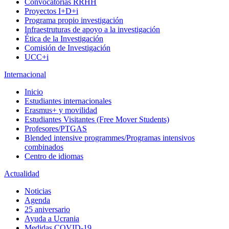
Convocatorias RRHH
Proyectos I+D+i
Programa propio investigación
Infraestruturas de apoyo a la investigación
Ética de la Investigación
Comisión de Investigación
UCC+i
Internacional
Inicio
Estudiantes internacionales
Erasmus+ y movilidad
Estudiantes Visitantes (Free Mover Students)
Profesores/PTGAS
Blended intensive programmes/Programas intensivos
combinados
Centro de idiomas
Actualidad
Noticias
Agenda
25 aniversario
Ayuda a Ucrania
Medidas COVID-19