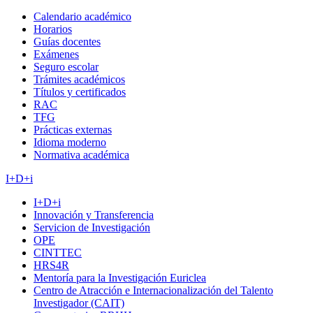
Calendario académico
Horarios
Guías docentes
Exámenes
Seguro escolar
Trámites académicos
Títulos y certificados
RAC
TFG
Prácticas externas
Idioma moderno
Normativa académica
I+D+i
I+D+i
Innovación y Transferencia
Servicion de Investigación
OPE
CINTTEC
HRS4R
Mentoría para la Investigación Euriclea
Centro de Atracción e Internacionalización del Talento
Investigador (CAIT)