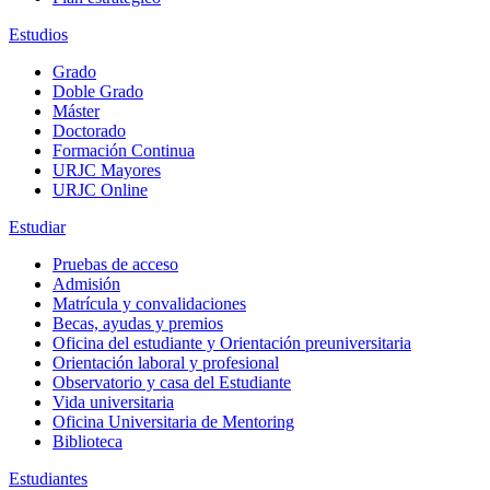
Estudios
Grado
Doble Grado
Máster
Doctorado
Formación Continua
URJC Mayores
URJC Online
Estudiar
Pruebas de acceso
Admisión
Matrícula y convalidaciones
Becas, ayudas y premios
Oficina del estudiante y Orientación preuniversitaria
Orientación laboral y profesional
Observatorio y casa del Estudiante
Vida universitaria
Oficina Universitaria de Mentoring
Biblioteca
Estudiantes