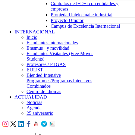
Contratos de I+D+i con entidades y
empresas
Propiedad intelectual e industrial
Proyecto Umotor
Campus de Excelencia Internacional
INTERNACIONAL
Inicio
Estudiantes internacionales
Erasmus+ y movilidad
Estudiantes Visitantes (Free Mover
Students)
Profesores / PTGAS
EULiST
Blended Intensive
Programmes/Programas Intensivos
Combinados
Centro de idiomas
ACTUALIDAD
Noticias
Agenda
25 aniversario