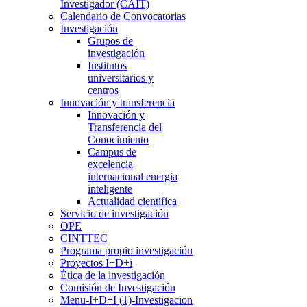
Investigador (CAIT)
Calendario de Convocatorias
Investigación
Grupos de
investigación
Institutos
universitarios y
centros
Innovación y transferencia
Innovación y
Transferencia del
Conocimiento
Campus de
excelencia
internacional energia
inteligente
Actualidad científica
Servicio de investigación
OPE
CINTTEC
Programa propio investigación
Proyectos I+D+i
Ética de la investigación
Comisión de Investigación
Menu-I+D+I (1)-Investigacion