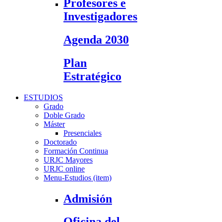
Profesores e
Investigadores
Agenda 2030
Plan
Estratégico
ESTUDIOS
Grado
Doble Grado
Máster
Presenciales
Doctorado
Formación Continua
URJC Mayores
URJC online
Menu-Estudios (item)
Admisión
Oficina del