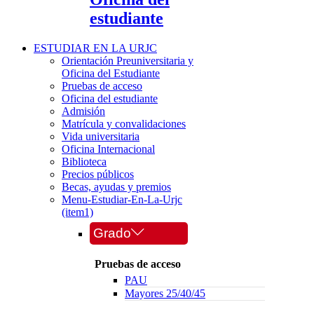
estudiante
ESTUDIAR EN LA URJC
Orientación Preuniversitaria y
Oficina del Estudiante
Pruebas de acceso
Oficina del estudiante
Admisión
Matrícula y convalidaciones
Vida universitaria
Oficina Internacional
Biblioteca
Precios públicos
Becas, ayudas y premios
Menu-Estudiar-En-La-Urjc
(item1)
Grado
Pruebas de acceso
PAU
Mayores 25/40/45