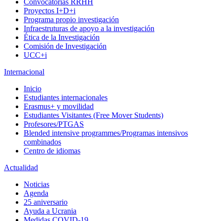
Convocatorias RRHH
Proyectos I+D+i
Programa propio investigación
Infraestruturas de apoyo a la investigación
Ética de la Investigación
Comisión de Investigación
UCC+i
Internacional
Inicio
Estudiantes internacionales
Erasmus+ y movilidad
Estudiantes Visitantes (Free Mover Students)
Profesores/PTGAS
Blended intensive programmes/Programas intensivos
combinados
Centro de idiomas
Actualidad
Noticias
Agenda
25 aniversario
Ayuda a Ucrania
Medidas COVID-19