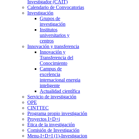
Investigador (CAIT)
Calendario de Convocatorias
Investigación
Grupos de
investigación
Institutos
universitarios y
centros
Innovación y transferencia
Innovación y
Transferencia del
Conocimiento
Campus de
excelencia
internacional energia
inteligente
Actualidad científica
Servicio de investigación
OPE
CINTTEC
Programa propio investigación
Proyectos I+D+i
Ética de la investigación
Comisión de Investigación
Menu-I+D+I (1)-Investigacion