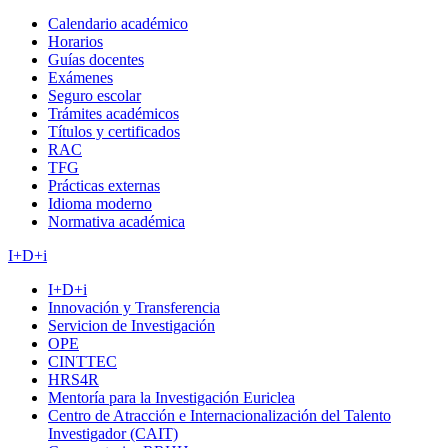
Calendario académico
Horarios
Guías docentes
Exámenes
Seguro escolar
Trámites académicos
Títulos y certificados
RAC
TFG
Prácticas externas
Idioma moderno
Normativa académica
I+D+i
I+D+i
Innovación y Transferencia
Servicion de Investigación
OPE
CINTTEC
HRS4R
Mentoría para la Investigación Euriclea
Centro de Atracción e Internacionalización del Talento
Investigador (CAIT)