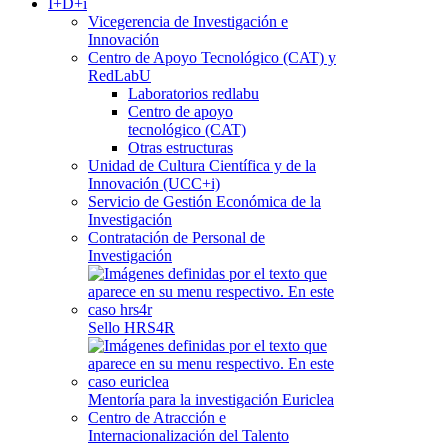
I+D+i
Vicegerencia de Investigación e
Innovación
Centro de Apoyo Tecnológico (CAT) y
RedLabU
Laboratorios redlabu
Centro de apoyo
tecnológico (CAT)
Otras estructuras
Unidad de Cultura Científica y de la
Innovación (UCC+i)
Servicio de Gestión Económica de la
Investigación
Contratación de Personal de
Investigación
Sello HRS4R
Mentoría para la investigación Euriclea
Centro de Atracción e
Internacionalización del Talento