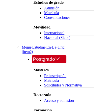
Estudios de grado
Admisión
Matrícula
Convalidaciones
Movilidad
Internacional
Nacional (Sicue)
Menu-Estudiar-En-La-Urjc
(item2)
Postgrado
Másteres
Preinscripción
Matrícula
Solicitudes y Normativa
Doctorado
Acceso y admisión
Formación