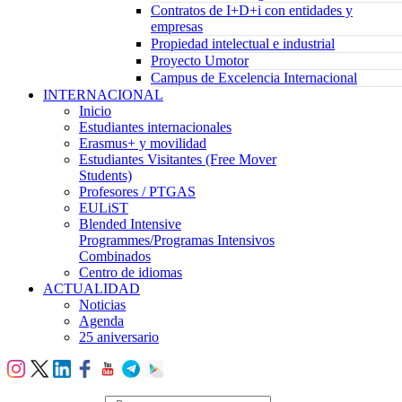
Contratos de I+D+i con entidades y
empresas
Propiedad intelectual e industrial
Proyecto Umotor
Campus de Excelencia Internacional
INTERNACIONAL
Inicio
Estudiantes internacionales
Erasmus+ y movilidad
Estudiantes Visitantes (Free Mover
Students)
Profesores / PTGAS
EULiST
Blended Intensive
Programmes/Programas Intensivos
Combinados
Centro de idiomas
ACTUALIDAD
Noticias
Agenda
25 aniversario