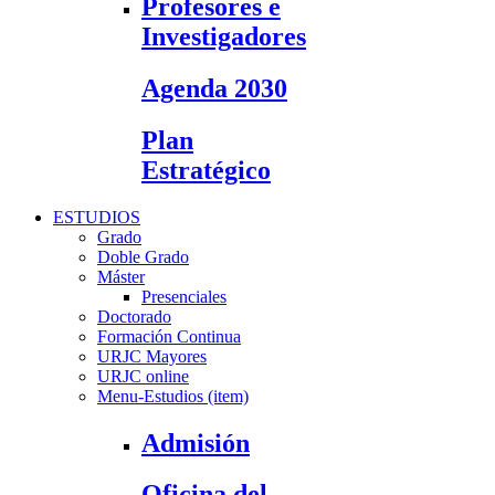
Profesores e
Investigadores
Agenda 2030
Plan
Estratégico
ESTUDIOS
Grado
Doble Grado
Máster
Presenciales
Doctorado
Formación Continua
URJC Mayores
URJC online
Menu-Estudios (item)
Admisión
Oficina del