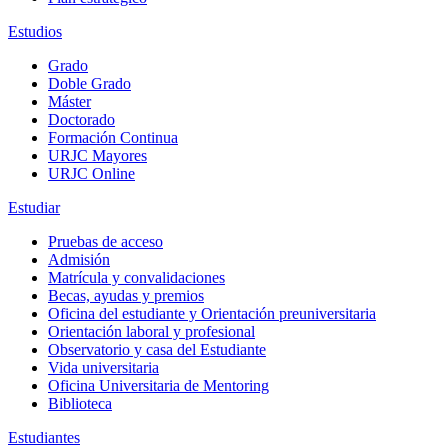
Estudios
Grado
Doble Grado
Máster
Doctorado
Formación Continua
URJC Mayores
URJC Online
Estudiar
Pruebas de acceso
Admisión
Matrícula y convalidaciones
Becas, ayudas y premios
Oficina del estudiante y Orientación preuniversitaria
Orientación laboral y profesional
Observatorio y casa del Estudiante
Vida universitaria
Oficina Universitaria de Mentoring
Biblioteca
Estudiantes