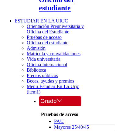
estudiante
ESTUDIAR EN LA URJC
Orientación Preuniversitaria y
Oficina del Estudiante
Pruebas de acceso
Oficina del estudiante
Admisión
Matrícula y convalidaciones
Vida universitaria
Oficina Internacional
Biblioteca
Precios públicos
Becas, ayudas y premios
Menu-Estudiar-En-La-Urjc
(item1)
Grado
Pruebas de acceso
PAU
Mayores 25/40/45