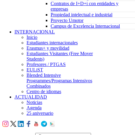
Contratos de I+D+i con entidades y
empresas
Propiedad intelectual e industrial
Proyecto Umotor
Campus de Excelencia Internacional
INTERNACIONAL
Inicio
Estudiantes internacionales
Erasmus+ y movilidad
Estudiantes Visitantes (Free Mover
Students)
Profesores / PTGAS
EULiST
Blended Intensive
Programmes/Programas Intensivos
Combinados
Centro de idiomas
ACTUALIDAD
Noticias
Agenda
25 aniversario