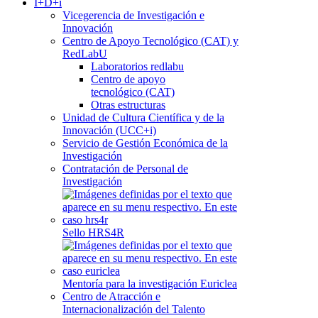
I+D+i
Vicegerencia de Investigación e
Innovación
Centro de Apoyo Tecnológico (CAT) y
RedLabU
Laboratorios redlabu
Centro de apoyo
tecnológico (CAT)
Otras estructuras
Unidad de Cultura Científica y de la
Innovación (UCC+i)
Servicio de Gestión Económica de la
Investigación
Contratación de Personal de
Investigación
Sello HRS4R
Mentoría para la investigación Euriclea
Centro de Atracción e
Internacionalización del Talento