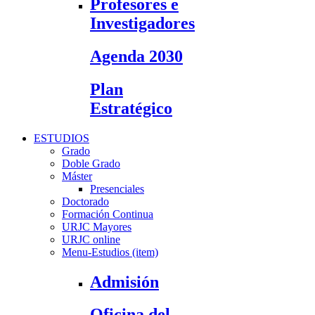
Profesores e
Investigadores
Agenda 2030
Plan
Estratégico
ESTUDIOS
Grado
Doble Grado
Máster
Presenciales
Doctorado
Formación Continua
URJC Mayores
URJC online
Menu-Estudios (item)
Admisión
Oficina del