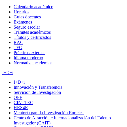
Calendario académico
Horarios
Guías docentes
Exámenes
Seguro escolar
Trámites académicos
Títulos y certificados
RAC
TFG
Prácticas externas
Idioma moderno
Normativa académica
I+D+i
I+D+i
Innovación y Transferencia
Servicion de Investigación
OPE
CINTTEC
HRS4R
Mentoría para la Investigación Euriclea
Centro de Atracción e Internacionalización del Talento
Investigador (CAIT)