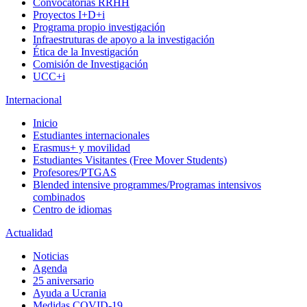
Convocatorias RRHH
Proyectos I+D+i
Programa propio investigación
Infraestruturas de apoyo a la investigación
Ética de la Investigación
Comisión de Investigación
UCC+i
Internacional
Inicio
Estudiantes internacionales
Erasmus+ y movilidad
Estudiantes Visitantes (Free Mover Students)
Profesores/PTGAS
Blended intensive programmes/Programas intensivos
combinados
Centro de idiomas
Actualidad
Noticias
Agenda
25 aniversario
Ayuda a Ucrania
Medidas COVID-19