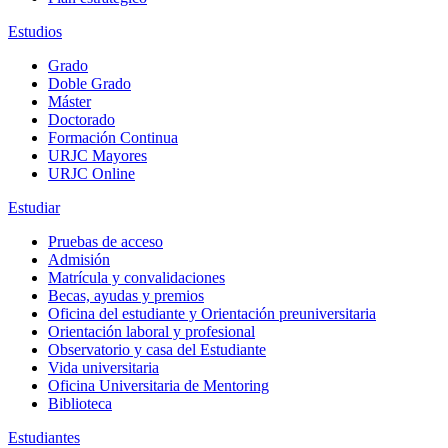
Estudios
Grado
Doble Grado
Máster
Doctorado
Formación Continua
URJC Mayores
URJC Online
Estudiar
Pruebas de acceso
Admisión
Matrícula y convalidaciones
Becas, ayudas y premios
Oficina del estudiante y Orientación preuniversitaria
Orientación laboral y profesional
Observatorio y casa del Estudiante
Vida universitaria
Oficina Universitaria de Mentoring
Biblioteca
Estudiantes