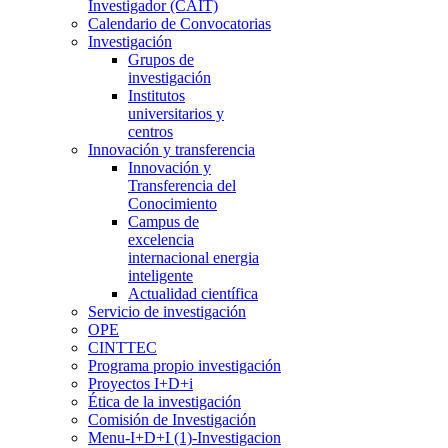
Investigador (CAIT)
Calendario de Convocatorias
Investigación
Grupos de
investigación
Institutos
universitarios y
centros
Innovación y transferencia
Innovación y
Transferencia del
Conocimiento
Campus de
excelencia
internacional energia
inteligente
Actualidad científica
Servicio de investigación
OPE
CINTTEC
Programa propio investigación
Proyectos I+D+i
Ética de la investigación
Comisión de Investigación
Menu-I+D+I (1)-Investigacion