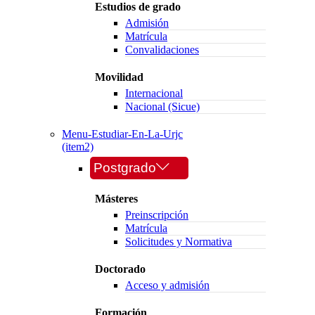
Estudios de grado
Admisión
Matrícula
Convalidaciones
Movilidad
Internacional
Nacional (Sicue)
Menu-Estudiar-En-La-Urjc
(item2)
Postgrado
Másteres
Preinscripción
Matrícula
Solicitudes y Normativa
Doctorado
Acceso y admisión
Formación