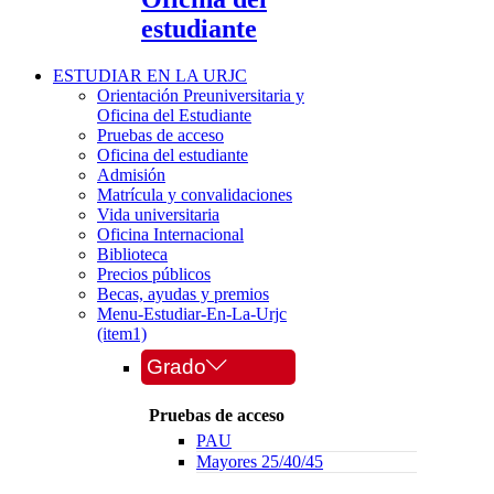
estudiante
ESTUDIAR EN LA URJC
Orientación Preuniversitaria y
Oficina del Estudiante
Pruebas de acceso
Oficina del estudiante
Admisión
Matrícula y convalidaciones
Vida universitaria
Oficina Internacional
Biblioteca
Precios públicos
Becas, ayudas y premios
Menu-Estudiar-En-La-Urjc
(item1)
Grado
Pruebas de acceso
PAU
Mayores 25/40/45