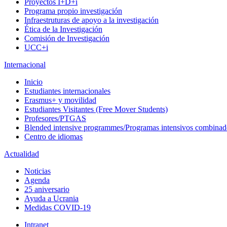
Proyectos I+D+i
Programa propio investigación
Infraestruturas de apoyo a la investigación
Ética de la Investigación
Comisión de Investigación
UCC+i
Internacional
Inicio
Estudiantes internacionales
Erasmus+ y movilidad
Estudiantes Visitantes (Free Mover Students)
Profesores/PTGAS
Blended intensive programmes/Programas intensivos combinad
Centro de idiomas
Actualidad
Noticias
Agenda
25 aniversario
Ayuda a Ucrania
Medidas COVID-19
Intranet