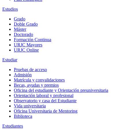
Estudios
Grado
Doble Grado
Máster
Doctorado
Formación Continua
URJC Mayores
URJC Online
Estudiar
Pruebas de acceso
Admisión
Matrícula y convalidaciones
Becas, ayudas y premios
Oficina del estudiante y Orientación preuniversitaria
Orientación laboral y profesional
Observatorio y casa del Estudiante
Vida universitaria
Oficina Universitaria de Mentoring
Biblioteca
Estudiantes