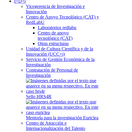
I+D+i
Vicegerencia de Investigación e
Innovación
Centro de Apoyo Tecnológico (CAT) y
RedLabU
Laboratorios redlabu
Centro de apoyo
tecnológico (CAT)
Otras estructuras
Unidad de Cultura Científica y de la
Innovación (UCC+i)
Servicio de Gestión Económica de la
Investigación
Contratación de Personal de
Investigación
Sello HRS4R
Mentoría para la investigación Euriclea
Centro de Atracción e
Internacionalización del Talento