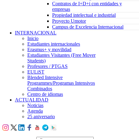
Contratos de I+D+i con entidades y
empresas
Propiedad intelectual e industrial
Proyecto Umotor
Campus de Excelencia Internacional
INTERNACIONAL
Inicio
Estudiantes internacionales
Erasmus+ y movilidad
Estudiantes Visitantes (Free Mover
Students)
Profesores / PTGAS
EULiST
Blended Intensive
Programmes/Programas Intensivos
Combinados
Centro de idiomas
ACTUALIDAD
Noticias
Agenda
25 aniversario