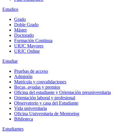
Estudios
Grado
Doble Grado
Máster
Doctorado
Formación Continua
URJC Mayores
URJC Online
Estudiar
Pruebas de acceso
Admisión
Matrícula y convalidaciones
Becas, ayudas y premios
Oficina del estudiante y Orientación preuniversitaria
Orientación laboral y profesional
Observatorio y casa del Estudiante
Vida universitaria
Oficina Universitaria de Mentoring
Biblioteca
Estudiantes