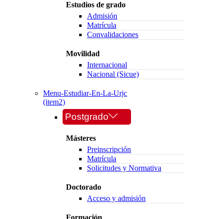
Estudios de grado
Admisión
Matrícula
Convalidaciones
Movilidad
Internacional
Nacional (Sicue)
Menu-Estudiar-En-La-Urjc
(item2)
Postgrado
Másteres
Preinscripción
Matrícula
Solicitudes y Normativa
Doctorado
Acceso y admisión
Formación