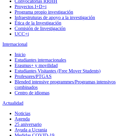
Convocatorias RRHH
Proyectos I+D+i
Programa propio investigación
Infraestruturas de apoyo a la investigación
Ética de la Investigación
Comisión de Investigación
UCC+i
Internacional
Inicio
Estudiantes internacionales
Erasmus+ y movilidad
Estudiantes Visitantes (Free Mover Students)
Profesores/PTGAS
Blended intensive programmes/Programas intensivos
combinados
Centro de idiomas
Actualidad
Noticias
Agenda
25 aniversario
Ayuda a Ucrania
Medidas COVID-19