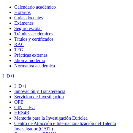
Calendario académico
Horarios
Guías docentes
Exámenes
Seguro escolar
Trámites académicos
Títulos y certificados
RAC
TFG
Prácticas externas
Idioma moderno
Normativa académica
I+D+i
I+D+i
Innovación y Transferencia
Servicion de Investigación
OPE
CINTTEC
HRS4R
Mentoría para la Investigación Euriclea
Centro de Atracción e Internacionalización del Talento
Investigador (CAIT)