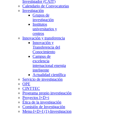
Investigador (CAIT)
Calendario de Convocatorias
Investigación
Grupos de
investigación
Institutos
universitarios y
centros
Innovación y transferencia
Innovación y
Transferencia del
Conocimiento
Campus de
excelencia
internacional energia
inteligente
Actualidad científica
Servicio de investigación
OPE
CINTTEC
Programa propio investigación
Proyectos I+D+i
Ética de la investigación
Comisión de Investigación
Menu-I+D+I (1)-Investigacion