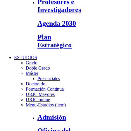
Profesores e
Investigadores
Agenda 2030
Plan
Estratégico
ESTUDIOS
Grado
Doble Grado
Máster
Presenciales
Doctorado
Formación Continua
URJC Mayores
URJC online
Menu-Estudios (item)
Admisión
Oficina del