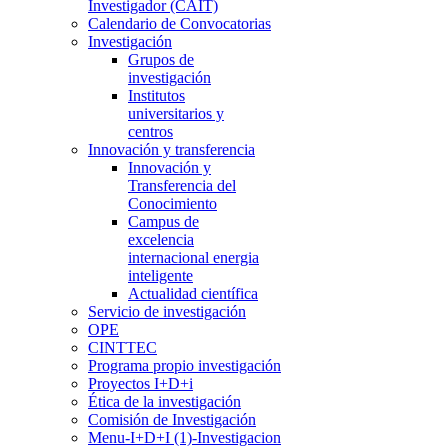
Investigador (CAIT)
Calendario de Convocatorias
Investigación
Grupos de
investigación
Institutos
universitarios y
centros
Innovación y transferencia
Innovación y
Transferencia del
Conocimiento
Campus de
excelencia
internacional energia
inteligente
Actualidad científica
Servicio de investigación
OPE
CINTTEC
Programa propio investigación
Proyectos I+D+i
Ética de la investigación
Comisión de Investigación
Menu-I+D+I (1)-Investigacion