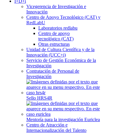
I+D+i
Vicegerencia de Investigación e
Innovación
Centro de Apoyo Tecnológico (CAT) y
RedLabU
Laboratorios redlabu
Centro de apoyo
tecnológico (CAT)
Otras estructuras
Unidad de Cultura Científica y de la
Innovación (UCC+i)
Servicio de Gestión Económica de la
Investigación
Contratación de Personal de
Investigación
Sello HRS4R
Mentoría para la investigación Euriclea
Centro de Atracción e
Internacionalización del Talento