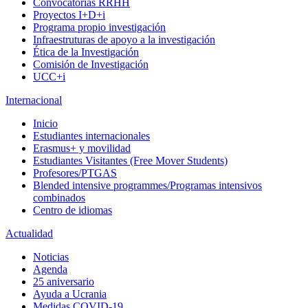
Convocatorias RRHH
Proyectos I+D+i
Programa propio investigación
Infraestruturas de apoyo a la investigación
Ética de la Investigación
Comisión de Investigación
UCC+i
Internacional
Inicio
Estudiantes internacionales
Erasmus+ y movilidad
Estudiantes Visitantes (Free Mover Students)
Profesores/PTGAS
Blended intensive programmes/Programas intensivos
combinados
Centro de idiomas
Actualidad
Noticias
Agenda
25 aniversario
Ayuda a Ucrania
Medidas COVID-19