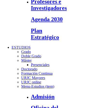
Profesores e
Investigadores
Agenda 2030
Plan
Estratégico
ESTUDIOS
Grado
Doble Grado
Máster
Presenciales
Doctorado
Formación Continua
URJC Mayores
URJC online
Menu-Estudios (item)
Admisión
Oficina del