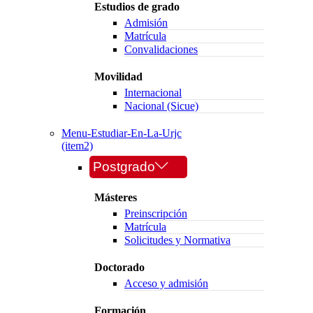
Estudios de grado
Admisión
Matrícula
Convalidaciones
Movilidad
Internacional
Nacional (Sicue)
Menu-Estudiar-En-La-Urjc
(item2)
Postgrado
Másteres
Preinscripción
Matrícula
Solicitudes y Normativa
Doctorado
Acceso y admisión
Formación