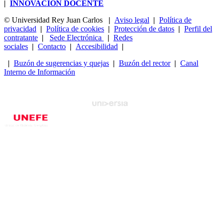
|
INNOVACIÓN DOCENTE
© Universidad Rey Juan Carlos
|
Aviso legal
|
Política de
privacidad
|
Política de cookies
|
Protección de datos
|
Perfil del
contratante
|
Sede Electrónica
|
Redes
sociales
|
Contacto
|
Accesibilidad
|
|
Buzón de sugerencias y quejas
|
Buzón del rector
|
Canal
Interno de Información