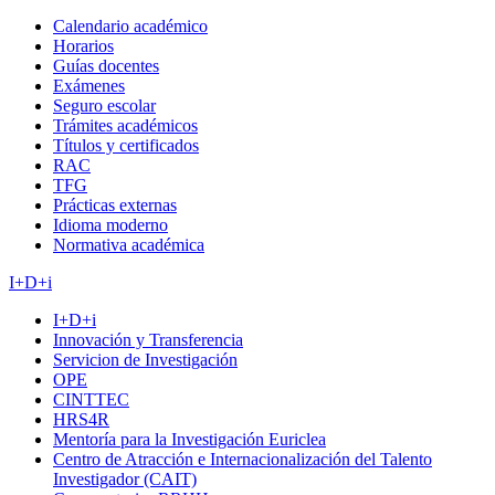
Calendario académico
Horarios
Guías docentes
Exámenes
Seguro escolar
Trámites académicos
Títulos y certificados
RAC
TFG
Prácticas externas
Idioma moderno
Normativa académica
I+D+i
I+D+i
Innovación y Transferencia
Servicion de Investigación
OPE
CINTTEC
HRS4R
Mentoría para la Investigación Euriclea
Centro de Atracción e Internacionalización del Talento
Investigador (CAIT)