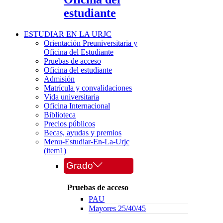
estudiante
ESTUDIAR EN LA URJC
Orientación Preuniversitaria y
Oficina del Estudiante
Pruebas de acceso
Oficina del estudiante
Admisión
Matrícula y convalidaciones
Vida universitaria
Oficina Internacional
Biblioteca
Precios públicos
Becas, ayudas y premios
Menu-Estudiar-En-La-Urjc
(item1)
Grado
Pruebas de acceso
PAU
Mayores 25/40/45