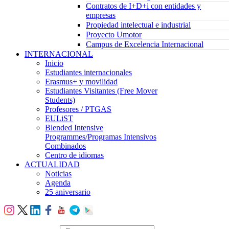
Contratos de I+D+i con entidades y
empresas
Propiedad intelectual e industrial
Proyecto Umotor
Campus de Excelencia Internacional
INTERNACIONAL
Inicio
Estudiantes internacionales
Erasmus+ y movilidad
Estudiantes Visitantes (Free Mover
Students)
Profesores / PTGAS
EULiST
Blended Intensive
Programmes/Programas Intensivos
Combinados
Centro de idiomas
ACTUALIDAD
Noticias
Agenda
25 aniversario