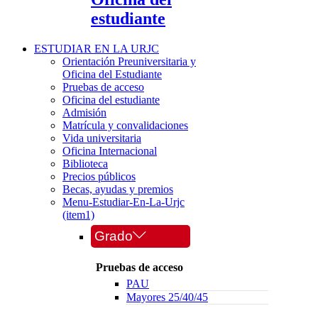
estudiante
ESTUDIAR EN LA URJC
Orientación Preuniversitaria y
Oficina del Estudiante
Pruebas de acceso
Oficina del estudiante
Admisión
Matrícula y convalidaciones
Vida universitaria
Oficina Internacional
Biblioteca
Precios públicos
Becas, ayudas y premios
Menu-Estudiar-En-La-Urjc
(item1)
Grado
Pruebas de acceso
PAU
Mayores 25/40/45