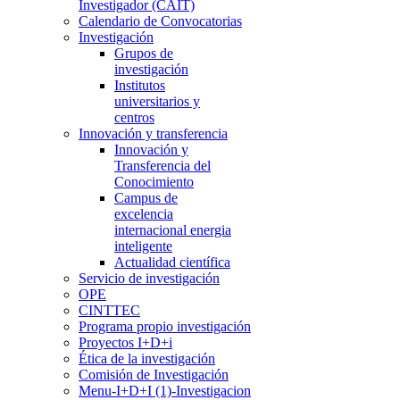
Investigador (CAIT)
Calendario de Convocatorias
Investigación
Grupos de
investigación
Institutos
universitarios y
centros
Innovación y transferencia
Innovación y
Transferencia del
Conocimiento
Campus de
excelencia
internacional energia
inteligente
Actualidad científica
Servicio de investigación
OPE
CINTTEC
Programa propio investigación
Proyectos I+D+i
Ética de la investigación
Comisión de Investigación
Menu-I+D+I (1)-Investigacion