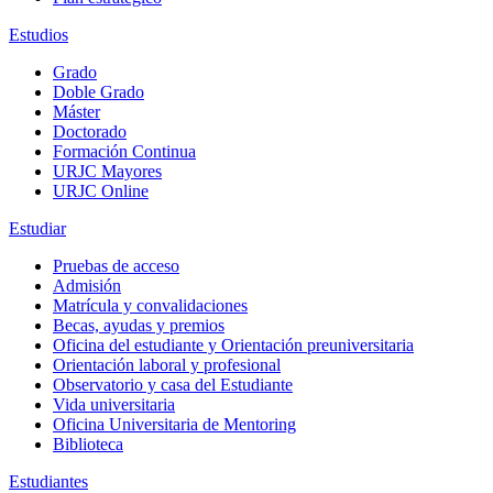
Estudios
Grado
Doble Grado
Máster
Doctorado
Formación Continua
URJC Mayores
URJC Online
Estudiar
Pruebas de acceso
Admisión
Matrícula y convalidaciones
Becas, ayudas y premios
Oficina del estudiante y Orientación preuniversitaria
Orientación laboral y profesional
Observatorio y casa del Estudiante
Vida universitaria
Oficina Universitaria de Mentoring
Biblioteca
Estudiantes