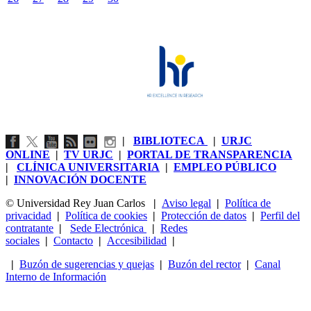
|
BIBLIOTECA
|
URJC
ONLINE
|
TV URJC
|
PORTAL DE TRANSPARENCIA
|
CLÍNICA UNIVERSITARIA
|
EMPLEO PÚBLICO
|
INNOVACIÓN DOCENTE
© Universidad Rey Juan Carlos
|
Aviso legal
|
Política de
privacidad
|
Política de cookies
|
Protección de datos
|
Perfil del
contratante
|
Sede Electrónica
|
Redes
sociales
|
Contacto
|
Accesibilidad
|
|
Buzón de sugerencias y quejas
|
Buzón del rector
|
Canal
Interno de Información