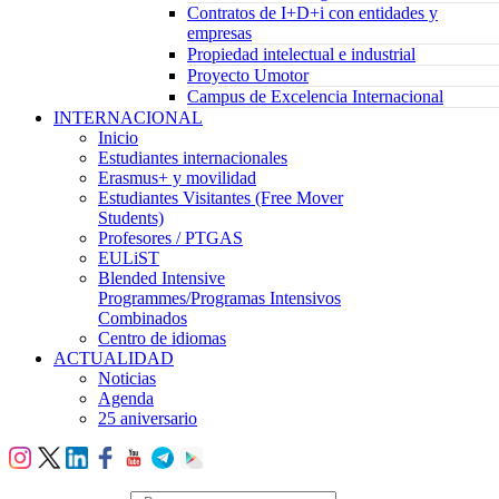
Contratos de I+D+i con entidades y
empresas
Propiedad intelectual e industrial
Proyecto Umotor
Campus de Excelencia Internacional
INTERNACIONAL
Inicio
Estudiantes internacionales
Erasmus+ y movilidad
Estudiantes Visitantes (Free Mover
Students)
Profesores / PTGAS
EULiST
Blended Intensive
Programmes/Programas Intensivos
Combinados
Centro de idiomas
ACTUALIDAD
Noticias
Agenda
25 aniversario