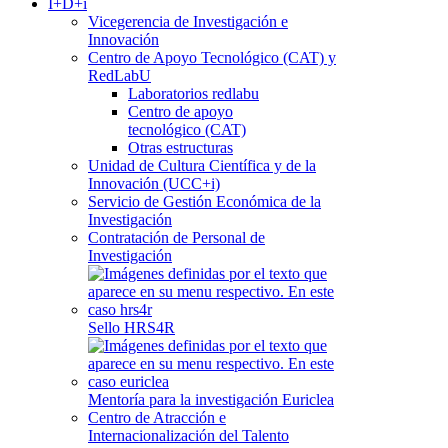
I+D+i
Vicegerencia de Investigación e
Innovación
Centro de Apoyo Tecnológico (CAT) y
RedLabU
Laboratorios redlabu
Centro de apoyo
tecnológico (CAT)
Otras estructuras
Unidad de Cultura Científica y de la
Innovación (UCC+i)
Servicio de Gestión Económica de la
Investigación
Contratación de Personal de
Investigación
Sello HRS4R
Mentoría para la investigación Euriclea
Centro de Atracción e
Internacionalización del Talento