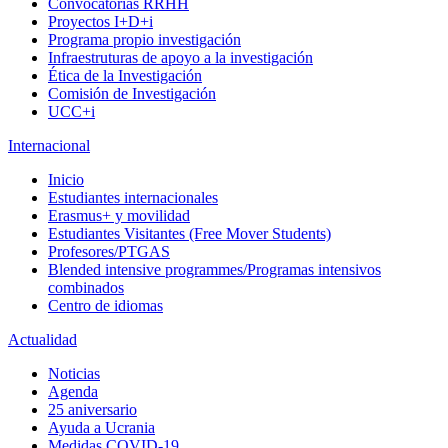
Convocatorias RRHH
Proyectos I+D+i
Programa propio investigación
Infraestruturas de apoyo a la investigación
Ética de la Investigación
Comisión de Investigación
UCC+i
Internacional
Inicio
Estudiantes internacionales
Erasmus+ y movilidad
Estudiantes Visitantes (Free Mover Students)
Profesores/PTGAS
Blended intensive programmes/Programas intensivos
combinados
Centro de idiomas
Actualidad
Noticias
Agenda
25 aniversario
Ayuda a Ucrania
Medidas COVID-19