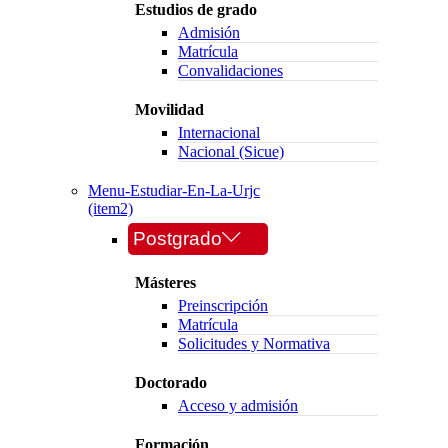
Estudios de grado
Admisión
Matrícula
Convalidaciones
Movilidad
Internacional
Nacional (Sicue)
Menu-Estudiar-En-La-Urjc
(item2)
Postgrado
Másteres
Preinscripción
Matrícula
Solicitudes y Normativa
Doctorado
Acceso y admisión
Formación