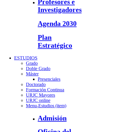
Profesores e
Investigadores
Agenda 2030
Plan
Estratégico
ESTUDIOS
Grado
Doble Grado
Máster
Presenciales
Doctorado
Formación Continua
URJC Mayores
URJC online
Menu-Estudios (item)
Admisión
Oficina del