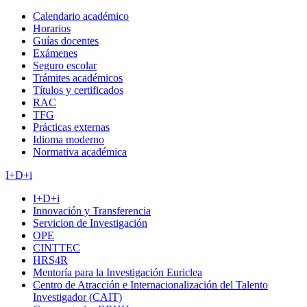
Calendario académico
Horarios
Guías docentes
Exámenes
Seguro escolar
Trámites académicos
Títulos y certificados
RAC
TFG
Prácticas externas
Idioma moderno
Normativa académica
I+D+i
I+D+i
Innovación y Transferencia
Servicion de Investigación
OPE
CINTTEC
HRS4R
Mentoría para la Investigación Euriclea
Centro de Atracción e Internacionalización del Talento
Investigador (CAIT)