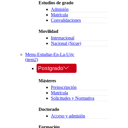
Estudios de grado
Admisión
Matrícula
Convalidaciones
Movilidad
Internacional
Nacional (Sicue)
Menu-Estudiar-En-La-Urjc
(item2)
Postgrado
Másteres
Preinscripción
Matrícula
Solicitudes y Normativa
Doctorado
Acceso y admisión
Formación