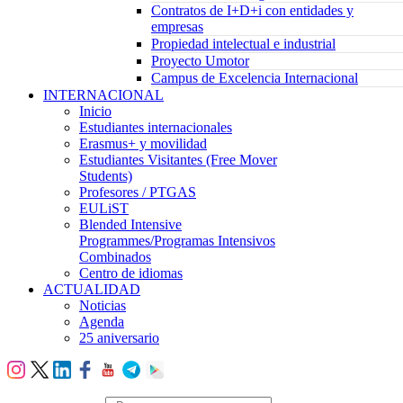
Contratos de I+D+i con entidades y
empresas
Propiedad intelectual e industrial
Proyecto Umotor
Campus de Excelencia Internacional
INTERNACIONAL
Inicio
Estudiantes internacionales
Erasmus+ y movilidad
Estudiantes Visitantes (Free Mover
Students)
Profesores / PTGAS
EULiST
Blended Intensive
Programmes/Programas Intensivos
Combinados
Centro de idiomas
ACTUALIDAD
Noticias
Agenda
25 aniversario