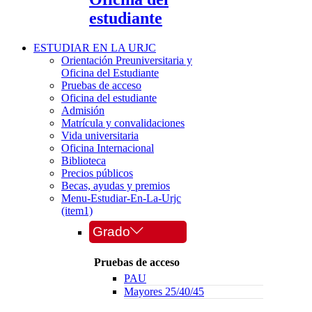
estudiante
ESTUDIAR EN LA URJC
Orientación Preuniversitaria y
Oficina del Estudiante
Pruebas de acceso
Oficina del estudiante
Admisión
Matrícula y convalidaciones
Vida universitaria
Oficina Internacional
Biblioteca
Precios públicos
Becas, ayudas y premios
Menu-Estudiar-En-La-Urjc
(item1)
Grado
Pruebas de acceso
PAU
Mayores 25/40/45