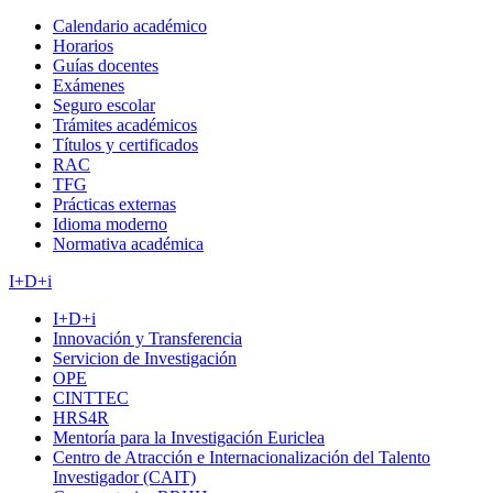
Calendario académico
Horarios
Guías docentes
Exámenes
Seguro escolar
Trámites académicos
Títulos y certificados
RAC
TFG
Prácticas externas
Idioma moderno
Normativa académica
I+D+i
I+D+i
Innovación y Transferencia
Servicion de Investigación
OPE
CINTTEC
HRS4R
Mentoría para la Investigación Euriclea
Centro de Atracción e Internacionalización del Talento
Investigador (CAIT)