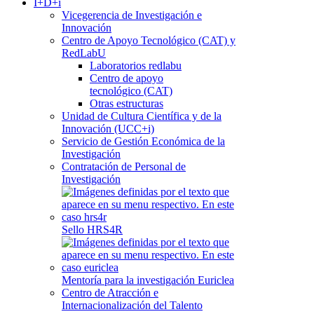
I+D+i
Vicegerencia de Investigación e
Innovación
Centro de Apoyo Tecnológico (CAT) y
RedLabU
Laboratorios redlabu
Centro de apoyo
tecnológico (CAT)
Otras estructuras
Unidad de Cultura Científica y de la
Innovación (UCC+i)
Servicio de Gestión Económica de la
Investigación
Contratación de Personal de
Investigación
Sello HRS4R
Mentoría para la investigación Euriclea
Centro de Atracción e
Internacionalización del Talento