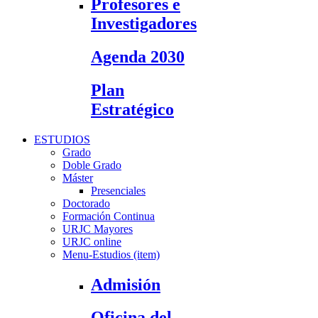
Profesores e
Investigadores
Agenda 2030
Plan
Estratégico
ESTUDIOS
Grado
Doble Grado
Máster
Presenciales
Doctorado
Formación Continua
URJC Mayores
URJC online
Menu-Estudios (item)
Admisión
Oficina del