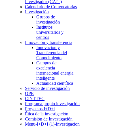
Investigador (CAIT)
Calendario de Convocatorias
Investigación
Grupos de
investigación
Institutos
universitarios y
centros
Innovación y transferencia
Innovación y
Transferencia del
Conocimiento
Campus de
excelencia
internacional energia
inteligente
Actualidad científica
Servicio de investigación
OPE
CINTTEC
Programa propio investigación
Proyectos I+D+i
Ética de la investigación
Comisión de Investigación
Menu-I+D+I (1)-Investigacion