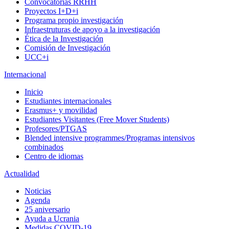
Convocatorias RRHH
Proyectos I+D+i
Programa propio investigación
Infraestruturas de apoyo a la investigación
Ética de la Investigación
Comisión de Investigación
UCC+i
Internacional
Inicio
Estudiantes internacionales
Erasmus+ y movilidad
Estudiantes Visitantes (Free Mover Students)
Profesores/PTGAS
Blended intensive programmes/Programas intensivos
combinados
Centro de idiomas
Actualidad
Noticias
Agenda
25 aniversario
Ayuda a Ucrania
Medidas COVID-19