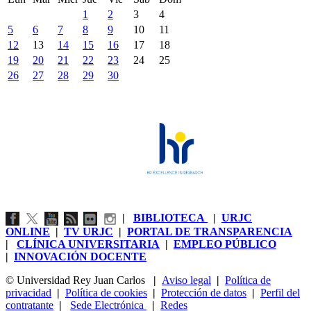
1
2
3
4
5
6
7
8
9
10
11
12
13
14
15
16
17
18
19
20
21
22
23
24
25
26
27
28
29
30
|
BIBLIOTECA
|
URJC
ONLINE
|
TV URJC
|
PORTAL DE TRANSPARENCIA
|
CLÍNICA UNIVERSITARIA
|
EMPLEO PÚBLICO
|
INNOVACIÓN DOCENTE
© Universidad Rey Juan Carlos
|
Aviso legal
|
Política de
privacidad
|
Política de cookies
|
Protección de datos
|
Perfil del
contratante
|
Sede Electrónica
|
Redes