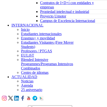
Contratos de I+D+i con entidades y
empresas
Propiedad intelectual e industrial
Proyecto Umotor
Campus de Excelencia Internacional
INTERNACIONAL
Inicio
Estudiantes internacionales
Erasmus+ y movilidad
Estudiantes Visitantes (Free Mover
Students)
Profesores / PTGAS
EULiST
Blended Intensive
Programmes/Programas Intensivos
Combinados
Centro de idiomas
ACTUALIDAD
Noticias
Agenda
25 aniversario