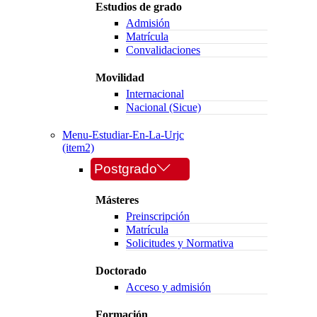
Estudios de grado
Admisión
Matrícula
Convalidaciones
Movilidad
Internacional
Nacional (Sicue)
Menu-Estudiar-En-La-Urjc
(item2)
Postgrado
Másteres
Preinscripción
Matrícula
Solicitudes y Normativa
Doctorado
Acceso y admisión
Formación