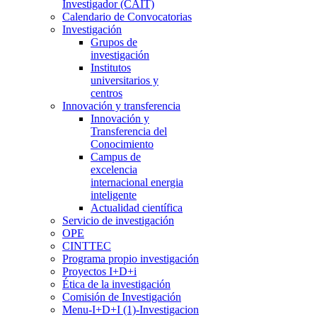
Investigador (CAIT)
Calendario de Convocatorias
Investigación
Grupos de
investigación
Institutos
universitarios y
centros
Innovación y transferencia
Innovación y
Transferencia del
Conocimiento
Campus de
excelencia
internacional energia
inteligente
Actualidad científica
Servicio de investigación
OPE
CINTTEC
Programa propio investigación
Proyectos I+D+i
Ética de la investigación
Comisión de Investigación
Menu-I+D+I (1)-Investigacion