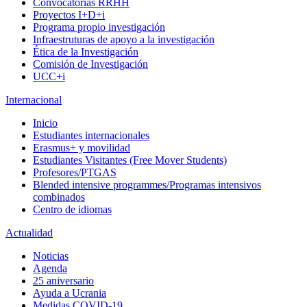
Convocatorias RRHH
Proyectos I+D+i
Programa propio investigación
Infraestruturas de apoyo a la investigación
Ética de la Investigación
Comisión de Investigación
UCC+i
Internacional
Inicio
Estudiantes internacionales
Erasmus+ y movilidad
Estudiantes Visitantes (Free Mover Students)
Profesores/PTGAS
Blended intensive programmes/Programas intensivos
combinados
Centro de idiomas
Actualidad
Noticias
Agenda
25 aniversario
Ayuda a Ucrania
Medidas COVID-19