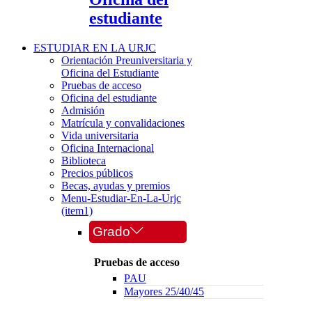
estudiante
ESTUDIAR EN LA URJC
Orientación Preuniversitaria y
Oficina del Estudiante
Pruebas de acceso
Oficina del estudiante
Admisión
Matrícula y convalidaciones
Vida universitaria
Oficina Internacional
Biblioteca
Precios públicos
Becas, ayudas y premios
Menu-Estudiar-En-La-Urjc
(item1)
Grado
Pruebas de acceso
PAU
Mayores 25/40/45