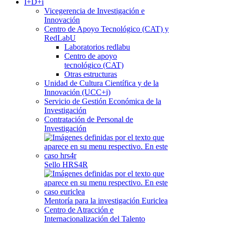
I+D+i
Vicegerencia de Investigación e
Innovación
Centro de Apoyo Tecnológico (CAT) y
RedLabU
Laboratorios redlabu
Centro de apoyo
tecnológico (CAT)
Otras estructuras
Unidad de Cultura Científica y de la
Innovación (UCC+i)
Servicio de Gestión Económica de la
Investigación
Contratación de Personal de
Investigación
Sello HRS4R
Mentoría para la investigación Euriclea
Centro de Atracción e
Internacionalización del Talento