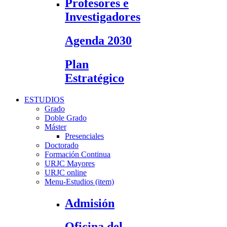
Profesores e
Investigadores
Agenda 2030
Plan
Estratégico
ESTUDIOS
Grado
Doble Grado
Máster
Presenciales
Doctorado
Formación Continua
URJC Mayores
URJC online
Menu-Estudios (item)
Admisión
Oficina del