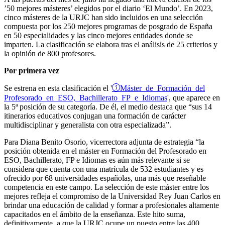
’50 mejores másteres’ elegidos por el diario ‘El Mundo’. En 2023,
cinco másteres de la URJC han sido incluidos en una selección
compuesta por los 250 mejores programas de posgrado de España
en 50 especialidades y las cinco mejores entidades donde se
imparten. La clasificación se elabora tras el análisis de 25 criterios y
la opinión de 800 profesores.
Por primera vez
Máster de Formación del
Se estrena en esta clasificación el '
Profesorado en ESO, Bachillerato FP e Idiomas
', que aparece en
la 5ª posición de su categoría. De él, el medio destaca que “sus 14
itinerarios educativos conjugan una formación de carácter
multidisciplinar y generalista con otra especializada”.
Para Diana Benito Osorio, vicerrectora adjunta de estrategia “la
posición obtenida en el máster en Formación del Profesorado en
ESO, Bachillerato, FP e Idiomas es aún más relevante si se
considera que cuenta con una matrícula de 532 estudiantes y es
ofrecido por 68 universidades españolas, una más que reseñable
competencia en este campo. La selección de este máster entre los
mejores refleja el compromiso de la Universidad Rey Juan Carlos en
brindar una educación de calidad y formar a profesionales altamente
capacitados en el ámbito de la enseñanza. Este hito suma,
definitivamente, a que la URJC ocupe un puesto entre las 400