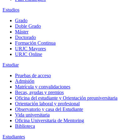
Estudios
Grado
Doble Grado
Máster
Doctorado
Formación Continua
URJC Mayores
URJC Online
Estudiar
Pruebas de acceso
Admisión
Matrícula y convalidaciones
Becas, ayudas y premios
Oficina del estudiante y Orientación preuniversitaria
Orientación laboral y profesional
Observatorio y casa del Estudiante
Vida universitaria
Oficina Universitaria de Mentoring
Biblioteca
Estudiantes