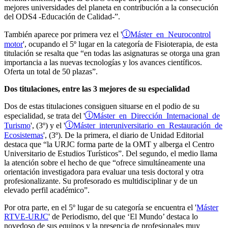
mejores universidades del planeta en contribución a la consecución
del ODS4 -Educación de Calidad-”.
Máster en Neurocontrol
También aparece por primera vez el '
motor
', ocupando el 5º lugar en la categoría de Fisioterapia, de esta
titulación se resalta que “en todas las asignaturas se otorga una gran
importancia a las nuevas tecnologías y los avances científicos.
Oferta un total de 50 plazas”.
Dos titulaciones, entre las 3 mejores de su especialidad
Dos de estas titulaciones consiguen situarse en el podio de su
Máster en Dirección Internacional de
especialidad, se trata del '
Turismo
Máster interuniversitario en Restauración de
', (3º) y el '
Ecosistemas
', (3º). De la primera, el diario de Unidad Editorial
destaca que “la URJC forma parte de la OMT y alberga el Centro
Universitario de Estudios Turísticos”. Del segundo, el medio llama
la atención sobre el hecho de que “ofrece simultáneamente una
orientación investigadora para evaluar una tesis doctoral y otra
profesionalizante. Su profesorado es multidisciplinar y de un
elevado perfil académico”.
Por otra parte, en el 5º lugar de su categoría se encuentra el '
Máster
RTVE-URJC
' de Periodismo, del que ‘El Mundo’ destaca lo
novedoso de sus equipos y la presencia de profesionales muy