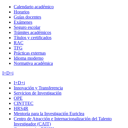
Calendario académico
Horarios
Guías docentes
Exámenes
Seguro escolar
Trámites académicos
Títulos y certificados
RAC
TFG
Prácticas externas
Idioma moderno
Normativa académica
I+D+i
I+D+i
Innovación y Transferencia
Servicion de Investigación
OPE
CINTTEC
HRS4R
Mentoría para la Investigación Euriclea
Centro de Atracción e Internacionalización del Talento
Investigador (CAIT)