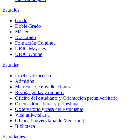
Estudios
Grado
Doble Grado
Máster
Doctorado
Formación Continua
URJC Mayores
URJC Online
Estudiar
Pruebas de acceso
Admisión
Matrícula y convalidaciones
Becas, ayudas y premios
Oficina del estudiante y Orientación preuniversitaria
Orientación laboral y profesional
Observatorio y casa del Estudiante
Vida universitaria
Oficina Universitaria de Mentoring
Biblioteca
Estudiantes