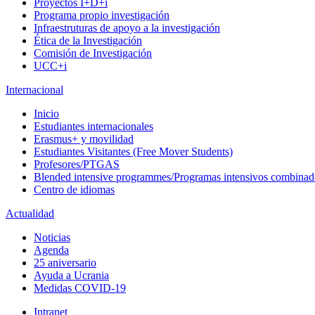
Proyectos I+D+i
Programa propio investigación
Infraestruturas de apoyo a la investigación
Ética de la Investigación
Comisión de Investigación
UCC+i
Internacional
Inicio
Estudiantes internacionales
Erasmus+ y movilidad
Estudiantes Visitantes (Free Mover Students)
Profesores/PTGAS
Blended intensive programmes/Programas intensivos combinad
Centro de idiomas
Actualidad
Noticias
Agenda
25 aniversario
Ayuda a Ucrania
Medidas COVID-19
Intranet