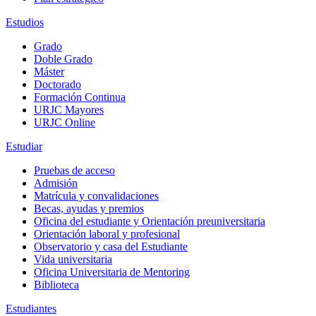
Estudios
Grado
Doble Grado
Máster
Doctorado
Formación Continua
URJC Mayores
URJC Online
Estudiar
Pruebas de acceso
Admisión
Matrícula y convalidaciones
Becas, ayudas y premios
Oficina del estudiante y Orientación preuniversitaria
Orientación laboral y profesional
Observatorio y casa del Estudiante
Vida universitaria
Oficina Universitaria de Mentoring
Biblioteca
Estudiantes