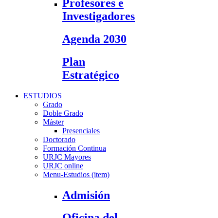
Profesores e
Investigadores
Agenda 2030
Plan
Estratégico
ESTUDIOS
Grado
Doble Grado
Máster
Presenciales
Doctorado
Formación Continua
URJC Mayores
URJC online
Menu-Estudios (item)
Admisión
Oficina del