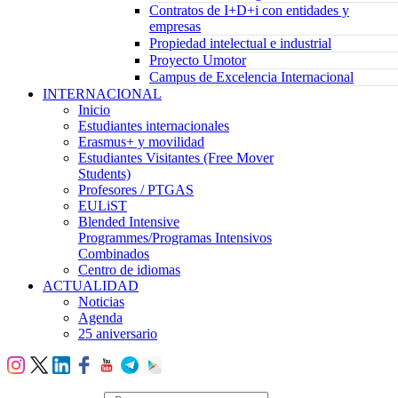
Contratos de I+D+i con entidades y
empresas
Propiedad intelectual e industrial
Proyecto Umotor
Campus de Excelencia Internacional
INTERNACIONAL
Inicio
Estudiantes internacionales
Erasmus+ y movilidad
Estudiantes Visitantes (Free Mover
Students)
Profesores / PTGAS
EULiST
Blended Intensive
Programmes/Programas Intensivos
Combinados
Centro de idiomas
ACTUALIDAD
Noticias
Agenda
25 aniversario