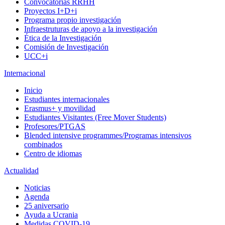
Convocatorias RRHH
Proyectos I+D+i
Programa propio investigación
Infraestruturas de apoyo a la investigación
Ética de la Investigación
Comisión de Investigación
UCC+i
Internacional
Inicio
Estudiantes internacionales
Erasmus+ y movilidad
Estudiantes Visitantes (Free Mover Students)
Profesores/PTGAS
Blended intensive programmes/Programas intensivos
combinados
Centro de idiomas
Actualidad
Noticias
Agenda
25 aniversario
Ayuda a Ucrania
Medidas COVID-19