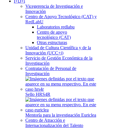
I+D+i
Vicegerencia de Investigación e
Innovación
Centro de Apoyo Tecnológico (CAT) y
RedLabU
Laboratorios redlabu
Centro de apoyo
tecnológico (CAT)
Otras estructuras
Unidad de Cultura Científica y de la
Innovación (UCC+i)
Servicio de Gestión Económica de la
Investigación
Contratación de Personal de
Investigación
Sello HRS4R
Mentoría para la investigación Euriclea
Centro de Atracción e
Internacionalización del Talento