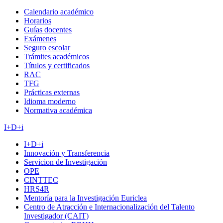
Calendario académico
Horarios
Guías docentes
Exámenes
Seguro escolar
Trámites académicos
Títulos y certificados
RAC
TFG
Prácticas externas
Idioma moderno
Normativa académica
I+D+i
I+D+i
Innovación y Transferencia
Servicion de Investigación
OPE
CINTTEC
HRS4R
Mentoría para la Investigación Euriclea
Centro de Atracción e Internacionalización del Talento
Investigador (CAIT)