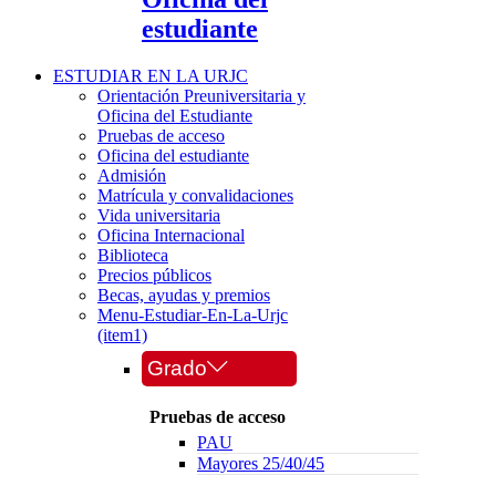
estudiante
ESTUDIAR EN LA URJC
Orientación Preuniversitaria y
Oficina del Estudiante
Pruebas de acceso
Oficina del estudiante
Admisión
Matrícula y convalidaciones
Vida universitaria
Oficina Internacional
Biblioteca
Precios públicos
Becas, ayudas y premios
Menu-Estudiar-En-La-Urjc
(item1)
Grado
Pruebas de acceso
PAU
Mayores 25/40/45