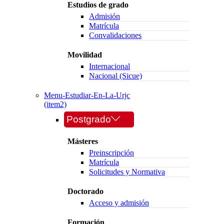
Estudios de grado
Admisión
Matrícula
Convalidaciones
Movilidad
Internacional
Nacional (Sicue)
Menu-Estudiar-En-La-Urjc
(item2)
Postgrado
Másteres
Preinscripción
Matrícula
Solicitudes y Normativa
Doctorado
Acceso y admisión
Formación