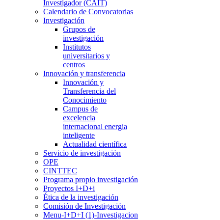
Investigador (CAIT)
Calendario de Convocatorias
Investigación
Grupos de
investigación
Institutos
universitarios y
centros
Innovación y transferencia
Innovación y
Transferencia del
Conocimiento
Campus de
excelencia
internacional energia
inteligente
Actualidad científica
Servicio de investigación
OPE
CINTTEC
Programa propio investigación
Proyectos I+D+i
Ética de la investigación
Comisión de Investigación
Menu-I+D+I (1)-Investigacion