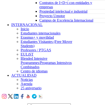
Contratos de I+D+i con entidades y
empresas
Propiedad intelectual e industrial
Proyecto Umotor
Campus de Excelencia Internacional
INTERNACIONAL
Inicio
Estudiantes internacionales
Erasmus+ y movilidad
Estudiantes Visitantes (Free Mover
Students)
Profesores / PTGAS
EULiST
Blended Intensive
Programmes/Programas Intensivos
Combinados
Centro de idiomas
ACTUALIDAD
Noticias
Agenda
25 aniversario