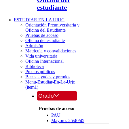
estudiante
ESTUDIAR EN LA URJC
Orientación Preuniversitaria y
Oficina del Estudiante
Pruebas de acceso
Oficina del estudiante
Admisión
Matrícula y convalidaciones
Vida universitaria
Oficina Internacional
Biblioteca
Precios públicos
Becas, ayudas y premios
Menu-Estudiar-En-La-Urjc
(item1)
Grado
Pruebas de acceso
PAU
Mayores 25/40/45