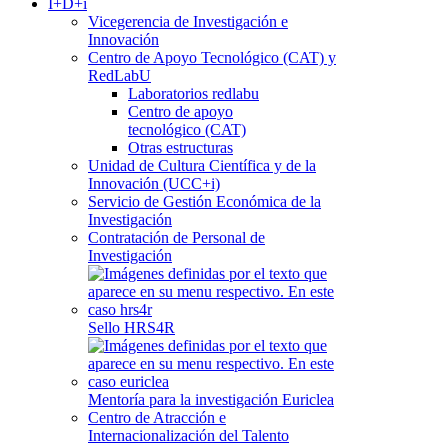
I+D+i
Vicegerencia de Investigación e
Innovación
Centro de Apoyo Tecnológico (CAT) y
RedLabU
Laboratorios redlabu
Centro de apoyo
tecnológico (CAT)
Otras estructuras
Unidad de Cultura Científica y de la
Innovación (UCC+i)
Servicio de Gestión Económica de la
Investigación
Contratación de Personal de
Investigación
Sello HRS4R
Mentoría para la investigación Euriclea
Centro de Atracción e
Internacionalización del Talento