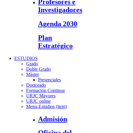
Profesores e
Investigadores
Agenda 2030
Plan
Estratégico
ESTUDIOS
Grado
Doble Grado
Máster
Presenciales
Doctorado
Formación Continua
URJC Mayores
URJC online
Menu-Estudios (item)
Admisión
Oficina del