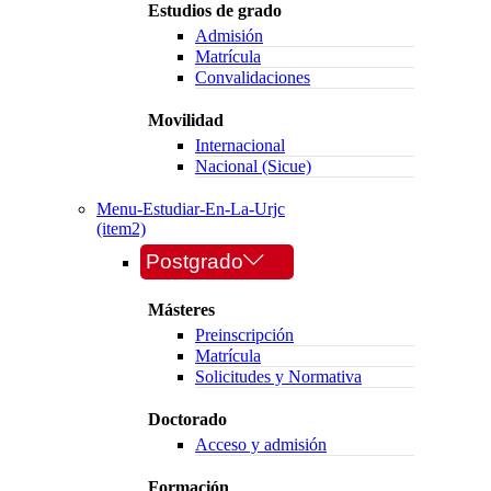
Estudios de grado
Admisión
Matrícula
Convalidaciones
Movilidad
Internacional
Nacional (Sicue)
Menu-Estudiar-En-La-Urjc
(item2)
Postgrado
Másteres
Preinscripción
Matrícula
Solicitudes y Normativa
Doctorado
Acceso y admisión
Formación