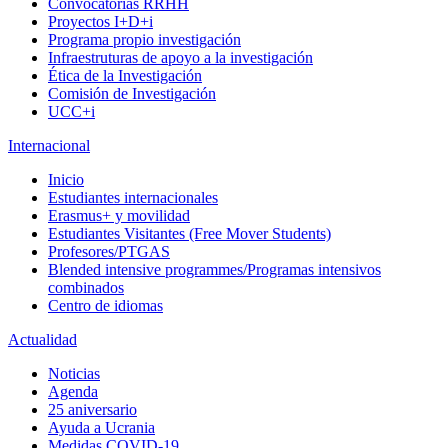
Convocatorias RRHH
Proyectos I+D+i
Programa propio investigación
Infraestruturas de apoyo a la investigación
Ética de la Investigación
Comisión de Investigación
UCC+i
Internacional
Inicio
Estudiantes internacionales
Erasmus+ y movilidad
Estudiantes Visitantes (Free Mover Students)
Profesores/PTGAS
Blended intensive programmes/Programas intensivos
combinados
Centro de idiomas
Actualidad
Noticias
Agenda
25 aniversario
Ayuda a Ucrania
Medidas COVID-19