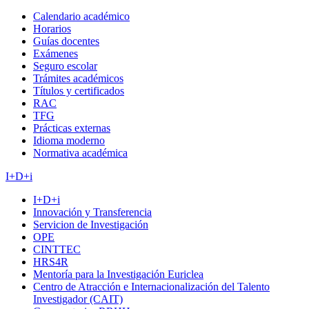
Calendario académico
Horarios
Guías docentes
Exámenes
Seguro escolar
Trámites académicos
Títulos y certificados
RAC
TFG
Prácticas externas
Idioma moderno
Normativa académica
I+D+i
I+D+i
Innovación y Transferencia
Servicion de Investigación
OPE
CINTTEC
HRS4R
Mentoría para la Investigación Euriclea
Centro de Atracción e Internacionalización del Talento
Investigador (CAIT)