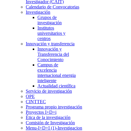
Investigador (CAIT)
Calendario de Convocatorias
Investigación
Grupos de
investigación
Institutos
universitarios y
centros
Innovación y transferencia
Innovación y
Transferencia del
Conocimiento
Campus de
excelencia
internacional energia
inteligente
Actualidad científica
Servicio de investigación
OPE
CINTTEC
Programa propio investigación
Proyectos I+D+i
Ética de la investigación
Comisión de Investigación
Menu-I+D+I (1)-Investigacion