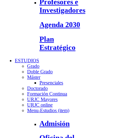
Profesores e
Investigadores
Agenda 2030
Plan
Estratégico
ESTUDIOS
Grado
Doble Grado
Máster
Presenciales
Doctorado
Formación Continua
URJC Mayores
URJC online
Menu-Estudios (item)
Admisión
Oficina del