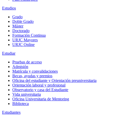
Estudios
Grado
Doble Grado
Máster
Doctorado
Formación Continua
URJC Mayores
URJC Online
Estudiar
Pruebas de acceso
Admisión
Matrícula y convalidaciones
Becas, ayudas y premios
Oficina del estudiante y Orientación preuniversitaria
Orientación laboral y profesional
Observatorio y casa del Estudiante
Vida universitaria
Oficina Universitaria de Mentoring
Biblioteca
Estudiantes