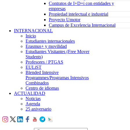
Contratos de I+D+i con entidades y
empresas
Propiedad intelectual e industrial
Proyecto Umotor
Campus de Excelencia Internacional
INTERNACIONAL
Inicio
Estudiantes internacionales
Erasmus+ y movilidad
Estudiantes Visitantes (Free Mover
Students)
Profesores / PTGAS
EULiST
Blended Intensive
Programmes/Programas Intensivos
Combinados
Centro de idiomas
ACTUALIDAD
Noticias
Agenda
25 aniversario