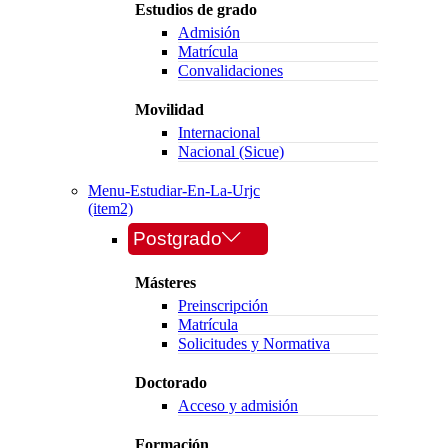
Estudios de grado
Admisión
Matrícula
Convalidaciones
Movilidad
Internacional
Nacional (Sicue)
Menu-Estudiar-En-La-Urjc
(item2)
Postgrado
Másteres
Preinscripción
Matrícula
Solicitudes y Normativa
Doctorado
Acceso y admisión
Formación