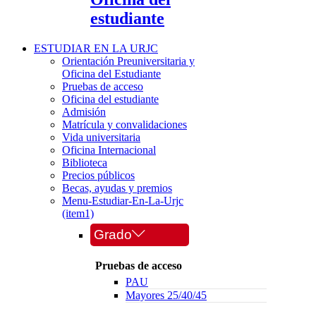
estudiante
ESTUDIAR EN LA URJC
Orientación Preuniversitaria y
Oficina del Estudiante
Pruebas de acceso
Oficina del estudiante
Admisión
Matrícula y convalidaciones
Vida universitaria
Oficina Internacional
Biblioteca
Precios públicos
Becas, ayudas y premios
Menu-Estudiar-En-La-Urjc
(item1)
Grado
Pruebas de acceso
PAU
Mayores 25/40/45