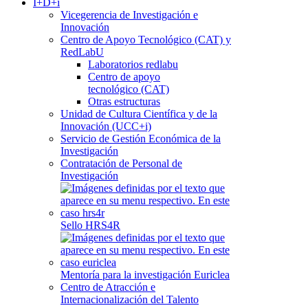
I+D+i
Vicegerencia de Investigación e
Innovación
Centro de Apoyo Tecnológico (CAT) y
RedLabU
Laboratorios redlabu
Centro de apoyo
tecnológico (CAT)
Otras estructuras
Unidad de Cultura Científica y de la
Innovación (UCC+i)
Servicio de Gestión Económica de la
Investigación
Contratación de Personal de
Investigación
Sello HRS4R
Mentoría para la investigación Euriclea
Centro de Atracción e
Internacionalización del Talento