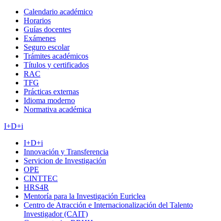
Calendario académico
Horarios
Guías docentes
Exámenes
Seguro escolar
Trámites académicos
Títulos y certificados
RAC
TFG
Prácticas externas
Idioma moderno
Normativa académica
I+D+i
I+D+i
Innovación y Transferencia
Servicion de Investigación
OPE
CINTTEC
HRS4R
Mentoría para la Investigación Euriclea
Centro de Atracción e Internacionalización del Talento
Investigador (CAIT)