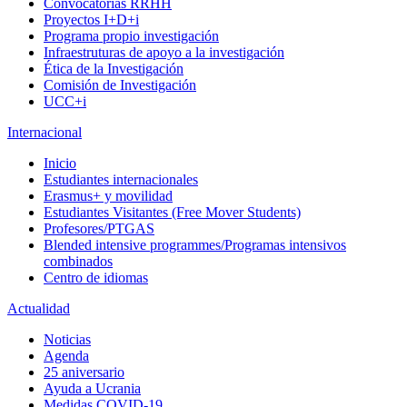
Convocatorias RRHH
Proyectos I+D+i
Programa propio investigación
Infraestruturas de apoyo a la investigación
Ética de la Investigación
Comisión de Investigación
UCC+i
Internacional
Inicio
Estudiantes internacionales
Erasmus+ y movilidad
Estudiantes Visitantes (Free Mover Students)
Profesores/PTGAS
Blended intensive programmes/Programas intensivos
combinados
Centro de idiomas
Actualidad
Noticias
Agenda
25 aniversario
Ayuda a Ucrania
Medidas COVID-19