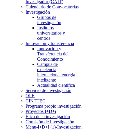
Investigador (CAIT)
Calendario de Convocatorias
Investigación
Grupos de
investigación
Institutos
universitarios y
centros
Innovación y transferencia
Innovación y
Transferencia del
Conocimiento
Campus de
excelencia
internacional energia
inteligente
Actualidad científica
Servicio de investigación
OPE
CINTTEC
Programa propio investigación
Proyectos I+D+i
Ética de la investigación
Comisión de Investigación
Menu-I+D+I (1)-Investigacion