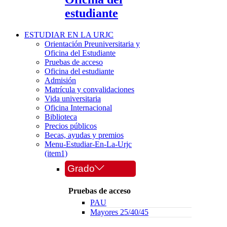
estudiante
ESTUDIAR EN LA URJC
Orientación Preuniversitaria y
Oficina del Estudiante
Pruebas de acceso
Oficina del estudiante
Admisión
Matrícula y convalidaciones
Vida universitaria
Oficina Internacional
Biblioteca
Precios públicos
Becas, ayudas y premios
Menu-Estudiar-En-La-Urjc
(item1)
Grado
Pruebas de acceso
PAU
Mayores 25/40/45