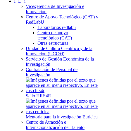
I+D+i
Vicegerencia de Investigación e
Innovación
Centro de Apoyo Tecnológico (CAT) y
RedLabU
Laboratorios redlabu
Centro de apoyo
tecnológico (CAT)
Otras estructuras
Unidad de Cultura Científica y de la
Innovación (UCC+i)
Servicio de Gestión Económica de la
Investigación
Contratación de Personal de
Investigación
Sello HRS4R
Mentoría para la investigación Euriclea
Centro de Atracción e
Internacionalización del Talento