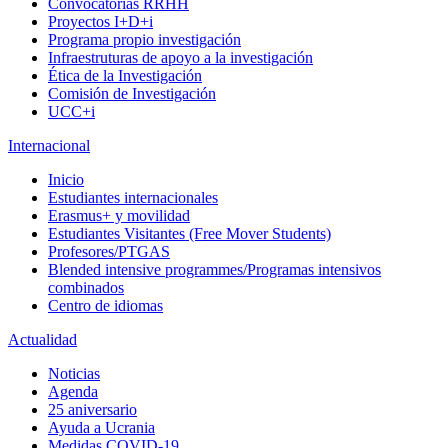
Convocatorias RRHH
Proyectos I+D+i
Programa propio investigación
Infraestruturas de apoyo a la investigación
Ética de la Investigación
Comisión de Investigación
UCC+i
Internacional
Inicio
Estudiantes internacionales
Erasmus+ y movilidad
Estudiantes Visitantes (Free Mover Students)
Profesores/PTGAS
Blended intensive programmes/Programas intensivos
combinados
Centro de idiomas
Actualidad
Noticias
Agenda
25 aniversario
Ayuda a Ucrania
Medidas COVID-19