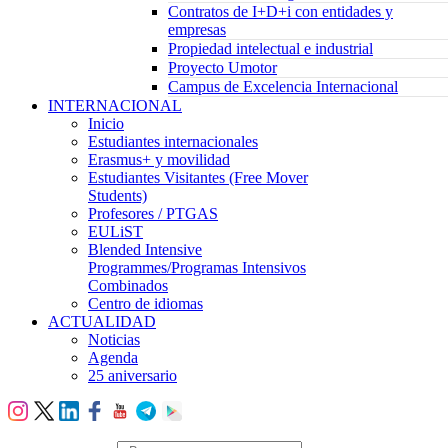
Contratos de I+D+i con entidades y
empresas
Propiedad intelectual e industrial
Proyecto Umotor
Campus de Excelencia Internacional
INTERNACIONAL
Inicio
Estudiantes internacionales
Erasmus+ y movilidad
Estudiantes Visitantes (Free Mover
Students)
Profesores / PTGAS
EULiST
Blended Intensive
Programmes/Programas Intensivos
Combinados
Centro de idiomas
ACTUALIDAD
Noticias
Agenda
25 aniversario