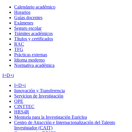
Calendario académico
Horarios
Guías docentes
Exámenes
Seguro escolar
Trámites académicos
Títulos y certificados
RAC
TFG
Prácticas externas
Idioma moderno
Normativa académica
I+D+i
I+D+i
Innovación y Transferencia
Servicion de Investigación
OPE
CINTTEC
HRS4R
Mentoría para la Investigación Euriclea
Centro de Atracción e Internacionalización del Talento
Investigador (CAIT)