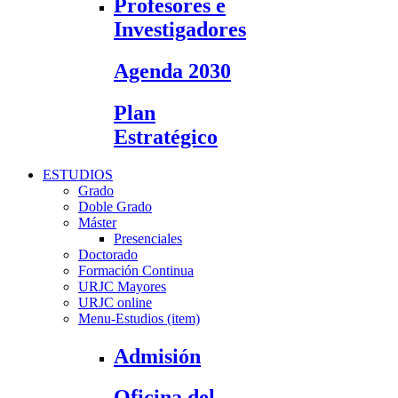
Profesores e
Investigadores
Agenda 2030
Plan
Estratégico
ESTUDIOS
Grado
Doble Grado
Máster
Presenciales
Doctorado
Formación Continua
URJC Mayores
URJC online
Menu-Estudios (item)
Admisión
Oficina del