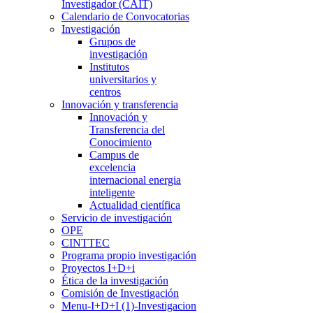
Investigador (CAIT)
Calendario de Convocatorias
Investigación
Grupos de
investigación
Institutos
universitarios y
centros
Innovación y transferencia
Innovación y
Transferencia del
Conocimiento
Campus de
excelencia
internacional energia
inteligente
Actualidad científica
Servicio de investigación
OPE
CINTTEC
Programa propio investigación
Proyectos I+D+i
Ética de la investigación
Comisión de Investigación
Menu-I+D+I (1)-Investigacion