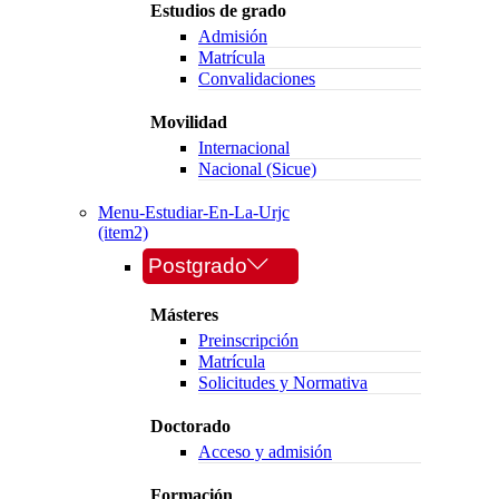
Estudios de grado
Admisión
Matrícula
Convalidaciones
Movilidad
Internacional
Nacional (Sicue)
Menu-Estudiar-En-La-Urjc
(item2)
Postgrado
Másteres
Preinscripción
Matrícula
Solicitudes y Normativa
Doctorado
Acceso y admisión
Formación