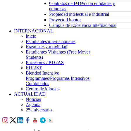
Contratos de I+D+i con entidades y
empresas
Propiedad intelectual e industrial
Proyecto Umotor
Campus de Excelencia Internacional
INTERNACIONAL
Inicio
Estudiantes internacionales
Erasmus+ y movilidad
Estudiantes Visitantes (Free Mover
Students)
Profesores / PTGAS
EULiST
Blended Intensive
Programmes/Programas Intensivos
Combinados
Centro de idiomas
ACTUALIDAD
Noticias
Agenda
25 aniversario