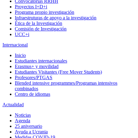
Convocatorias RRHH
Proyectos I+D+i
Programa propio investigación
Infraestruturas de apoyo a la investigación
Ética de la Investigación
Comisión de Investigación
UCC+i
Internacional
Inicio
Estudiantes internacionales
Erasmus+ y movilidad
Estudiantes Visitantes (Free Mover Students)
Profesores/PTGAS
Blended intensive programmes/Programas intensivos
combinados
Centro de idiomas
Actualidad
Noticias
Agenda
25 aniversario
Ayuda a Ucrania
Medidas COVID-19