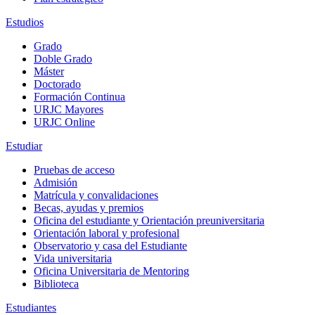
Estudios
Grado
Doble Grado
Máster
Doctorado
Formación Continua
URJC Mayores
URJC Online
Estudiar
Pruebas de acceso
Admisión
Matrícula y convalidaciones
Becas, ayudas y premios
Oficina del estudiante y Orientación preuniversitaria
Orientación laboral y profesional
Observatorio y casa del Estudiante
Vida universitaria
Oficina Universitaria de Mentoring
Biblioteca
Estudiantes