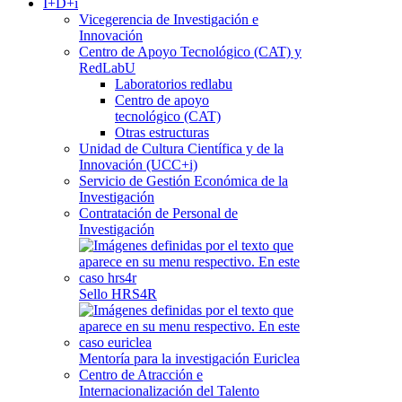
I+D+i
Vicegerencia de Investigación e
Innovación
Centro de Apoyo Tecnológico (CAT) y
RedLabU
Laboratorios redlabu
Centro de apoyo
tecnológico (CAT)
Otras estructuras
Unidad de Cultura Científica y de la
Innovación (UCC+i)
Servicio de Gestión Económica de la
Investigación
Contratación de Personal de
Investigación
Sello HRS4R
Mentoría para la investigación Euriclea
Centro de Atracción e
Internacionalización del Talento