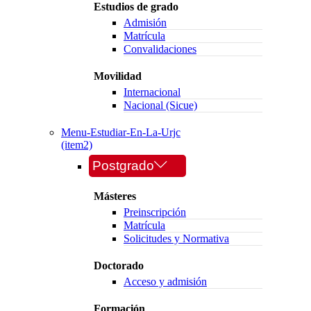
Estudios de grado
Admisión
Matrícula
Convalidaciones
Movilidad
Internacional
Nacional (Sicue)
Menu-Estudiar-En-La-Urjc
(item2)
Postgrado
Másteres
Preinscripción
Matrícula
Solicitudes y Normativa
Doctorado
Acceso y admisión
Formación