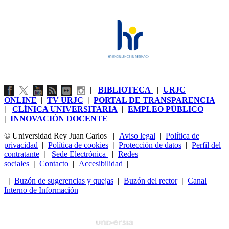
|
BIBLIOTECA
|
URJC
ONLINE
|
TV URJC
|
PORTAL DE TRANSPARENCIA
|
CLÍNICA UNIVERSITARIA
|
EMPLEO PÚBLICO
|
INNOVACIÓN DOCENTE
© Universidad Rey Juan Carlos
|
Aviso legal
|
Política de
privacidad
|
Política de cookies
|
Protección de datos
|
Perfil del
contratante
|
Sede Electrónica
|
Redes
sociales
|
Contacto
|
Accesibilidad
|
|
Buzón de sugerencias y quejas
|
Buzón del rector
|
Canal
Interno de Información