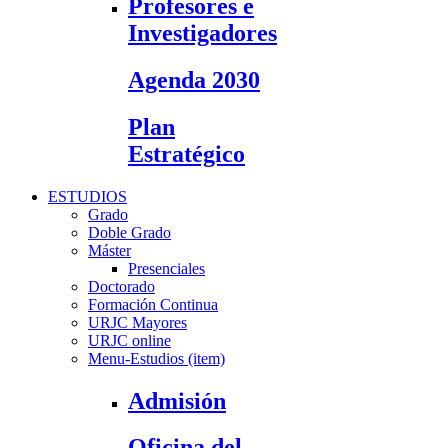
Profesores e
Investigadores
Agenda 2030
Plan
Estratégico
ESTUDIOS
Grado
Doble Grado
Máster
Presenciales
Doctorado
Formación Continua
URJC Mayores
URJC online
Menu-Estudios (item)
Admisión
Oficina del