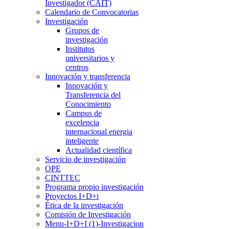
Investigador (CAIT)
Calendario de Convocatorias
Investigación
Grupos de
investigación
Institutos
universitarios y
centros
Innovación y transferencia
Innovación y
Transferencia del
Conocimiento
Campus de
excelencia
internacional energia
inteligente
Actualidad científica
Servicio de investigación
OPE
CINTTEC
Programa propio investigación
Proyectos I+D+i
Ética de la investigación
Comisión de Investigación
Menu-I+D+I (1)-Investigacion