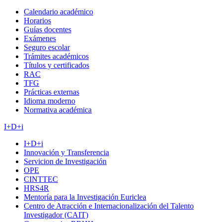
Calendario académico
Horarios
Guías docentes
Exámenes
Seguro escolar
Trámites académicos
Títulos y certificados
RAC
TFG
Prácticas externas
Idioma moderno
Normativa académica
I+D+i
I+D+i
Innovación y Transferencia
Servicion de Investigación
OPE
CINTTEC
HRS4R
Mentoría para la Investigación Euriclea
Centro de Atracción e Internacionalización del Talento
Investigador (CAIT)