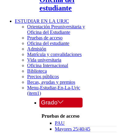
estudiante
ESTUDIAR EN LA URJC
Orientación Preuniversitaria y
Oficina del Estudiante
Pruebas de acceso
Oficina del estudiante
Admisión
Matrícula y convalidaciones
Vida universitaria
Oficina Internacional
Biblioteca
Precios públicos
Becas, ayudas y premios
Menu-Estudiar-En-La-Urjc
(item1)
Grado
Pruebas de acceso
PAU
Mayores 25/40/45