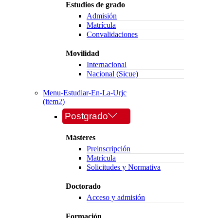
Estudios de grado
Admisión
Matrícula
Convalidaciones
Movilidad
Internacional
Nacional (Sicue)
Menu-Estudiar-En-La-Urjc
(item2)
Postgrado
Másteres
Preinscripción
Matrícula
Solicitudes y Normativa
Doctorado
Acceso y admisión
Formación