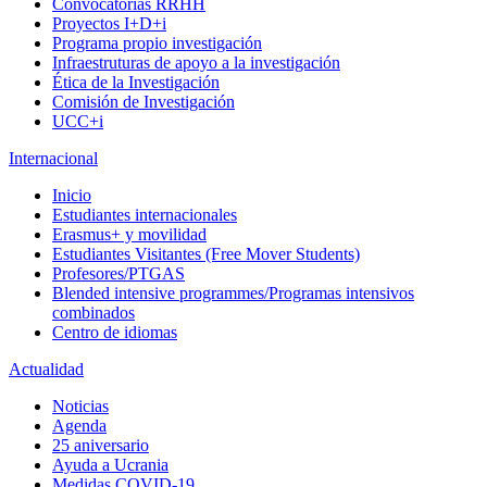
Convocatorias RRHH
Proyectos I+D+i
Programa propio investigación
Infraestruturas de apoyo a la investigación
Ética de la Investigación
Comisión de Investigación
UCC+i
Internacional
Inicio
Estudiantes internacionales
Erasmus+ y movilidad
Estudiantes Visitantes (Free Mover Students)
Profesores/PTGAS
Blended intensive programmes/Programas intensivos
combinados
Centro de idiomas
Actualidad
Noticias
Agenda
25 aniversario
Ayuda a Ucrania
Medidas COVID-19