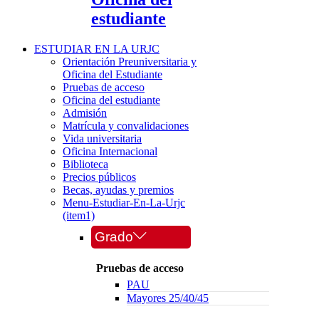
estudiante
ESTUDIAR EN LA URJC
Orientación Preuniversitaria y
Oficina del Estudiante
Pruebas de acceso
Oficina del estudiante
Admisión
Matrícula y convalidaciones
Vida universitaria
Oficina Internacional
Biblioteca
Precios públicos
Becas, ayudas y premios
Menu-Estudiar-En-La-Urjc
(item1)
Grado
Pruebas de acceso
PAU
Mayores 25/40/45