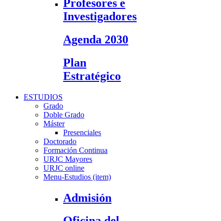
Profesores e
Investigadores
Agenda 2030
Plan
Estratégico
ESTUDIOS
Grado
Doble Grado
Máster
Presenciales
Doctorado
Formación Continua
URJC Mayores
URJC online
Menu-Estudios (item)
Admisión
Oficina del