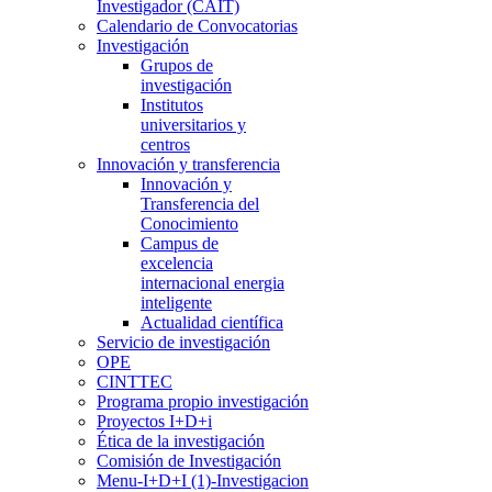
Investigador (CAIT)
Calendario de Convocatorias
Investigación
Grupos de
investigación
Institutos
universitarios y
centros
Innovación y transferencia
Innovación y
Transferencia del
Conocimiento
Campus de
excelencia
internacional energia
inteligente
Actualidad científica
Servicio de investigación
OPE
CINTTEC
Programa propio investigación
Proyectos I+D+i
Ética de la investigación
Comisión de Investigación
Menu-I+D+I (1)-Investigacion