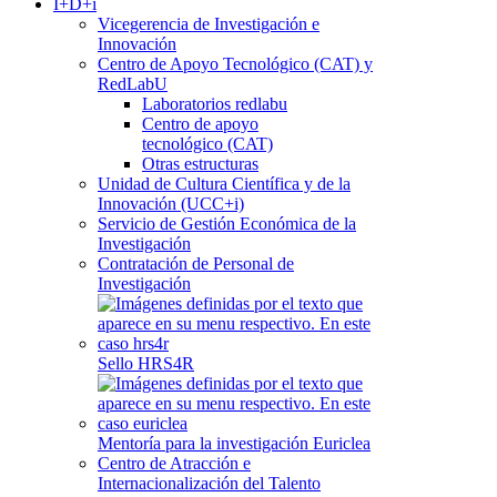
I+D+i
Vicegerencia de Investigación e
Innovación
Centro de Apoyo Tecnológico (CAT) y
RedLabU
Laboratorios redlabu
Centro de apoyo
tecnológico (CAT)
Otras estructuras
Unidad de Cultura Científica y de la
Innovación (UCC+i)
Servicio de Gestión Económica de la
Investigación
Contratación de Personal de
Investigación
Sello HRS4R
Mentoría para la investigación Euriclea
Centro de Atracción e
Internacionalización del Talento