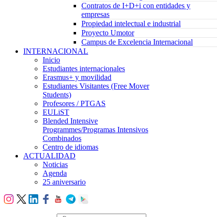
Contratos de I+D+i con entidades y
empresas
Propiedad intelectual e industrial
Proyecto Umotor
Campus de Excelencia Internacional
INTERNACIONAL
Inicio
Estudiantes internacionales
Erasmus+ y movilidad
Estudiantes Visitantes (Free Mover
Students)
Profesores / PTGAS
EULiST
Blended Intensive
Programmes/Programas Intensivos
Combinados
Centro de idiomas
ACTUALIDAD
Noticias
Agenda
25 aniversario