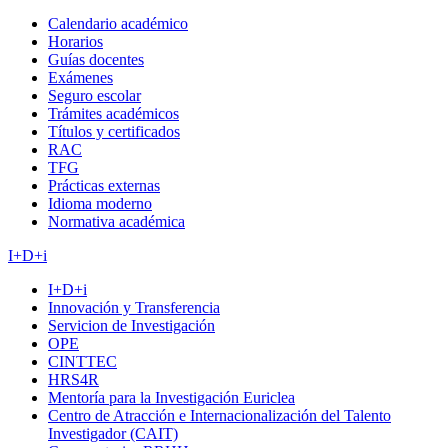
Calendario académico
Horarios
Guías docentes
Exámenes
Seguro escolar
Trámites académicos
Títulos y certificados
RAC
TFG
Prácticas externas
Idioma moderno
Normativa académica
I+D+i
I+D+i
Innovación y Transferencia
Servicion de Investigación
OPE
CINTTEC
HRS4R
Mentoría para la Investigación Euriclea
Centro de Atracción e Internacionalización del Talento
Investigador (CAIT)