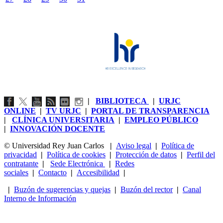
|
BIBLIOTECA
|
URJC
ONLINE
|
TV URJC
|
PORTAL DE TRANSPARENCIA
|
CLÍNICA UNIVERSITARIA
|
EMPLEO PÚBLICO
|
INNOVACIÓN DOCENTE
© Universidad Rey Juan Carlos
|
Aviso legal
|
Política de
privacidad
|
Política de cookies
|
Protección de datos
|
Perfil del
contratante
|
Sede Electrónica
|
Redes
sociales
|
Contacto
|
Accesibilidad
|
|
Buzón de sugerencias y quejas
|
Buzón del rector
|
Canal
Interno de Información