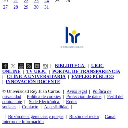
20
21
22
23
24
25
26
27
28
29
30
31
|
BIBLIOTECA
|
URJC
ONLINE
|
TV URJC
|
PORTAL DE TRANSPARENCIA
|
CLÍNICA UNIVERSITARIA
|
EMPLEO PÚBLICO
|
INNOVACIÓN DOCENTE
© Universidad Rey Juan Carlos
|
Aviso legal
|
Política de
privacidad
|
Política de cookies
|
Protección de datos
|
Perfil del
contratante
|
Sede Electrónica
|
Redes
sociales
|
Contacto
|
Accesibilidad
|
|
Buzón de sugerencias y quejas
|
Buzón del rector
|
Canal
Interno de Información