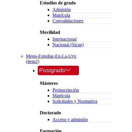
Estudios de grado
Admisión
Matrícula
Convalidaciones
Movilidad
Internacional
Nacional (Sicue)
Menu-Estudiar-En-La-Urjc
(item2)
Postgrado
Másteres
Preinscripción
Matrícula
Solicitudes y Normativa
Doctorado
Acceso y admisión
Formación