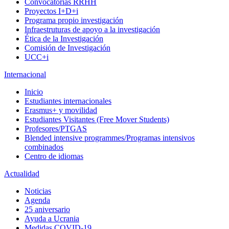
Convocatorias RRHH
Proyectos I+D+i
Programa propio investigación
Infraestruturas de apoyo a la investigación
Ética de la Investigación
Comisión de Investigación
UCC+i
Internacional
Inicio
Estudiantes internacionales
Erasmus+ y movilidad
Estudiantes Visitantes (Free Mover Students)
Profesores/PTGAS
Blended intensive programmes/Programas intensivos
combinados
Centro de idiomas
Actualidad
Noticias
Agenda
25 aniversario
Ayuda a Ucrania
Medidas COVID-19