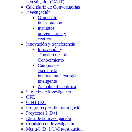
Investigador (CAIT)
Calendario de Convocatorias
Investigación
Grupos de
investigación
Institutos
universitarios y
centros
Innovación y transferencia
Innovación y
Transferencia del
Conocimiento
Campus de
excelencia
internacional energia
inteligente
Actualidad científica
Servicio de investigación
OPE
CINTTEC
Programa propio investigación
Proyectos I+D+i
Ética de la investigación
Comisión de Investigación
Menu-I+D+I (1)-Investigacion