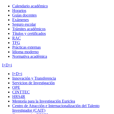
Calendario académico
Horarios
Guías docentes
Exámenes
Seguro escolar
Trámites académicos
Títulos y certificados
RAC
TFG
Prácticas externas
Idioma moderno
Normativa académica
I+D+i
I+D+i
Innovación y Transferencia
Servicion de Investigación
OPE
CINTTEC
HRS4R
Mentoría para la Investigación Euriclea
Centro de Atracción e Internacionalización del Talento
Investigador (CAIT)