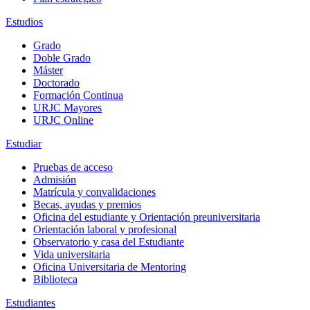
Estudios
Grado
Doble Grado
Máster
Doctorado
Formación Continua
URJC Mayores
URJC Online
Estudiar
Pruebas de acceso
Admisión
Matrícula y convalidaciones
Becas, ayudas y premios
Oficina del estudiante y Orientación preuniversitaria
Orientación laboral y profesional
Observatorio y casa del Estudiante
Vida universitaria
Oficina Universitaria de Mentoring
Biblioteca
Estudiantes