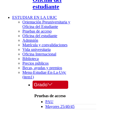
estudiante
ESTUDIAR EN LA URJC
Orientación Preuniversitaria y
Oficina del Estudiante
Pruebas de acceso
Oficina del estudiante
Admisión
Matrícula y convalidaciones
Vida universitaria
Oficina Internacional
Biblioteca
Precios públicos
Becas, ayudas y premios
Menu-Estudiar-En-La-Urjc
(item1)
Grado
Pruebas de acceso
PAU
Mayores 25/40/45