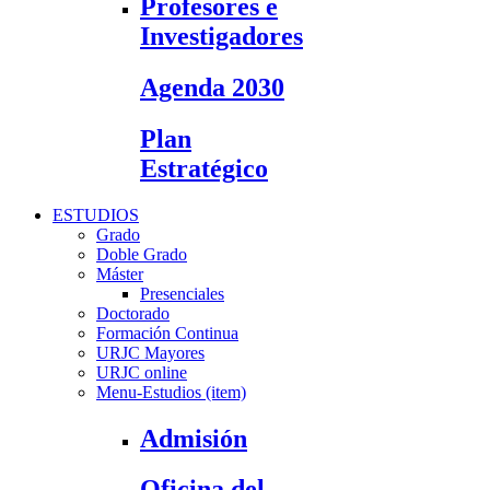
Profesores e
Investigadores
Agenda 2030
Plan
Estratégico
ESTUDIOS
Grado
Doble Grado
Máster
Presenciales
Doctorado
Formación Continua
URJC Mayores
URJC online
Menu-Estudios (item)
Admisión
Oficina del