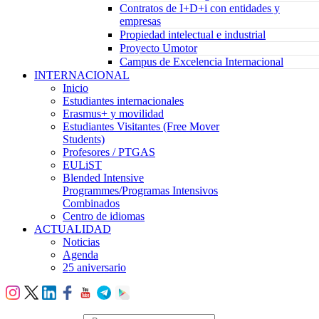
Contratos de I+D+i con entidades y
empresas
Propiedad intelectual e industrial
Proyecto Umotor
Campus de Excelencia Internacional
INTERNACIONAL
Inicio
Estudiantes internacionales
Erasmus+ y movilidad
Estudiantes Visitantes (Free Mover
Students)
Profesores / PTGAS
EULiST
Blended Intensive
Programmes/Programas Intensivos
Combinados
Centro de idiomas
ACTUALIDAD
Noticias
Agenda
25 aniversario