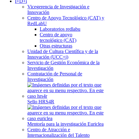
I+D+i
Vicegerencia de Investigación e
Innovación
Centro de Apoyo Tecnológico (CAT) y
RedLabU
Laboratorios redlabu
Centro de apoyo
tecnológico (CAT)
Otras estructuras
Unidad de Cultura Científica y de la
Innovación (UCC+i)
Servicio de Gestión Económica de la
Investigación
Contratación de Personal de
Investigación
Sello HRS4R
Mentoría para la investigación Euriclea
Centro de Atracción e
Internacionalización del Talento