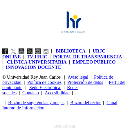
|
BIBLIOTECA
|
URJC
ONLINE
|
TV URJC
|
PORTAL DE TRANSPARENCIA
|
CLÍNICA UNIVERSITARIA
|
EMPLEO PÚBLICO
|
INNOVACIÓN DOCENTE
© Universidad Rey Juan Carlos
|
Aviso legal
|
Política de
privacidad
|
Política de cookies
|
Protección de datos
|
Perfil del
contratante
|
Sede Electrónica
|
Redes
sociales
|
Contacto
|
Accesibilidad
|
|
Buzón de sugerencias y quejas
|
Buzón del rector
|
Canal
Interno de Información