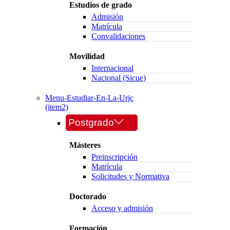
Estudios de grado
Admisión
Matrícula
Convalidaciones
Movilidad
Internacional
Nacional (Sicue)
Menu-Estudiar-En-La-Urjc
(item2)
Postgrado
Másteres
Preinscripción
Matrícula
Solicitudes y Normativa
Doctorado
Acceso y admisión
Formación