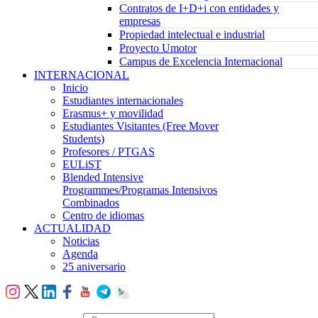
Contratos de I+D+i con entidades y
empresas
Propiedad intelectual e industrial
Proyecto Umotor
Campus de Excelencia Internacional
INTERNACIONAL
Inicio
Estudiantes internacionales
Erasmus+ y movilidad
Estudiantes Visitantes (Free Mover
Students)
Profesores / PTGAS
EULiST
Blended Intensive
Programmes/Programas Intensivos
Combinados
Centro de idiomas
ACTUALIDAD
Noticias
Agenda
25 aniversario