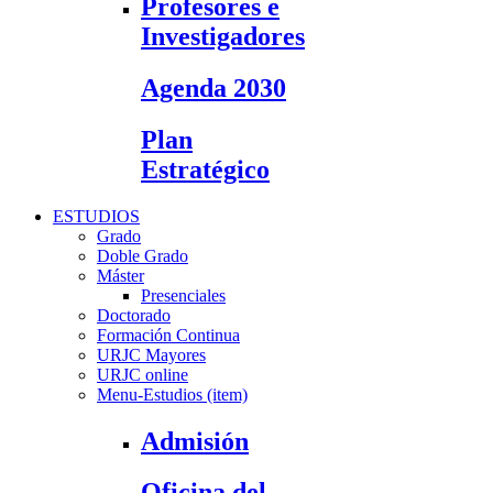
Profesores e
Investigadores
Agenda 2030
Plan
Estratégico
ESTUDIOS
Grado
Doble Grado
Máster
Presenciales
Doctorado
Formación Continua
URJC Mayores
URJC online
Menu-Estudios (item)
Admisión
Oficina del