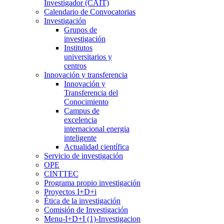
Investigador (CAIT)
Calendario de Convocatorias
Investigación
Grupos de
investigación
Institutos
universitarios y
centros
Innovación y transferencia
Innovación y
Transferencia del
Conocimiento
Campus de
excelencia
internacional energia
inteligente
Actualidad científica
Servicio de investigación
OPE
CINTTEC
Programa propio investigación
Proyectos I+D+i
Ética de la investigación
Comisión de Investigación
Menu-I+D+I (1)-Investigacion