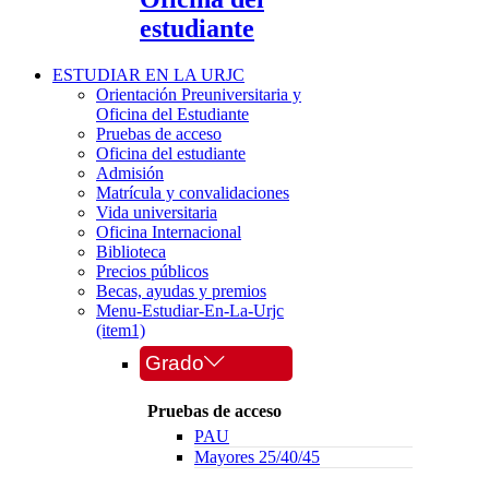
estudiante
ESTUDIAR EN LA URJC
Orientación Preuniversitaria y
Oficina del Estudiante
Pruebas de acceso
Oficina del estudiante
Admisión
Matrícula y convalidaciones
Vida universitaria
Oficina Internacional
Biblioteca
Precios públicos
Becas, ayudas y premios
Menu-Estudiar-En-La-Urjc
(item1)
Grado
Pruebas de acceso
PAU
Mayores 25/40/45