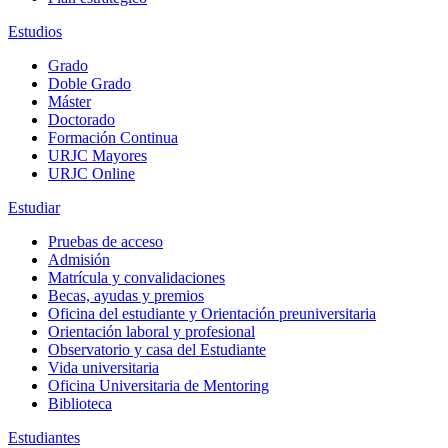
Estudios
Grado
Doble Grado
Máster
Doctorado
Formación Continua
URJC Mayores
URJC Online
Estudiar
Pruebas de acceso
Admisión
Matrícula y convalidaciones
Becas, ayudas y premios
Oficina del estudiante y Orientación preuniversitaria
Orientación laboral y profesional
Observatorio y casa del Estudiante
Vida universitaria
Oficina Universitaria de Mentoring
Biblioteca
Estudiantes