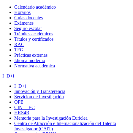
Calendario académico
Horarios
Guías docentes
Exámenes
Seguro escolar
Trámites académicos
Títulos y certificados
RAC
TFG
Prácticas externas
Idioma moderno
Normativa académica
I+D+i
I+D+i
Innovación y Transferencia
Servicion de Investigación
OPE
CINTTEC
HRS4R
Mentoría para la Investigación Euriclea
Centro de Atracción e Internacionalización del Talento
Investigador (CAIT)