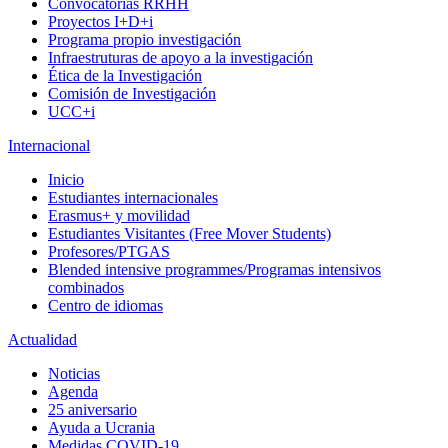
Convocatorias RRHH
Proyectos I+D+i
Programa propio investigación
Infraestruturas de apoyo a la investigación
Ética de la Investigación
Comisión de Investigación
UCC+i
Internacional
Inicio
Estudiantes internacionales
Erasmus+ y movilidad
Estudiantes Visitantes (Free Mover Students)
Profesores/PTGAS
Blended intensive programmes/Programas intensivos
combinados
Centro de idiomas
Actualidad
Noticias
Agenda
25 aniversario
Ayuda a Ucrania
Medidas COVID-19