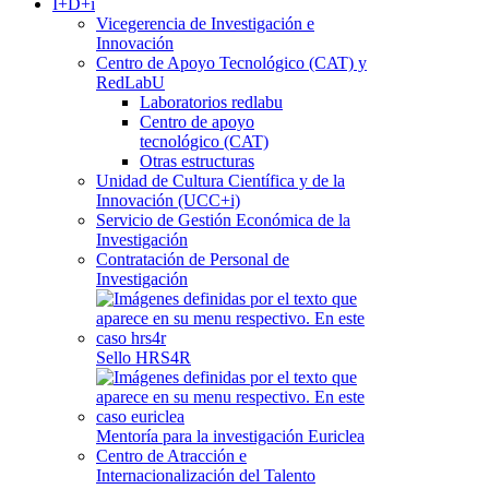
I+D+i
Vicegerencia de Investigación e
Innovación
Centro de Apoyo Tecnológico (CAT) y
RedLabU
Laboratorios redlabu
Centro de apoyo
tecnológico (CAT)
Otras estructuras
Unidad de Cultura Científica y de la
Innovación (UCC+i)
Servicio de Gestión Económica de la
Investigación
Contratación de Personal de
Investigación
Sello HRS4R
Mentoría para la investigación Euriclea
Centro de Atracción e
Internacionalización del Talento