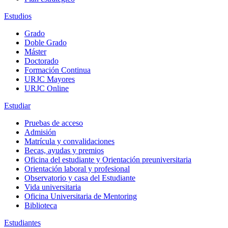
Estudios
Grado
Doble Grado
Máster
Doctorado
Formación Continua
URJC Mayores
URJC Online
Estudiar
Pruebas de acceso
Admisión
Matrícula y convalidaciones
Becas, ayudas y premios
Oficina del estudiante y Orientación preuniversitaria
Orientación laboral y profesional
Observatorio y casa del Estudiante
Vida universitaria
Oficina Universitaria de Mentoring
Biblioteca
Estudiantes