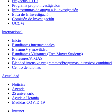
Proyectos I+D+i
Programa propio investigación
Infraestruturas de apoyo a la investigación
Ética de la Investigación
Comisión de Investigación
UCC+i
Internacional
Inicio
Estudiantes internacionales
Erasmus+ y movilidad
Estudiantes Visitantes (Free Mover Students)
Profesores/PTGAS
Blended intensive programmes/Programas intensivos combinad
Centro de idiomas
Actualidad
Noticias
Agenda
25 aniversario
Ayuda a Ucrania
Medidas COVID-19
Intranet