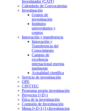
Investigador (CAIT)
Calendario de Convocatorias
Investigación
Grupos de
investigación
Institutos
universitarios y
centros
Innovación y transferencia
Innovación y
Transferencia del
Conocimiento
Campus de
excelencia
internacional energia
inteligente
Actualidad científica
Servicio de investigación
OPE
CINTTEC
Programa propio investigación
Proyectos I+D+i
Ética de la investigación
Comisión de Investigación
Menu-I+D+I (1)-Investigacion