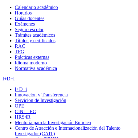
Calendario académico
Horarios
Guías docentes
Exámenes
Seguro escolar
Trámites académicos
Títulos y certificados
RAC
TFG
Prácticas externas
Idioma moderno
Normativa académica
I+D+i
I+D+i
Innovación y Transferencia
Servicion de Investigación
OPE
CINTTEC
HRS4R
Mentoría para la Investigación Euriclea
Centro de Atracción e Internacionalización del Talento
Investigador (CAIT)