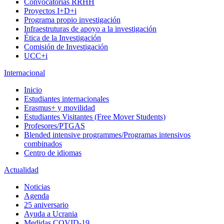
Convocatorias RRHH
Proyectos I+D+i
Programa propio investigación
Infraestruturas de apoyo a la investigación
Ética de la Investigación
Comisión de Investigación
UCC+i
Internacional
Inicio
Estudiantes internacionales
Erasmus+ y movilidad
Estudiantes Visitantes (Free Mover Students)
Profesores/PTGAS
Blended intensive programmes/Programas intensivos
combinados
Centro de idiomas
Actualidad
Noticias
Agenda
25 aniversario
Ayuda a Ucrania
Medidas COVID-19