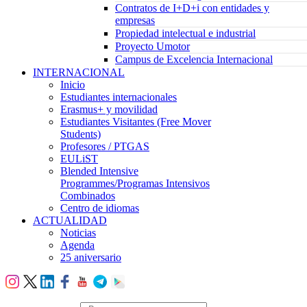
Contratos de I+D+i con entidades y
empresas
Propiedad intelectual e industrial
Proyecto Umotor
Campus de Excelencia Internacional
INTERNACIONAL
Inicio
Estudiantes internacionales
Erasmus+ y movilidad
Estudiantes Visitantes (Free Mover
Students)
Profesores / PTGAS
EULiST
Blended Intensive
Programmes/Programas Intensivos
Combinados
Centro de idiomas
ACTUALIDAD
Noticias
Agenda
25 aniversario