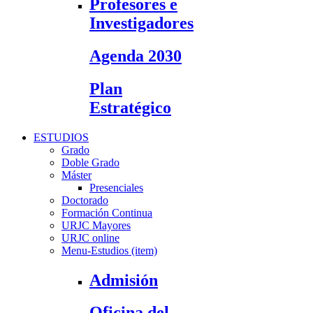
Profesores e
Investigadores
Agenda 2030
Plan
Estratégico
ESTUDIOS
Grado
Doble Grado
Máster
Presenciales
Doctorado
Formación Continua
URJC Mayores
URJC online
Menu-Estudios (item)
Admisión
Oficina del