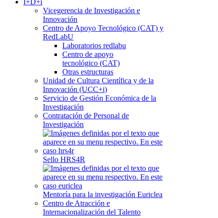
I+D+i
Vicegerencia de Investigación e
Innovación
Centro de Apoyo Tecnológico (CAT) y
RedLabU
Laboratorios redlabu
Centro de apoyo
tecnológico (CAT)
Otras estructuras
Unidad de Cultura Científica y de la
Innovación (UCC+i)
Servicio de Gestión Económica de la
Investigación
Contratación de Personal de
Investigación
Sello HRS4R
Mentoría para la investigación Euriclea
Centro de Atracción e
Internacionalización del Talento