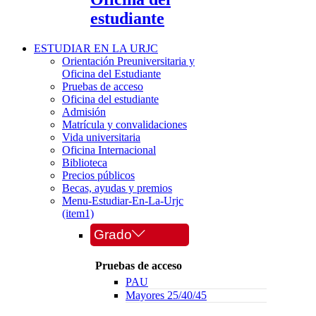
estudiante
ESTUDIAR EN LA URJC
Orientación Preuniversitaria y
Oficina del Estudiante
Pruebas de acceso
Oficina del estudiante
Admisión
Matrícula y convalidaciones
Vida universitaria
Oficina Internacional
Biblioteca
Precios públicos
Becas, ayudas y premios
Menu-Estudiar-En-La-Urjc
(item1)
Grado
Pruebas de acceso
PAU
Mayores 25/40/45