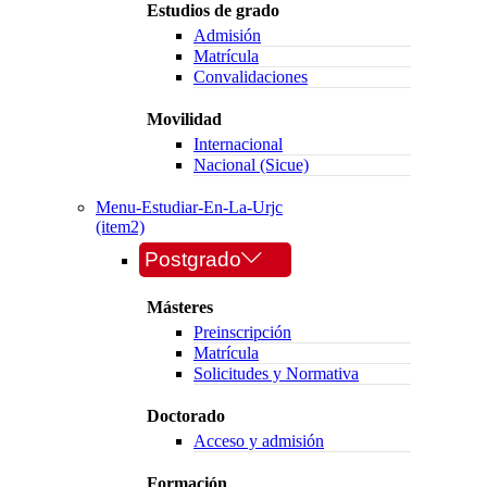
Estudios de grado
Admisión
Matrícula
Convalidaciones
Movilidad
Internacional
Nacional (Sicue)
Menu-Estudiar-En-La-Urjc
(item2)
Postgrado
Másteres
Preinscripción
Matrícula
Solicitudes y Normativa
Doctorado
Acceso y admisión
Formación