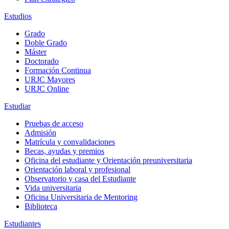
Estudios
Grado
Doble Grado
Máster
Doctorado
Formación Continua
URJC Mayores
URJC Online
Estudiar
Pruebas de acceso
Admisión
Matrícula y convalidaciones
Becas, ayudas y premios
Oficina del estudiante y Orientación preuniversitaria
Orientación laboral y profesional
Observatorio y casa del Estudiante
Vida universitaria
Oficina Universitaria de Mentoring
Biblioteca
Estudiantes