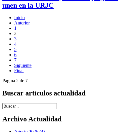
unen en la URJC
Inicio
Anterior
1
2
3
4
5
6
7
Siguiente
Final
Página 2 de 7
Buscar artículos actualidad
Introduce términos de búsqueda
Archivo Actualidad
Agosto 2026 (4)