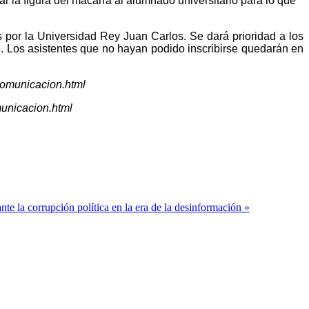
ar la figura del macarra al alumnado universitario para lo que
 por la Universidad Rey Juan Carlos. Se dará prioridad a los
o. Los asistentes que no hayan podido inscribirse quedarán en
comunicacion.html
municacion.html
ante la corrupción política en la era de la desinformación »