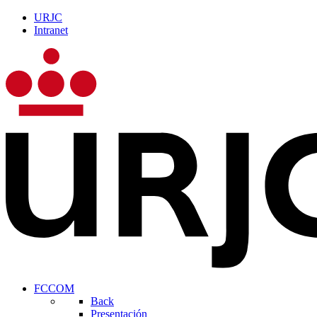
URJC
Intranet
FCCOM
Back
Presentación