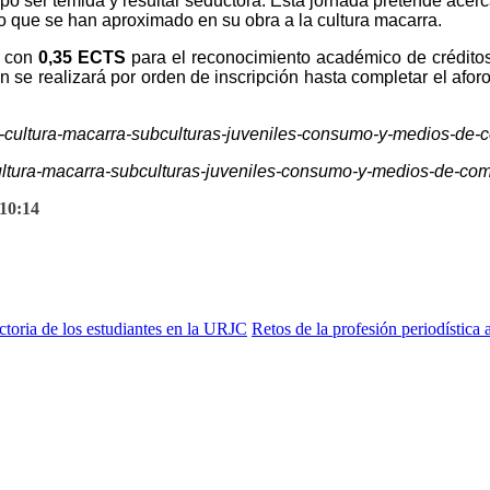
mpo ser temida y resultar seductora. Esta jornada pretende acerc
o que se han aproximado en su obra a la cultura macarra.
a con
0,35 ECTS
para el reconocimiento académico de créditos
 se realizará por orden de inscripción hasta completar el afor
bre-cultura-macarra-subculturas-juveniles-consumo-y-medios-de-
-cultura-macarra-subculturas-juveniles-consumo-y-medios-de-co
 10:14
ectoria de los estudiantes en la URJC
Retos de la profesión periodística 