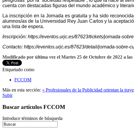
peligrosas” por la “sociedad respetable”, lo que la hace al tie
cuenta con destacadas figuras del mundo académico y literari
La inscripción en la Jornada es gratuita y ha sido reconocid
alumnos/as de la Universidad Rey Juan Carlos y la aceptación
una lista de espera.
Inscripción:
https://eventos.urjc.es/87623/tickets/jornada-so
Contacto:
https://eventos.urjc.es/87623/detail/jornada-sobre
Modificado por última vez el Martes 25 de Octubre de 2022 a las
Etiquetado como
FCCOM
Más en esta sección:
« Profesionales de la Publicidad orientan la tray
Subir
Buscar artículos FCCOM
Introduce términos de búsqueda