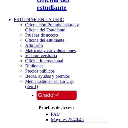
estudiante
ESTUDIAR EN LA URJC
Orientación Preuniversitaria y
Oficina del Estudiante
Pruebas de acceso
Oficina del estudiante
Admisión
Matrícula y convalidaciones
Vida universitaria
Oficina Internacional
Biblioteca
Precios públicos
Becas, ayudas y premios
Menu-Estudiar-En-La-Urjc
(item1)
Grado
Pruebas de acceso
PAU
Mayores 25/40/45