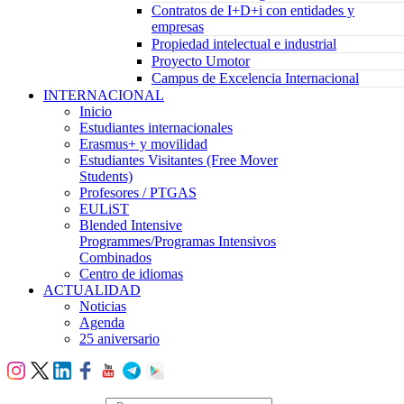
Contratos de I+D+i con entidades y
empresas
Propiedad intelectual e industrial
Proyecto Umotor
Campus de Excelencia Internacional
INTERNACIONAL
Inicio
Estudiantes internacionales
Erasmus+ y movilidad
Estudiantes Visitantes (Free Mover
Students)
Profesores / PTGAS
EULiST
Blended Intensive
Programmes/Programas Intensivos
Combinados
Centro de idiomas
ACTUALIDAD
Noticias
Agenda
25 aniversario