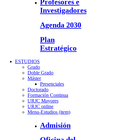
Profesores e
Investigadores
Agenda 2030
Plan
Estratégico
ESTUDIOS
Grado
Doble Grado
Máster
Presenciales
Doctorado
Formación Continua
URJC Mayores
URJC online
Menu-Estudios (item)
Admisión
Oficina del