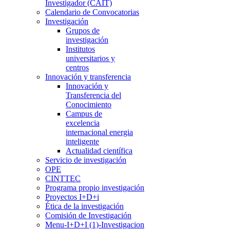
Investigador (CAIT)
Calendario de Convocatorias
Investigación
Grupos de
investigación
Institutos
universitarios y
centros
Innovación y transferencia
Innovación y
Transferencia del
Conocimiento
Campus de
excelencia
internacional energia
inteligente
Actualidad científica
Servicio de investigación
OPE
CINTTEC
Programa propio investigación
Proyectos I+D+i
Ética de la investigación
Comisión de Investigación
Menu-I+D+I (1)-Investigacion