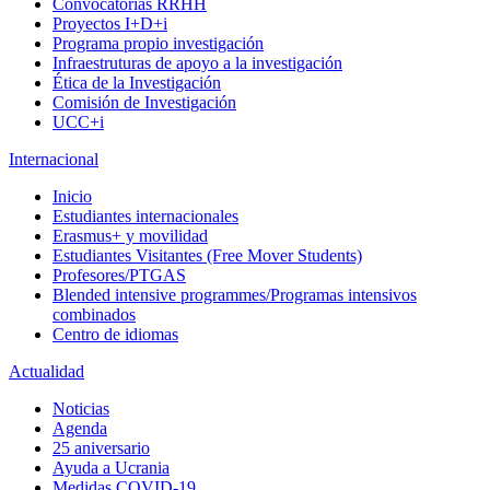
Convocatorias RRHH
Proyectos I+D+i
Programa propio investigación
Infraestruturas de apoyo a la investigación
Ética de la Investigación
Comisión de Investigación
UCC+i
Internacional
Inicio
Estudiantes internacionales
Erasmus+ y movilidad
Estudiantes Visitantes (Free Mover Students)
Profesores/PTGAS
Blended intensive programmes/Programas intensivos
combinados
Centro de idiomas
Actualidad
Noticias
Agenda
25 aniversario
Ayuda a Ucrania
Medidas COVID-19