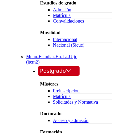
Estudios de grado
Admisión
Matrícula
Convalidaciones
Movilidad
Internacional
Nacional (Sicue)
Menu-Estudiar-En-La-Urjc
(item2)
Postgrado
Másteres
Preinscripción
Matrícula
Solicitudes y Normativa
Doctorado
Acceso y admisión
Formación