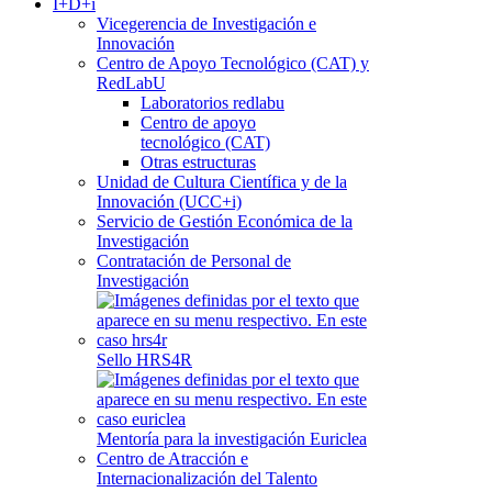
I+D+i
Vicegerencia de Investigación e
Innovación
Centro de Apoyo Tecnológico (CAT) y
RedLabU
Laboratorios redlabu
Centro de apoyo
tecnológico (CAT)
Otras estructuras
Unidad de Cultura Científica y de la
Innovación (UCC+i)
Servicio de Gestión Económica de la
Investigación
Contratación de Personal de
Investigación
Sello HRS4R
Mentoría para la investigación Euriclea
Centro de Atracción e
Internacionalización del Talento