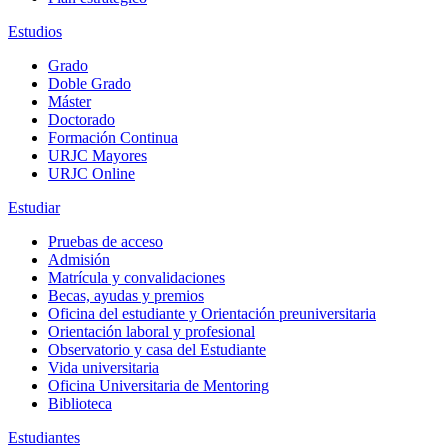
Estudios
Grado
Doble Grado
Máster
Doctorado
Formación Continua
URJC Mayores
URJC Online
Estudiar
Pruebas de acceso
Admisión
Matrícula y convalidaciones
Becas, ayudas y premios
Oficina del estudiante y Orientación preuniversitaria
Orientación laboral y profesional
Observatorio y casa del Estudiante
Vida universitaria
Oficina Universitaria de Mentoring
Biblioteca
Estudiantes