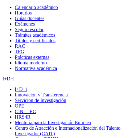
Calendario académico
Horarios
Guías docentes
Exámenes
Seguro escolar
Trámites académicos
Títulos y certificados
RAC
TFG
Prácticas externas
Idioma moderno
Normativa académica
I+D+i
I+D+i
Innovación y Transferencia
Servicion de Investigación
OPE
CINTTEC
HRS4R
Mentoría para la Investigación Euriclea
Centro de Atracción e Internacionalización del Talento
Investigador (CAIT)