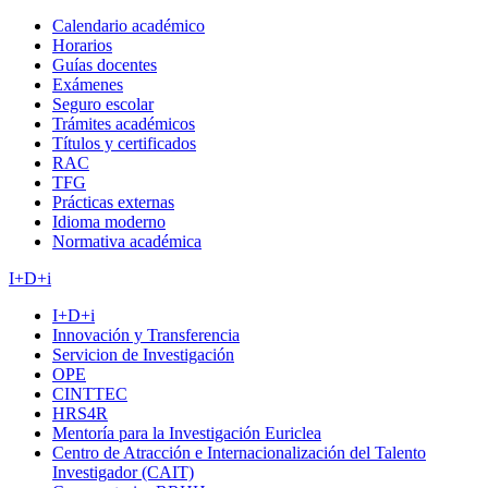
Calendario académico
Horarios
Guías docentes
Exámenes
Seguro escolar
Trámites académicos
Títulos y certificados
RAC
TFG
Prácticas externas
Idioma moderno
Normativa académica
I+D+i
I+D+i
Innovación y Transferencia
Servicion de Investigación
OPE
CINTTEC
HRS4R
Mentoría para la Investigación Euriclea
Centro de Atracción e Internacionalización del Talento
Investigador (CAIT)