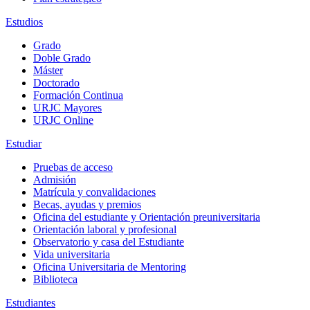
Estudios
Grado
Doble Grado
Máster
Doctorado
Formación Continua
URJC Mayores
URJC Online
Estudiar
Pruebas de acceso
Admisión
Matrícula y convalidaciones
Becas, ayudas y premios
Oficina del estudiante y Orientación preuniversitaria
Orientación laboral y profesional
Observatorio y casa del Estudiante
Vida universitaria
Oficina Universitaria de Mentoring
Biblioteca
Estudiantes