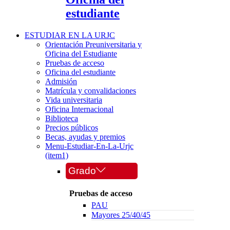
estudiante
ESTUDIAR EN LA URJC
Orientación Preuniversitaria y
Oficina del Estudiante
Pruebas de acceso
Oficina del estudiante
Admisión
Matrícula y convalidaciones
Vida universitaria
Oficina Internacional
Biblioteca
Precios públicos
Becas, ayudas y premios
Menu-Estudiar-En-La-Urjc
(item1)
Grado
Pruebas de acceso
PAU
Mayores 25/40/45