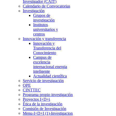
Investigador (CAIT)
Calendario de Convocatorias
Investigación
Grupos de
investigación
Institutos
universitarios y
centros
Innovación y transferencia
Innovación y
Transferencia del
Conocimiento
Campus de
excelencia
internacional energia
inteligente
Actualidad científica
Servicio de investigación
OPE
CINTTEC
Programa propio investigación
Proyectos I+D+i
Ética de la investigación
Comisión de Investigación
Menu-I+D+I (1)-Investigacion