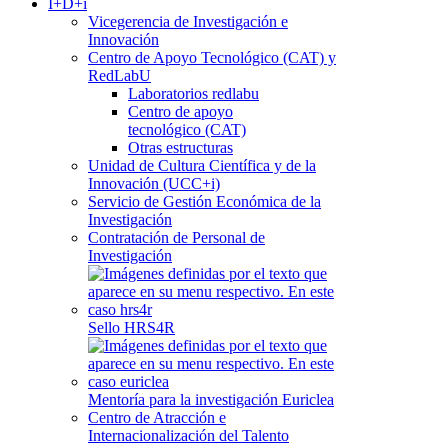
I+D+i
Vicegerencia de Investigación e
Innovación
Centro de Apoyo Tecnológico (CAT) y
RedLabU
Laboratorios redlabu
Centro de apoyo
tecnológico (CAT)
Otras estructuras
Unidad de Cultura Científica y de la
Innovación (UCC+i)
Servicio de Gestión Económica de la
Investigación
Contratación de Personal de
Investigación
Sello HRS4R
Mentoría para la investigación Euriclea
Centro de Atracción e
Internacionalización del Talento