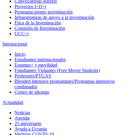
Convocatorias RRHH
Proyectos I+D+i
Programa propio investigación
Infraestruturas de apoyo a la investigación
Ética de la Investigación
Comisión de Investigación
UCC+i
Internacional
Inicio
Estudiantes internacionales
Erasmus+ y movilidad
Estudiantes Visitantes (Free Mover Students)
Profesores/PTGAS
Blended intensive programmes/Programas intensivos
combinados
Centro de idiomas
Actualidad
Noticias
Agenda
25 aniversario
Ayuda a Ucrania
Medidas COVID-19