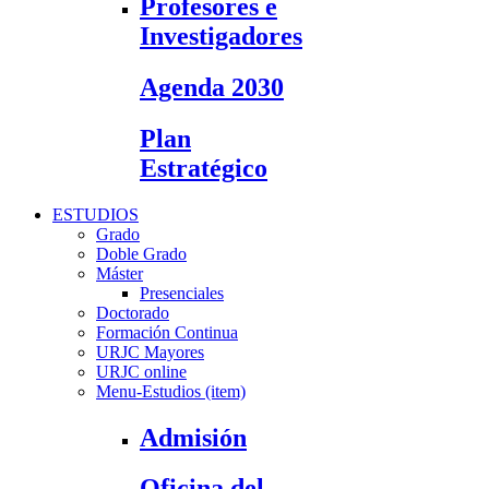
Profesores e
Investigadores
Agenda 2030
Plan
Estratégico
ESTUDIOS
Grado
Doble Grado
Máster
Presenciales
Doctorado
Formación Continua
URJC Mayores
URJC online
Menu-Estudios (item)
Admisión
Oficina del