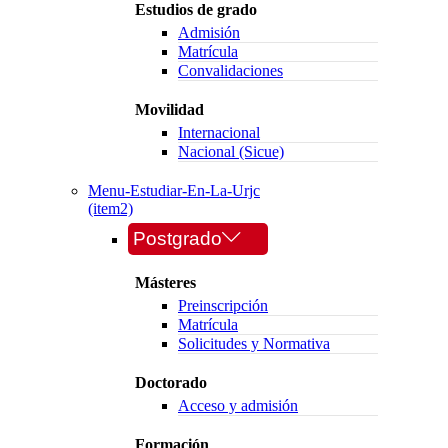
Estudios de grado
Admisión
Matrícula
Convalidaciones
Movilidad
Internacional
Nacional (Sicue)
Menu-Estudiar-En-La-Urjc
(item2)
Postgrado
Másteres
Preinscripción
Matrícula
Solicitudes y Normativa
Doctorado
Acceso y admisión
Formación