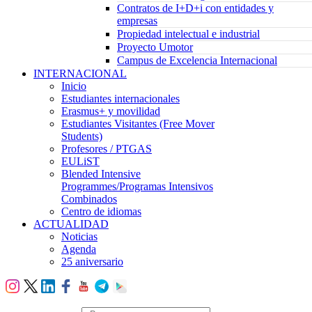
Contratos de I+D+i con entidades y
empresas
Propiedad intelectual e industrial
Proyecto Umotor
Campus de Excelencia Internacional
INTERNACIONAL
Inicio
Estudiantes internacionales
Erasmus+ y movilidad
Estudiantes Visitantes (Free Mover
Students)
Profesores / PTGAS
EULiST
Blended Intensive
Programmes/Programas Intensivos
Combinados
Centro de idiomas
ACTUALIDAD
Noticias
Agenda
25 aniversario