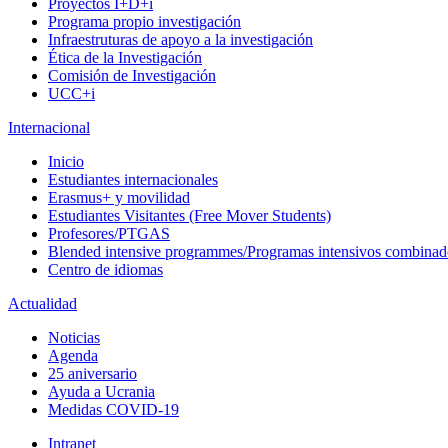
Proyectos I+D+i
Programa propio investigación
Infraestruturas de apoyo a la investigación
Ética de la Investigación
Comisión de Investigación
UCC+i
Internacional
Inicio
Estudiantes internacionales
Erasmus+ y movilidad
Estudiantes Visitantes (Free Mover Students)
Profesores/PTGAS
Blended intensive programmes/Programas intensivos combinad
Centro de idiomas
Actualidad
Noticias
Agenda
25 aniversario
Ayuda a Ucrania
Medidas COVID-19
Intranet