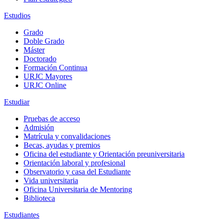
Estudios
Grado
Doble Grado
Máster
Doctorado
Formación Continua
URJC Mayores
URJC Online
Estudiar
Pruebas de acceso
Admisión
Matrícula y convalidaciones
Becas, ayudas y premios
Oficina del estudiante y Orientación preuniversitaria
Orientación laboral y profesional
Observatorio y casa del Estudiante
Vida universitaria
Oficina Universitaria de Mentoring
Biblioteca
Estudiantes