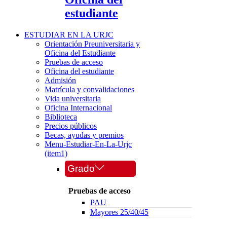
estudiante
ESTUDIAR EN LA URJC
Orientación Preuniversitaria y
Oficina del Estudiante
Pruebas de acceso
Oficina del estudiante
Admisión
Matrícula y convalidaciones
Vida universitaria
Oficina Internacional
Biblioteca
Precios públicos
Becas, ayudas y premios
Menu-Estudiar-En-La-Urjc
(item1)
Grado
Pruebas de acceso
PAU
Mayores 25/40/45