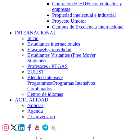
Contratos de I+D+i con entidades y
empresas
Propiedad intelectual e industrial
Proyecto Umotor
Campus de Excelencia Internacional
INTERNACIONAL
Inicio
Estudiantes internacionales
Erasmus+ y movilidad
Estudiantes Visitantes (Free Mover
Students)
Profesores / PTGAS
EULiST
Blended Intensive
Programmes/Programas Intensivos
Combinados
Centro de idiomas
ACTUALIDAD
Noticias
Agenda
25 aniversario