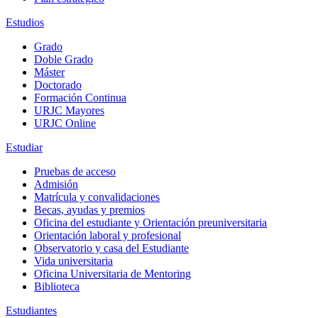
Estudios
Grado
Doble Grado
Máster
Doctorado
Formación Continua
URJC Mayores
URJC Online
Estudiar
Pruebas de acceso
Admisión
Matrícula y convalidaciones
Becas, ayudas y premios
Oficina del estudiante y Orientación preuniversitaria
Orientación laboral y profesional
Observatorio y casa del Estudiante
Vida universitaria
Oficina Universitaria de Mentoring
Biblioteca
Estudiantes