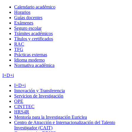
Calendario académico
Horarios
Guías docentes
Exámenes
Seguro escolar
Trámites académicos
Títulos y certificados
RAC
TFG
Prácticas externas
Idioma moderno
Normativa académica
I+D+i
I+D+i
Innovación y Transferencia
Servicion de Investigación
OPE
CINTTEC
HRS4R
Mentoría para la Investigación Euriclea
Centro de Atracción e Internacionalización del Talento
Investigador (CAIT)