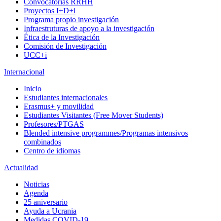
Convocatorias RRHH
Proyectos I+D+i
Programa propio investigación
Infraestruturas de apoyo a la investigación
Ética de la Investigación
Comisión de Investigación
UCC+i
Internacional
Inicio
Estudiantes internacionales
Erasmus+ y movilidad
Estudiantes Visitantes (Free Mover Students)
Profesores/PTGAS
Blended intensive programmes/Programas intensivos
combinados
Centro de idiomas
Actualidad
Noticias
Agenda
25 aniversario
Ayuda a Ucrania
Medidas COVID-19