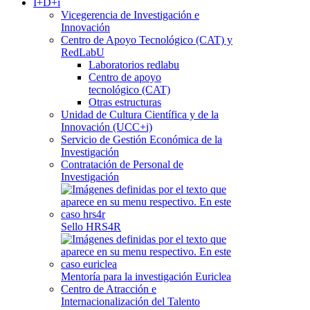
I+D+i
Vicegerencia de Investigación e
Innovación
Centro de Apoyo Tecnológico (CAT) y
RedLabU
Laboratorios redlabu
Centro de apoyo
tecnológico (CAT)
Otras estructuras
Unidad de Cultura Científica y de la
Innovación (UCC+i)
Servicio de Gestión Económica de la
Investigación
Contratación de Personal de
Investigación
Sello HRS4R
Mentoría para la investigación Euriclea
Centro de Atracción e
Internacionalización del Talento