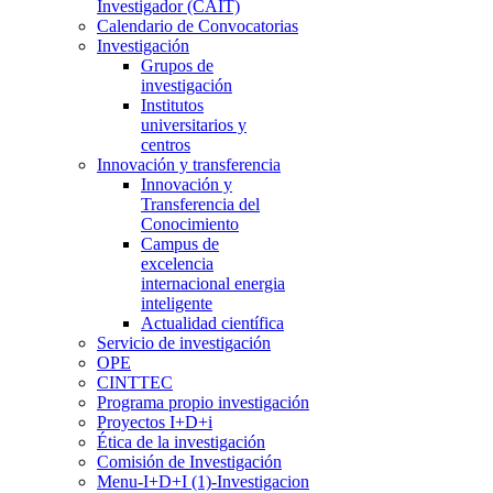
Investigador (CAIT)
Calendario de Convocatorias
Investigación
Grupos de
investigación
Institutos
universitarios y
centros
Innovación y transferencia
Innovación y
Transferencia del
Conocimiento
Campus de
excelencia
internacional energia
inteligente
Actualidad científica
Servicio de investigación
OPE
CINTTEC
Programa propio investigación
Proyectos I+D+i
Ética de la investigación
Comisión de Investigación
Menu-I+D+I (1)-Investigacion