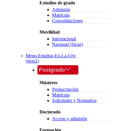
Estudios de grado
Admisión
Matrícula
Convalidaciones
Movilidad
Internacional
Nacional (Sicue)
Menu-Estudiar-En-La-Urjc
(item2)
Postgrado
Másteres
Preinscripción
Matrícula
Solicitudes y Normativa
Doctorado
Acceso y admisión
Formación