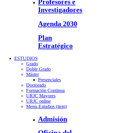
Profesores e
Investigadores
Agenda 2030
Plan
Estratégico
ESTUDIOS
Grado
Doble Grado
Máster
Presenciales
Doctorado
Formación Continua
URJC Mayores
URJC online
Menu-Estudios (item)
Admisión
Oficina del