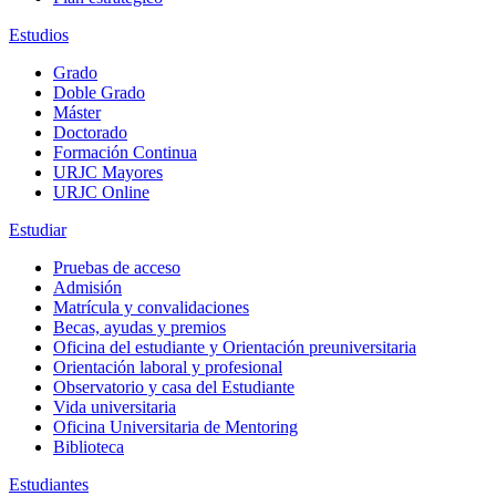
Estudios
Grado
Doble Grado
Máster
Doctorado
Formación Continua
URJC Mayores
URJC Online
Estudiar
Pruebas de acceso
Admisión
Matrícula y convalidaciones
Becas, ayudas y premios
Oficina del estudiante y Orientación preuniversitaria
Orientación laboral y profesional
Observatorio y casa del Estudiante
Vida universitaria
Oficina Universitaria de Mentoring
Biblioteca
Estudiantes