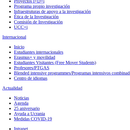
Proyectos I+D+i
Programa propio investigación
Infraestruturas de apoyo a la investigación
Ética de la Investigación
Comisión de Investigación
UCC+i
Internacional
Inicio
Estudiantes internacionales
Erasmus+ y movilidad
Estudiantes Visitantes (Free Mover Students)
Profesores/PTGAS
Blended intensive programmes/Programas intensivos combinad
Centro de idiomas
Actualidad
Noticias
Agenda
25 aniversario
Ayuda a Ucrania
Medidas COVID-19
Intranet