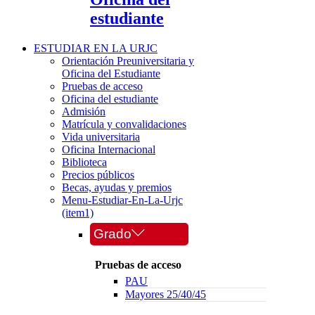
estudiante
ESTUDIAR EN LA URJC
Orientación Preuniversitaria y
Oficina del Estudiante
Pruebas de acceso
Oficina del estudiante
Admisión
Matrícula y convalidaciones
Vida universitaria
Oficina Internacional
Biblioteca
Precios públicos
Becas, ayudas y premios
Menu-Estudiar-En-La-Urjc
(item1)
Grado
Pruebas de acceso
PAU
Mayores 25/40/45