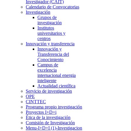
Investigador (CAIT)
Calendario de Convocatorias
Investigación
Grupos de
investigación
Institutos
universitarios y
centros
Innovación y transferencia
Innovación y
Transferencia del
Conocimiento
Campus de
excelencia
internacional energia
inteligente
Actualidad científica
Servicio de investigación
OPE
CINTTEC
Programa propio investigación
Proyectos I+D+i
Ética de la investigación
Comisión de Investigación
Menu-I+D+I (1)-Investigacion