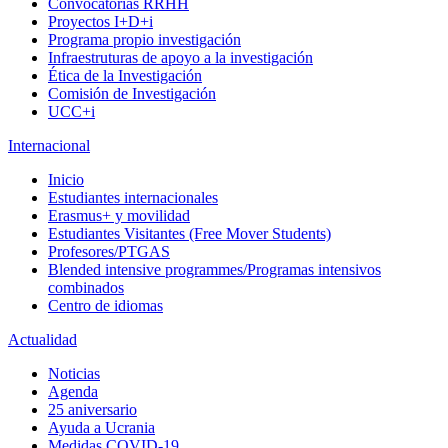
Convocatorias RRHH
Proyectos I+D+i
Programa propio investigación
Infraestruturas de apoyo a la investigación
Ética de la Investigación
Comisión de Investigación
UCC+i
Internacional
Inicio
Estudiantes internacionales
Erasmus+ y movilidad
Estudiantes Visitantes (Free Mover Students)
Profesores/PTGAS
Blended intensive programmes/Programas intensivos
combinados
Centro de idiomas
Actualidad
Noticias
Agenda
25 aniversario
Ayuda a Ucrania
Medidas COVID-19