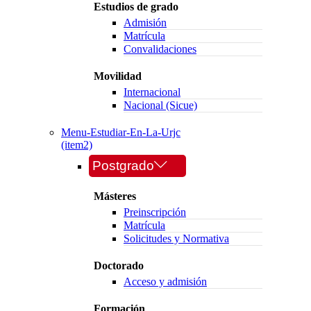
Estudios de grado
Admisión
Matrícula
Convalidaciones
Movilidad
Internacional
Nacional (Sicue)
Menu-Estudiar-En-La-Urjc
(item2)
Postgrado
Másteres
Preinscripción
Matrícula
Solicitudes y Normativa
Doctorado
Acceso y admisión
Formación