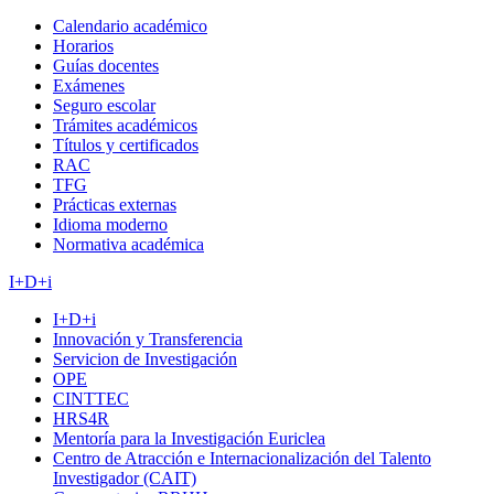
Calendario académico
Horarios
Guías docentes
Exámenes
Seguro escolar
Trámites académicos
Títulos y certificados
RAC
TFG
Prácticas externas
Idioma moderno
Normativa académica
I+D+i
I+D+i
Innovación y Transferencia
Servicion de Investigación
OPE
CINTTEC
HRS4R
Mentoría para la Investigación Euriclea
Centro de Atracción e Internacionalización del Talento
Investigador (CAIT)