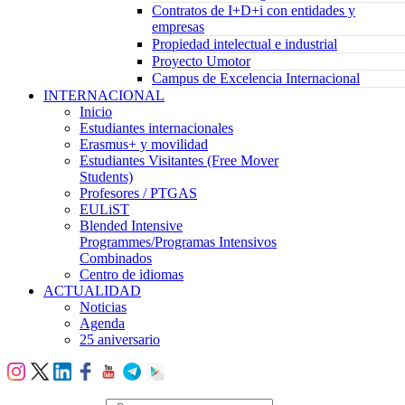
Contratos de I+D+i con entidades y
empresas
Propiedad intelectual e industrial
Proyecto Umotor
Campus de Excelencia Internacional
INTERNACIONAL
Inicio
Estudiantes internacionales
Erasmus+ y movilidad
Estudiantes Visitantes (Free Mover
Students)
Profesores / PTGAS
EULiST
Blended Intensive
Programmes/Programas Intensivos
Combinados
Centro de idiomas
ACTUALIDAD
Noticias
Agenda
25 aniversario