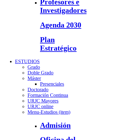
Profesores e
Investigadores
Agenda 2030
Plan
Estratégico
ESTUDIOS
Grado
Doble Grado
Máster
Presenciales
Doctorado
Formación Continua
URJC Mayores
URJC online
Menu-Estudios (item)
Admisión
Oficina del