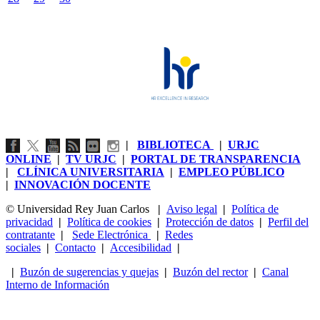
|
BIBLIOTECA
|
URJC
ONLINE
|
TV URJC
|
PORTAL DE TRANSPARENCIA
|
CLÍNICA UNIVERSITARIA
|
EMPLEO PÚBLICO
|
INNOVACIÓN DOCENTE
© Universidad Rey Juan Carlos
|
Aviso legal
|
Política de
privacidad
|
Política de cookies
|
Protección de datos
|
Perfil del
contratante
|
Sede Electrónica
|
Redes
sociales
|
Contacto
|
Accesibilidad
|
|
Buzón de sugerencias y quejas
|
Buzón del rector
|
Canal
Interno de Información