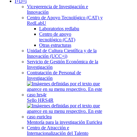
I+D+i
Vicegerencia de Investigación e
Innovación
Centro de Apoyo Tecnológico (CAT) y
RedLabU
Laboratorios redlabu
Centro de apoyo
tecnológico (CAT)
Otras estructuras
Unidad de Cultura Científica y de la
Innovación (UCC+i)
Servicio de Gestión Económica de la
Investigación
Contratación de Personal de
Investigación
Sello HRS4R
Mentoría para la investigación Euriclea
Centro de Atracción e
Internacionalización del Talento