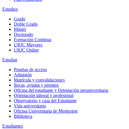
Estudios
Grado
Doble Grado
Máster
Doctorado
Formación Continua
URJC Mayores
URJC Online
Estudiar
Pruebas de acceso
Admisión
Matrícula y convalidaciones
Becas, ayudas y premios
Oficina del estudiante y Orientación preuniversitaria
Orientación laboral y profesional
Observatorio y casa del Estudiante
Vida universitaria
Oficina Universitaria de Mentoring
Biblioteca
Estudiantes