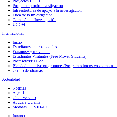
Proyectos I+D+i
Programa propio investigación
Infraestruturas de apoyo a la investigación
Ética de la Investigación
Comisión de Investigación
UCC+i
Internacional
Inicio
Estudiantes internacionales
Erasmus+ y movilidad
Estudiantes Visitantes (Free Mover Students)
Profesores/PTGAS
Blended intensive programmes/Programas intensivos combinad
Centro de idiomas
Actualidad
Noticias
Agenda
25 aniversario
Ayuda a Ucrania
Medidas COVID-19
Intranet