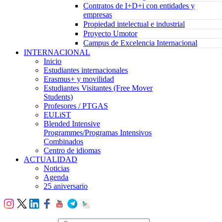
Contratos de I+D+i con entidades y
empresas
Propiedad intelectual e industrial
Proyecto Umotor
Campus de Excelencia Internacional
INTERNACIONAL
Inicio
Estudiantes internacionales
Erasmus+ y movilidad
Estudiantes Visitantes (Free Mover
Students)
Profesores / PTGAS
EULiST
Blended Intensive
Programmes/Programas Intensivos
Combinados
Centro de idiomas
ACTUALIDAD
Noticias
Agenda
25 aniversario