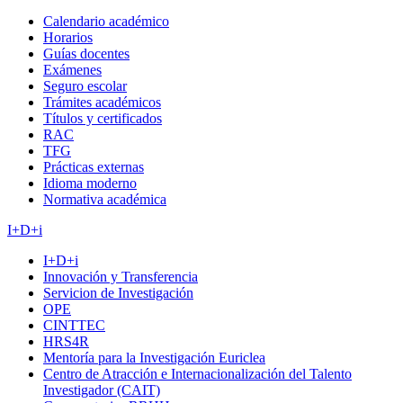
Calendario académico
Horarios
Guías docentes
Exámenes
Seguro escolar
Trámites académicos
Títulos y certificados
RAC
TFG
Prácticas externas
Idioma moderno
Normativa académica
I+D+i
I+D+i
Innovación y Transferencia
Servicion de Investigación
OPE
CINTTEC
HRS4R
Mentoría para la Investigación Euriclea
Centro de Atracción e Internacionalización del Talento
Investigador (CAIT)