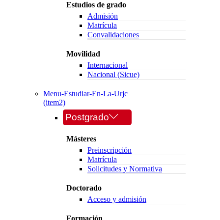
Estudios de grado
Admisión
Matrícula
Convalidaciones
Movilidad
Internacional
Nacional (Sicue)
Menu-Estudiar-En-La-Urjc
(item2)
Postgrado
Másteres
Preinscripción
Matrícula
Solicitudes y Normativa
Doctorado
Acceso y admisión
Formación