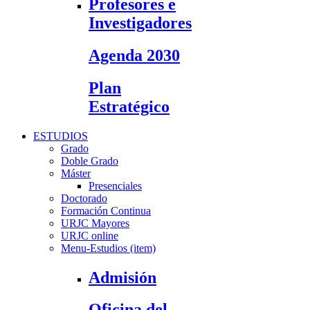
Profesores e
Investigadores
Agenda 2030
Plan
Estratégico
ESTUDIOS
Grado
Doble Grado
Máster
Presenciales
Doctorado
Formación Continua
URJC Mayores
URJC online
Menu-Estudios (item)
Admisión
Oficina del