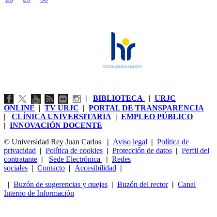
|
BIBLIOTECA
|
URJC
ONLINE
|
TV URJC
|
PORTAL DE TRANSPARENCIA
|
CLÍNICA UNIVERSITARIA
|
EMPLEO PÚBLICO
|
INNOVACIÓN DOCENTE
© Universidad Rey Juan Carlos
|
Aviso legal
|
Política de
privacidad
|
Política de cookies
|
Protección de datos
|
Perfil del
contratante
|
Sede Electrónica
|
Redes
sociales
|
Contacto
|
Accesibilidad
|
|
Buzón de sugerencias y quejas
|
Buzón del rector
|
Canal
Interno de Información