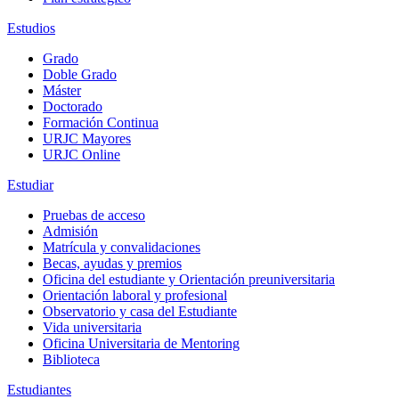
Estudios
Grado
Doble Grado
Máster
Doctorado
Formación Continua
URJC Mayores
URJC Online
Estudiar
Pruebas de acceso
Admisión
Matrícula y convalidaciones
Becas, ayudas y premios
Oficina del estudiante y Orientación preuniversitaria
Orientación laboral y profesional
Observatorio y casa del Estudiante
Vida universitaria
Oficina Universitaria de Mentoring
Biblioteca
Estudiantes