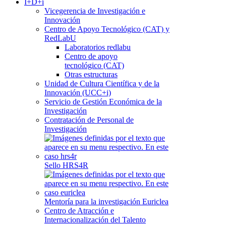
I+D+i
Vicegerencia de Investigación e
Innovación
Centro de Apoyo Tecnológico (CAT) y
RedLabU
Laboratorios redlabu
Centro de apoyo
tecnológico (CAT)
Otras estructuras
Unidad de Cultura Científica y de la
Innovación (UCC+i)
Servicio de Gestión Económica de la
Investigación
Contratación de Personal de
Investigación
Sello HRS4R
Mentoría para la investigación Euriclea
Centro de Atracción e
Internacionalización del Talento