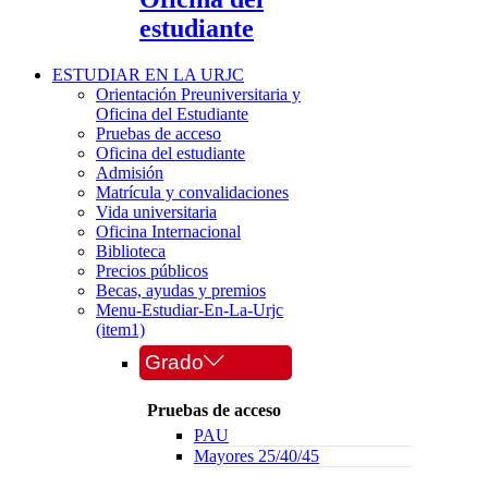
estudiante
ESTUDIAR EN LA URJC
Orientación Preuniversitaria y
Oficina del Estudiante
Pruebas de acceso
Oficina del estudiante
Admisión
Matrícula y convalidaciones
Vida universitaria
Oficina Internacional
Biblioteca
Precios públicos
Becas, ayudas y premios
Menu-Estudiar-En-La-Urjc
(item1)
Grado
Pruebas de acceso
PAU
Mayores 25/40/45