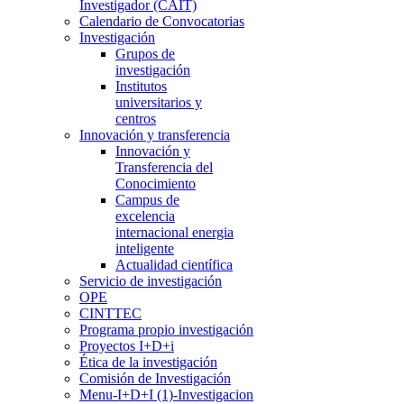
Investigador (CAIT)
Calendario de Convocatorias
Investigación
Grupos de
investigación
Institutos
universitarios y
centros
Innovación y transferencia
Innovación y
Transferencia del
Conocimiento
Campus de
excelencia
internacional energia
inteligente
Actualidad científica
Servicio de investigación
OPE
CINTTEC
Programa propio investigación
Proyectos I+D+i
Ética de la investigación
Comisión de Investigación
Menu-I+D+I (1)-Investigacion