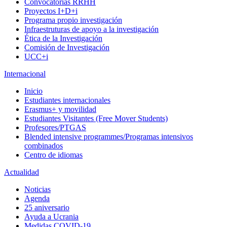
Convocatorias RRHH
Proyectos I+D+i
Programa propio investigación
Infraestruturas de apoyo a la investigación
Ética de la Investigación
Comisión de Investigación
UCC+i
Internacional
Inicio
Estudiantes internacionales
Erasmus+ y movilidad
Estudiantes Visitantes (Free Mover Students)
Profesores/PTGAS
Blended intensive programmes/Programas intensivos
combinados
Centro de idiomas
Actualidad
Noticias
Agenda
25 aniversario
Ayuda a Ucrania
Medidas COVID-19