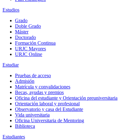
Estudios
Grado
Doble Grado
Máster
Doctorado
Formación Continua
URJC Mayores
URJC Online
Estudiar
Pruebas de acceso
Admisión
Matrícula y convalidaciones
Becas, ayudas y premios
Oficina del estudiante y Orientación preuniversitaria
Orientación laboral y profesional
Observatorio y casa del Estudiante
Vida universitaria
Oficina Universitaria de Mentoring
Biblioteca
Estudiantes