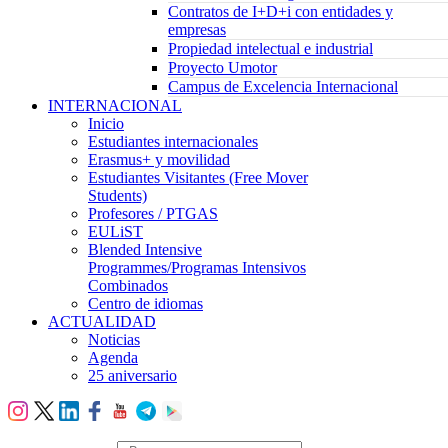
Contratos de I+D+i con entidades y
empresas
Propiedad intelectual e industrial
Proyecto Umotor
Campus de Excelencia Internacional
INTERNACIONAL
Inicio
Estudiantes internacionales
Erasmus+ y movilidad
Estudiantes Visitantes (Free Mover
Students)
Profesores / PTGAS
EULiST
Blended Intensive
Programmes/Programas Intensivos
Combinados
Centro de idiomas
ACTUALIDAD
Noticias
Agenda
25 aniversario