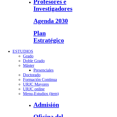
Profesores e
Investigadores
Agenda 2030
Plan
Estratégico
ESTUDIOS
Grado
Doble Grado
Máster
Presenciales
Doctorado
Formación Continua
URJC Mayores
URJC online
Menu-Estudios (item)
Admisión
Oficina del