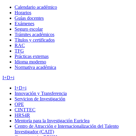
Calendario académico
Horarios
Guías docentes
Exámenes
Seguro escolar
Trámites académicos
Títulos y certificados
RAC
TFG
Prácticas externas
Idioma moderno
Normativa académica
I+D+i
I+D+i
Innovación y Transferencia
Servicion de Investigación
OPE
CINTTEC
HRS4R
Mentoría para la Investigación Euriclea
Centro de Atracción e Internacionalización del Talento
Investigador (CAIT)