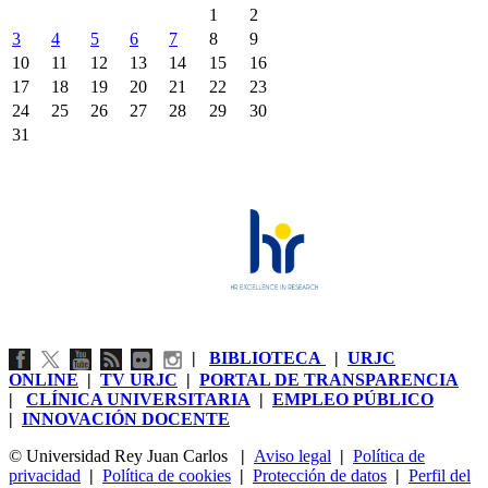
1
2
3
4
5
6
7
8
9
10
11
12
13
14
15
16
17
18
19
20
21
22
23
24
25
26
27
28
29
30
31
|
BIBLIOTECA
|
URJC
ONLINE
|
TV URJC
|
PORTAL DE TRANSPARENCIA
|
CLÍNICA UNIVERSITARIA
|
EMPLEO PÚBLICO
|
INNOVACIÓN DOCENTE
© Universidad Rey Juan Carlos
|
Aviso legal
|
Política de
privacidad
|
Política de cookies
|
Protección de datos
|
Perfil del