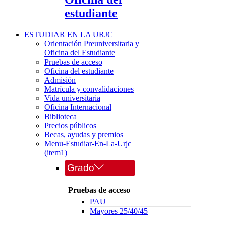
estudiante
ESTUDIAR EN LA URJC
Orientación Preuniversitaria y
Oficina del Estudiante
Pruebas de acceso
Oficina del estudiante
Admisión
Matrícula y convalidaciones
Vida universitaria
Oficina Internacional
Biblioteca
Precios públicos
Becas, ayudas y premios
Menu-Estudiar-En-La-Urjc
(item1)
Grado
Pruebas de acceso
PAU
Mayores 25/40/45