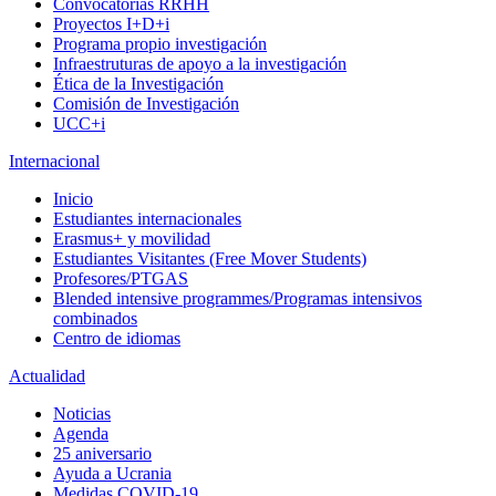
Convocatorias RRHH
Proyectos I+D+i
Programa propio investigación
Infraestruturas de apoyo a la investigación
Ética de la Investigación
Comisión de Investigación
UCC+i
Internacional
Inicio
Estudiantes internacionales
Erasmus+ y movilidad
Estudiantes Visitantes (Free Mover Students)
Profesores/PTGAS
Blended intensive programmes/Programas intensivos
combinados
Centro de idiomas
Actualidad
Noticias
Agenda
25 aniversario
Ayuda a Ucrania
Medidas COVID-19