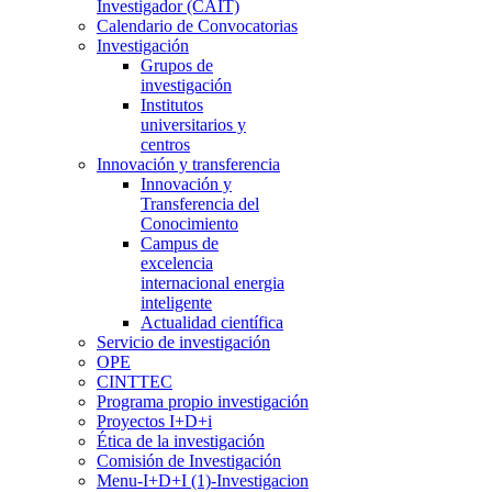
Investigador (CAIT)
Calendario de Convocatorias
Investigación
Grupos de
investigación
Institutos
universitarios y
centros
Innovación y transferencia
Innovación y
Transferencia del
Conocimiento
Campus de
excelencia
internacional energia
inteligente
Actualidad científica
Servicio de investigación
OPE
CINTTEC
Programa propio investigación
Proyectos I+D+i
Ética de la investigación
Comisión de Investigación
Menu-I+D+I (1)-Investigacion