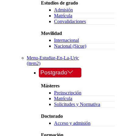
Estudios de grado
Admisión
Matrícula
Convalidaciones
Movilidad
Internacional
Nacional (Sicue)
Menu-Estudiar-En-La-Urjc
(item2)
Postgrado
Másteres
Preinscripción
Matrícula
Solicitudes y Normativa
Doctorado
Acceso y admisión
Formación