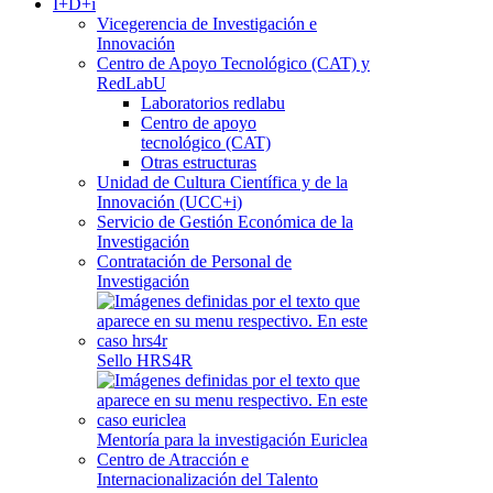
I+D+i
Vicegerencia de Investigación e
Innovación
Centro de Apoyo Tecnológico (CAT) y
RedLabU
Laboratorios redlabu
Centro de apoyo
tecnológico (CAT)
Otras estructuras
Unidad de Cultura Científica y de la
Innovación (UCC+i)
Servicio de Gestión Económica de la
Investigación
Contratación de Personal de
Investigación
Sello HRS4R
Mentoría para la investigación Euriclea
Centro de Atracción e
Internacionalización del Talento