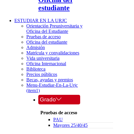
estudiante
ESTUDIAR EN LA URJC
Orientación Preuniversitaria y
Oficina del Estudiante
Pruebas de acceso
Oficina del estudiante
Admisión
Matrícula y convalidaciones
Vida universitaria
Oficina Internacional
Biblioteca
Precios públicos
Becas, ayudas y premios
Menu-Estudiar-En-La-Urjc
(item1)
Grado
Pruebas de acceso
PAU
Mayores 25/40/45