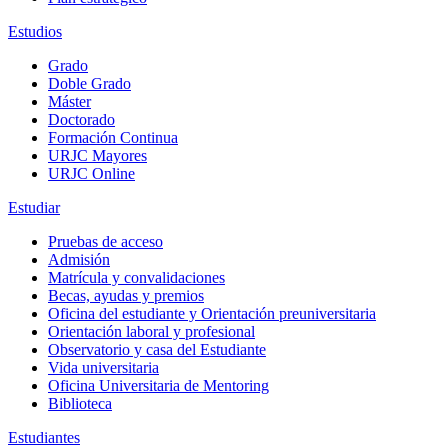
Estudios
Grado
Doble Grado
Máster
Doctorado
Formación Continua
URJC Mayores
URJC Online
Estudiar
Pruebas de acceso
Admisión
Matrícula y convalidaciones
Becas, ayudas y premios
Oficina del estudiante y Orientación preuniversitaria
Orientación laboral y profesional
Observatorio y casa del Estudiante
Vida universitaria
Oficina Universitaria de Mentoring
Biblioteca
Estudiantes