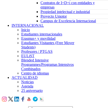
Contratos de I+D+i con entidades y
empresas
Propiedad intelectual e industrial
Proyecto Umotor
Campus de Excelencia Internacional
INTERNACIONAL
Inicio
Estudiantes internacionales
Erasmus+ y movilidad
Estudiantes Visitantes (Free Mover
Students)
Profesores / PTGAS
EULiST
Blended Intensive
Programmes/Programas Intensivos
Combinados
Centro de idiomas
ACTUALIDAD
Noticias
Agenda
25 aniversario