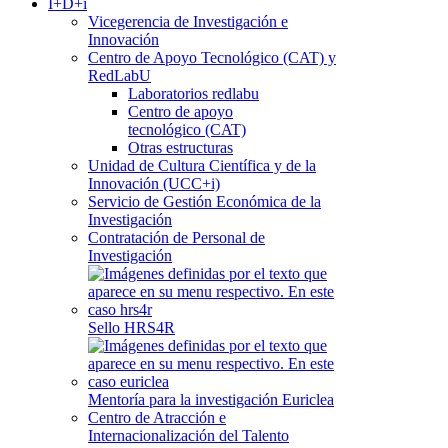
I+D+i
Vicegerencia de Investigación e
Innovación
Centro de Apoyo Tecnológico (CAT) y
RedLabU
Laboratorios redlabu
Centro de apoyo
tecnológico (CAT)
Otras estructuras
Unidad de Cultura Científica y de la
Innovación (UCC+i)
Servicio de Gestión Económica de la
Investigación
Contratación de Personal de
Investigación
Sello HRS4R
Mentoría para la investigación Euriclea
Centro de Atracción e
Internacionalización del Talento