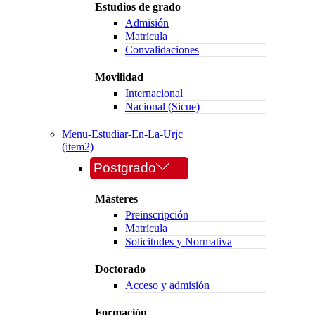
Estudios de grado
Admisión
Matrícula
Convalidaciones
Movilidad
Internacional
Nacional (Sicue)
Menu-Estudiar-En-La-Urjc
(item2)
Postgrado
Másteres
Preinscripción
Matrícula
Solicitudes y Normativa
Doctorado
Acceso y admisión
Formación