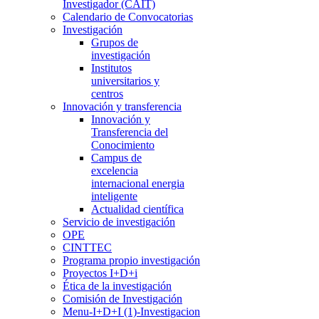
Investigador (CAIT)
Calendario de Convocatorias
Investigación
Grupos de
investigación
Institutos
universitarios y
centros
Innovación y transferencia
Innovación y
Transferencia del
Conocimiento
Campus de
excelencia
internacional energia
inteligente
Actualidad científica
Servicio de investigación
OPE
CINTTEC
Programa propio investigación
Proyectos I+D+i
Ética de la investigación
Comisión de Investigación
Menu-I+D+I (1)-Investigacion