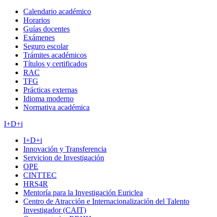
Calendario académico
Horarios
Guías docentes
Exámenes
Seguro escolar
Trámites académicos
Títulos y certificados
RAC
TFG
Prácticas externas
Idioma moderno
Normativa académica
I+D+i
I+D+i
Innovación y Transferencia
Servicion de Investigación
OPE
CINTTEC
HRS4R
Mentoría para la Investigación Euriclea
Centro de Atracción e Internacionalización del Talento
Investigador (CAIT)