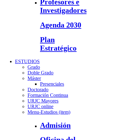
Profesores e
Investigadores
Agenda 2030
Plan
Estratégico
ESTUDIOS
Grado
Doble Grado
Máster
Presenciales
Doctorado
Formación Continua
URJC Mayores
URJC online
Menu-Estudios (item)
Admisión
Oficina del