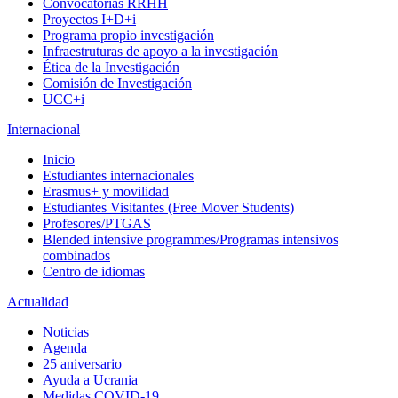
Convocatorias RRHH
Proyectos I+D+i
Programa propio investigación
Infraestruturas de apoyo a la investigación
Ética de la Investigación
Comisión de Investigación
UCC+i
Internacional
Inicio
Estudiantes internacionales
Erasmus+ y movilidad
Estudiantes Visitantes (Free Mover Students)
Profesores/PTGAS
Blended intensive programmes/Programas intensivos
combinados
Centro de idiomas
Actualidad
Noticias
Agenda
25 aniversario
Ayuda a Ucrania
Medidas COVID-19