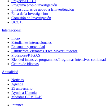
Proyectos I+D+i
Programa propio investigación
Infraestruturas de apoyo a la investigación
Ética de la Investigación
Comisión de Investigación
UCC+i
Internacional
Inicio
Estudiantes internacionales
Erasmus+ y movilidad
Estudiantes Visitantes (Free Mover Students)
Profesores/PTGAS
Blended intensive programmes/Programas intensivos combinad
Centro de idiomas
Actualidad
Noticias
Agenda
25 aniversario
Ayuda a Ucrania
Medidas COVID-19
Intranet