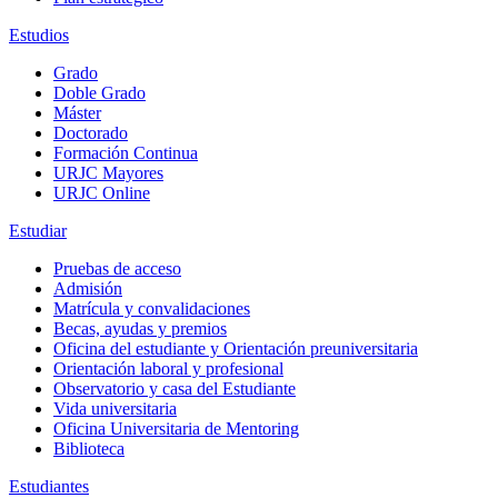
Estudios
Grado
Doble Grado
Máster
Doctorado
Formación Continua
URJC Mayores
URJC Online
Estudiar
Pruebas de acceso
Admisión
Matrícula y convalidaciones
Becas, ayudas y premios
Oficina del estudiante y Orientación preuniversitaria
Orientación laboral y profesional
Observatorio y casa del Estudiante
Vida universitaria
Oficina Universitaria de Mentoring
Biblioteca
Estudiantes