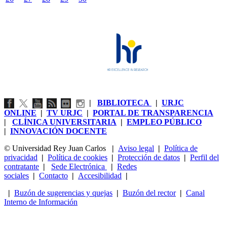
|
BIBLIOTECA
|
URJC
ONLINE
|
TV URJC
|
PORTAL DE TRANSPARENCIA
|
CLÍNICA UNIVERSITARIA
|
EMPLEO PÚBLICO
|
INNOVACIÓN DOCENTE
© Universidad Rey Juan Carlos
|
Aviso legal
|
Política de
privacidad
|
Política de cookies
|
Protección de datos
|
Perfil del
contratante
|
Sede Electrónica
|
Redes
sociales
|
Contacto
|
Accesibilidad
|
|
Buzón de sugerencias y quejas
|
Buzón del rector
|
Canal
Interno de Información