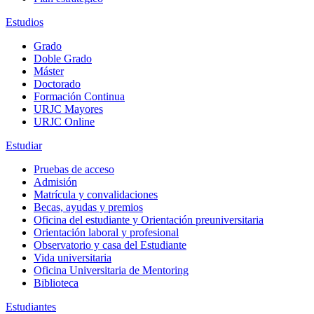
Estudios
Grado
Doble Grado
Máster
Doctorado
Formación Continua
URJC Mayores
URJC Online
Estudiar
Pruebas de acceso
Admisión
Matrícula y convalidaciones
Becas, ayudas y premios
Oficina del estudiante y Orientación preuniversitaria
Orientación laboral y profesional
Observatorio y casa del Estudiante
Vida universitaria
Oficina Universitaria de Mentoring
Biblioteca
Estudiantes