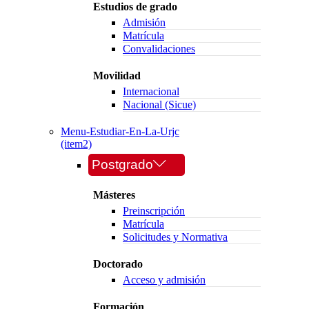
Estudios de grado
Admisión
Matrícula
Convalidaciones
Movilidad
Internacional
Nacional (Sicue)
Menu-Estudiar-En-La-Urjc
(item2)
Postgrado
Másteres
Preinscripción
Matrícula
Solicitudes y Normativa
Doctorado
Acceso y admisión
Formación