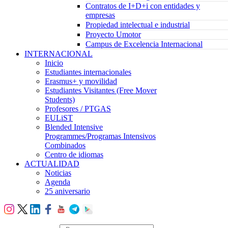
Contratos de I+D+i con entidades y
empresas
Propiedad intelectual e industrial
Proyecto Umotor
Campus de Excelencia Internacional
INTERNACIONAL
Inicio
Estudiantes internacionales
Erasmus+ y movilidad
Estudiantes Visitantes (Free Mover
Students)
Profesores / PTGAS
EULiST
Blended Intensive
Programmes/Programas Intensivos
Combinados
Centro de idiomas
ACTUALIDAD
Noticias
Agenda
25 aniversario