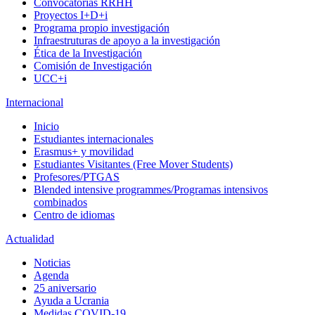
Convocatorias RRHH
Proyectos I+D+i
Programa propio investigación
Infraestruturas de apoyo a la investigación
Ética de la Investigación
Comisión de Investigación
UCC+i
Internacional
Inicio
Estudiantes internacionales
Erasmus+ y movilidad
Estudiantes Visitantes (Free Mover Students)
Profesores/PTGAS
Blended intensive programmes/Programas intensivos
combinados
Centro de idiomas
Actualidad
Noticias
Agenda
25 aniversario
Ayuda a Ucrania
Medidas COVID-19