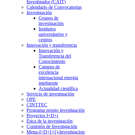
Investigador (CAIT)
Calendario de Convocatorias
Investigación
Grupos de
investigación
Institutos
universitarios y
centros
Innovación y transferencia
Innovación y
Transferencia del
Conocimiento
Campus de
excelencia
internacional energia
inteligente
Actualidad científica
Servicio de investigación
OPE
CINTTEC
Programa propio investigación
Proyectos I+D+i
Ética de la investigación
Comisión de Investigación
Menu-I+D+I (1)-Investigacion