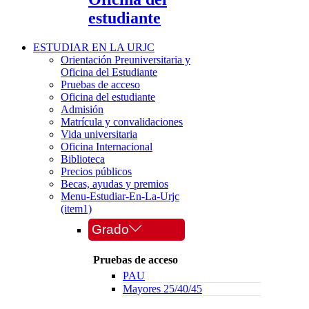
estudiante
ESTUDIAR EN LA URJC
Orientación Preuniversitaria y
Oficina del Estudiante
Pruebas de acceso
Oficina del estudiante
Admisión
Matrícula y convalidaciones
Vida universitaria
Oficina Internacional
Biblioteca
Precios públicos
Becas, ayudas y premios
Menu-Estudiar-En-La-Urjc
(item1)
Grado
Pruebas de acceso
PAU
Mayores 25/40/45