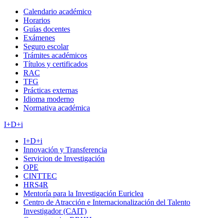
Calendario académico
Horarios
Guías docentes
Exámenes
Seguro escolar
Trámites académicos
Títulos y certificados
RAC
TFG
Prácticas externas
Idioma moderno
Normativa académica
I+D+i
I+D+i
Innovación y Transferencia
Servicion de Investigación
OPE
CINTTEC
HRS4R
Mentoría para la Investigación Euriclea
Centro de Atracción e Internacionalización del Talento
Investigador (CAIT)