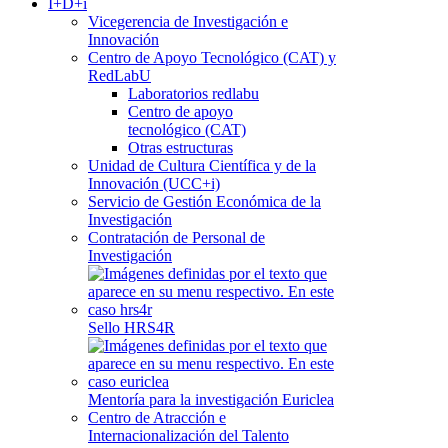
I+D+i
Vicegerencia de Investigación e
Innovación
Centro de Apoyo Tecnológico (CAT) y
RedLabU
Laboratorios redlabu
Centro de apoyo
tecnológico (CAT)
Otras estructuras
Unidad de Cultura Científica y de la
Innovación (UCC+i)
Servicio de Gestión Económica de la
Investigación
Contratación de Personal de
Investigación
Sello HRS4R
Mentoría para la investigación Euriclea
Centro de Atracción e
Internacionalización del Talento