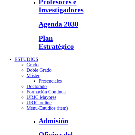
Profesores e
Investigadores
Agenda 2030
Plan
Estratégico
ESTUDIOS
Grado
Doble Grado
Máster
Presenciales
Doctorado
Formación Continua
URJC Mayores
URJC online
Menu-Estudios (item)
Admisión
Oficina del