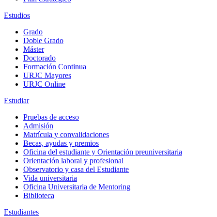
Estudios
Grado
Doble Grado
Máster
Doctorado
Formación Continua
URJC Mayores
URJC Online
Estudiar
Pruebas de acceso
Admisión
Matrícula y convalidaciones
Becas, ayudas y premios
Oficina del estudiante y Orientación preuniversitaria
Orientación laboral y profesional
Observatorio y casa del Estudiante
Vida universitaria
Oficina Universitaria de Mentoring
Biblioteca
Estudiantes