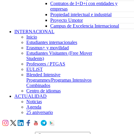
Contratos de I+D+i con entidades y
empresas
Propiedad intelectual e industrial
Proyecto Umotor
Campus de Excelencia Internacional
INTERNACIONAL
Inicio
Estudiantes internacionales
Erasmus+ y movilidad
Estudiantes Visitantes (Free Mover
Students)
Profesores / PTGAS
EULiST
Blended Intensive
Programmes/Programas Intensivos
Combinados
Centro de idiomas
ACTUALIDAD
Noticias
Agenda
25 aniversario