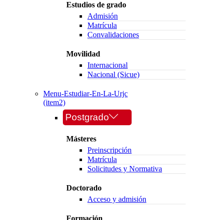
Estudios de grado
Admisión
Matrícula
Convalidaciones
Movilidad
Internacional
Nacional (Sicue)
Menu-Estudiar-En-La-Urjc
(item2)
Postgrado
Másteres
Preinscripción
Matrícula
Solicitudes y Normativa
Doctorado
Acceso y admisión
Formación