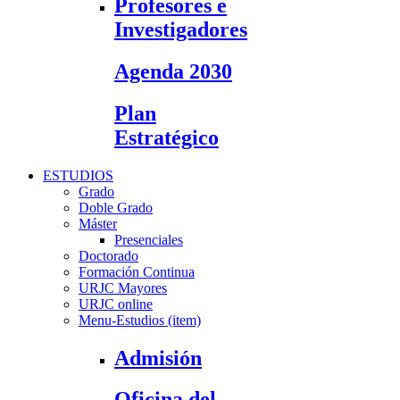
Profesores e
Investigadores
Agenda 2030
Plan
Estratégico
ESTUDIOS
Grado
Doble Grado
Máster
Presenciales
Doctorado
Formación Continua
URJC Mayores
URJC online
Menu-Estudios (item)
Admisión
Oficina del