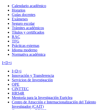
Calendario académico
Horarios
Guías docentes
Exámenes
Seguro escolar
Trámites académicos
Títulos y certificados
RAC
TFG
Prácticas externas
Idioma moderno
Normativa académica
I+D+i
I+D+i
Innovación y Transferencia
Servicion de Investigación
OPE
CINTTEC
HRS4R
Mentoría para la Investigación Euriclea
Centro de Atracción e Internacionalización del Talento
Investigador (CAIT)