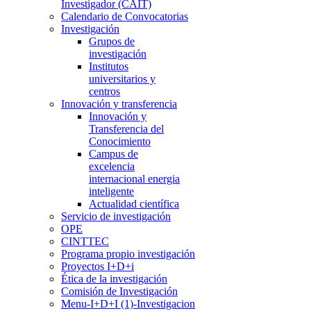
Investigador (CAIT)
Calendario de Convocatorias
Investigación
Grupos de
investigación
Institutos
universitarios y
centros
Innovación y transferencia
Innovación y
Transferencia del
Conocimiento
Campus de
excelencia
internacional energia
inteligente
Actualidad científica
Servicio de investigación
OPE
CINTTEC
Programa propio investigación
Proyectos I+D+i
Ética de la investigación
Comisión de Investigación
Menu-I+D+I (1)-Investigacion