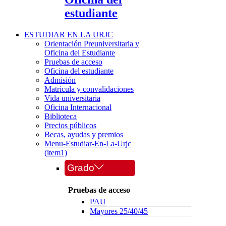
estudiante
ESTUDIAR EN LA URJC
Orientación Preuniversitaria y
Oficina del Estudiante
Pruebas de acceso
Oficina del estudiante
Admisión
Matrícula y convalidaciones
Vida universitaria
Oficina Internacional
Biblioteca
Precios públicos
Becas, ayudas y premios
Menu-Estudiar-En-La-Urjc
(item1)
Grado
Pruebas de acceso
PAU
Mayores 25/40/45