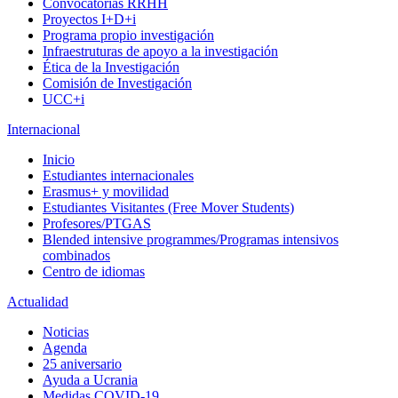
Convocatorias RRHH
Proyectos I+D+i
Programa propio investigación
Infraestruturas de apoyo a la investigación
Ética de la Investigación
Comisión de Investigación
UCC+i
Internacional
Inicio
Estudiantes internacionales
Erasmus+ y movilidad
Estudiantes Visitantes (Free Mover Students)
Profesores/PTGAS
Blended intensive programmes/Programas intensivos
combinados
Centro de idiomas
Actualidad
Noticias
Agenda
25 aniversario
Ayuda a Ucrania
Medidas COVID-19