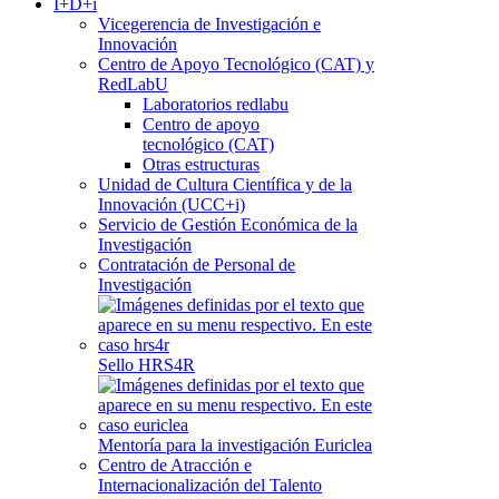
I+D+i
Vicegerencia de Investigación e
Innovación
Centro de Apoyo Tecnológico (CAT) y
RedLabU
Laboratorios redlabu
Centro de apoyo
tecnológico (CAT)
Otras estructuras
Unidad de Cultura Científica y de la
Innovación (UCC+i)
Servicio de Gestión Económica de la
Investigación
Contratación de Personal de
Investigación
Sello HRS4R
Mentoría para la investigación Euriclea
Centro de Atracción e
Internacionalización del Talento