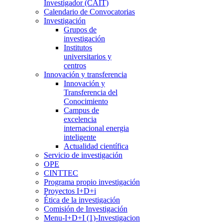
Investigador (CAIT)
Calendario de Convocatorias
Investigación
Grupos de
investigación
Institutos
universitarios y
centros
Innovación y transferencia
Innovación y
Transferencia del
Conocimiento
Campus de
excelencia
internacional energia
inteligente
Actualidad científica
Servicio de investigación
OPE
CINTTEC
Programa propio investigación
Proyectos I+D+i
Ética de la investigación
Comisión de Investigación
Menu-I+D+I (1)-Investigacion