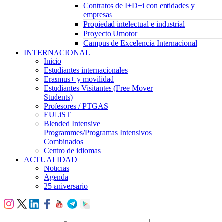
Contratos de I+D+i con entidades y
empresas
Propiedad intelectual e industrial
Proyecto Umotor
Campus de Excelencia Internacional
INTERNACIONAL
Inicio
Estudiantes internacionales
Erasmus+ y movilidad
Estudiantes Visitantes (Free Mover
Students)
Profesores / PTGAS
EULiST
Blended Intensive
Programmes/Programas Intensivos
Combinados
Centro de idiomas
ACTUALIDAD
Noticias
Agenda
25 aniversario