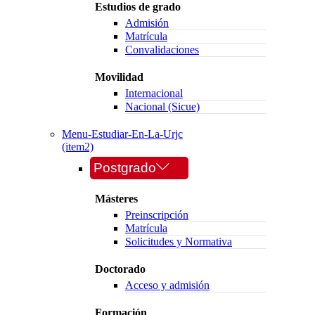
Estudios de grado
Admisión
Matrícula
Convalidaciones
Movilidad
Internacional
Nacional (Sicue)
Menu-Estudiar-En-La-Urjc
(item2)
Postgrado
Másteres
Preinscripción
Matrícula
Solicitudes y Normativa
Doctorado
Acceso y admisión
Formación