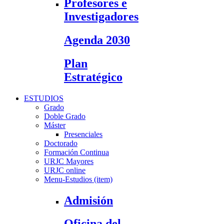
Profesores e
Investigadores
Agenda 2030
Plan
Estratégico
ESTUDIOS
Grado
Doble Grado
Máster
Presenciales
Doctorado
Formación Continua
URJC Mayores
URJC online
Menu-Estudios (item)
Admisión
Oficina del