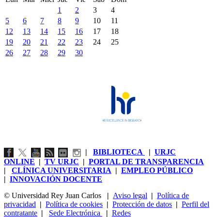
1
2
3
4
5
6
7
8
9
10
11
12
13
14
15
16
17
18
19
20
21
22
23
24
25
26
27
28
29
30
|
BIBLIOTECA
|
URJC
ONLINE
|
TV URJC
|
PORTAL DE TRANSPARENCIA
|
CLÍNICA UNIVERSITARIA
|
EMPLEO PÚBLICO
|
INNOVACIÓN DOCENTE
© Universidad Rey Juan Carlos
|
Aviso legal
|
Política de
privacidad
|
Política de cookies
|
Protección de datos
|
Perfil del
contratante
|
Sede Electrónica
|
Redes