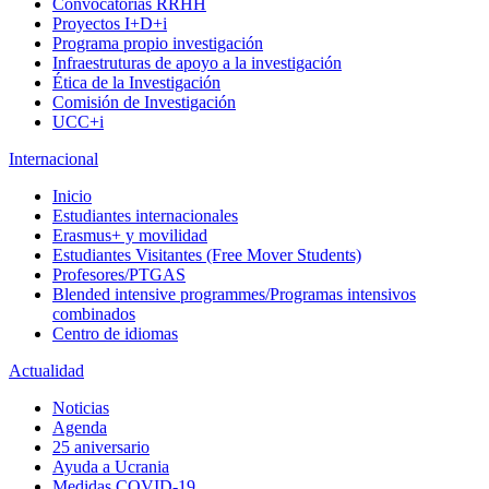
Convocatorias RRHH
Proyectos I+D+i
Programa propio investigación
Infraestruturas de apoyo a la investigación
Ética de la Investigación
Comisión de Investigación
UCC+i
Internacional
Inicio
Estudiantes internacionales
Erasmus+ y movilidad
Estudiantes Visitantes (Free Mover Students)
Profesores/PTGAS
Blended intensive programmes/Programas intensivos
combinados
Centro de idiomas
Actualidad
Noticias
Agenda
25 aniversario
Ayuda a Ucrania
Medidas COVID-19