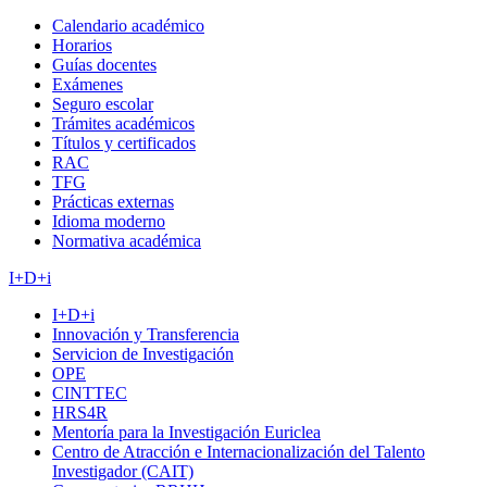
Calendario académico
Horarios
Guías docentes
Exámenes
Seguro escolar
Trámites académicos
Títulos y certificados
RAC
TFG
Prácticas externas
Idioma moderno
Normativa académica
I+D+i
I+D+i
Innovación y Transferencia
Servicion de Investigación
OPE
CINTTEC
HRS4R
Mentoría para la Investigación Euriclea
Centro de Atracción e Internacionalización del Talento
Investigador (CAIT)