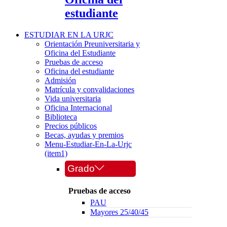
estudiante
ESTUDIAR EN LA URJC
Orientación Preuniversitaria y
Oficina del Estudiante
Pruebas de acceso
Oficina del estudiante
Admisión
Matrícula y convalidaciones
Vida universitaria
Oficina Internacional
Biblioteca
Precios públicos
Becas, ayudas y premios
Menu-Estudiar-En-La-Urjc
(item1)
Grado
Pruebas de acceso
PAU
Mayores 25/40/45