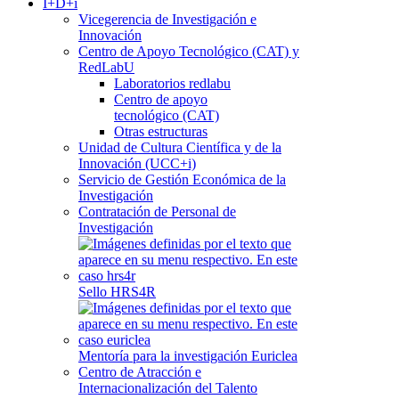
I+D+i
Vicegerencia de Investigación e
Innovación
Centro de Apoyo Tecnológico (CAT) y
RedLabU
Laboratorios redlabu
Centro de apoyo
tecnológico (CAT)
Otras estructuras
Unidad de Cultura Científica y de la
Innovación (UCC+i)
Servicio de Gestión Económica de la
Investigación
Contratación de Personal de
Investigación
Sello HRS4R
Mentoría para la investigación Euriclea
Centro de Atracción e
Internacionalización del Talento