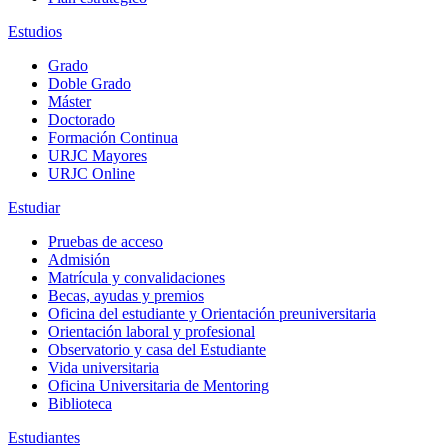
Estudios
Grado
Doble Grado
Máster
Doctorado
Formación Continua
URJC Mayores
URJC Online
Estudiar
Pruebas de acceso
Admisión
Matrícula y convalidaciones
Becas, ayudas y premios
Oficina del estudiante y Orientación preuniversitaria
Orientación laboral y profesional
Observatorio y casa del Estudiante
Vida universitaria
Oficina Universitaria de Mentoring
Biblioteca
Estudiantes